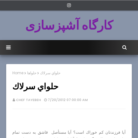
کارگاه آشپزسازی
حلواي سرلاك
حلواها
Home
حلواي سرلاك
CHEF TAYEBEH
7/20/2012 07:00:00 AM
آيا فرزندتان كم خوراك است؟ آيا مستأصل قاشق به دست تمام