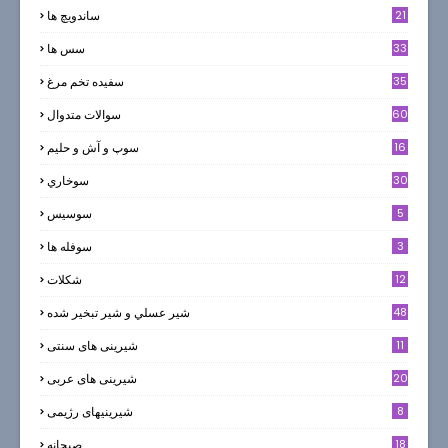
21
ساندویچ ها
33
سس ها
35
سفيده تخم مرغ
60
سوالات متدوال
16
سوپ و آش و حليم
30
سوخاري
5
سوسيس
3
سوفله ها
12
شکلات
7
48
شير عسلي و شير تبخير شده
11
شیرینی های سنتی
20
شیرینی های عربی
8
شیرینیهای رژیمی
18
صبحانه