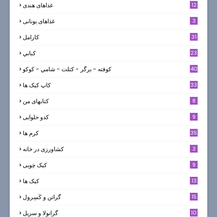
12
غذاهای هندی
3
غذاهای یونانی
31
كارامل
23
كبابي
40
كوفته - برگر - كتلت - شامي - كوكو
33
کاپ کیک ها
8
کتابهای من
9
کدو حلوایی
35
کرم ها
3
کشاورزی در خانه
9
کیک چوبی
13
کیک ها
5
15
گراتن و كَسِرول
10
گرانولا و سريل