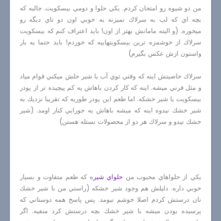
من دو شيوه رو امتحان كردم. يكي حلوا و دومي بيسكويت. جالبه كه
بچه اي كه لب به سرلاك نميزنه به خوبي اون دو تاي ديگه رو
ميخوره. (و البته مامانش بهتر از اون! بايد اعتراف كنم كه بيسكويت
سرلاك از خوشمزه ترين بيسكويتهاييه كه خوردم! بايد حتما يه بار
واستون ازش عكس بگيرم)
سرلاك خاصيتش اينه كه وقتي توي آب يا شير حلش ميكني قوام مياد
و مثل فرني ميشه. اينه كه كار كردن باهاش يه كم پيچيده تر از پودر
بيسكويت يا شير خشكه. اما طعم اين پودر طوريه كه تقريبا نزديك به
شير خشك نيدوه اينه كه ميشه باهاش يه جورايي كنار اومد. (شير
خشك نيدو و سرلاك هر دو از محصولات نستله هستن)
يكي از حلواهاي محبوب من
حلواي شير
ه كه طعم متفاوت و بسيار
خوبي داره. دليلش هم وجود شير خشكه (راستي من با شير خشك
نان درستش كردم اصلا خوشم نيومد. پس پاسخ همه دوستاني كه
پرسيده بودن ميشه با شير خشك بچه درستش كرد منفيه. اگر