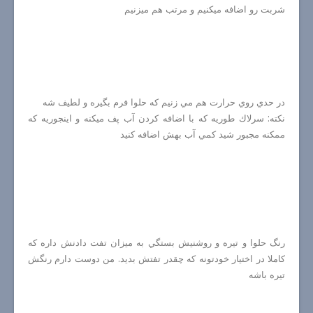
شربت رو اضافه ميكنيم و مرتب هم ميزنيم
در حدي روي حرارت هم مي زنيم كه حلوا فرم بگيره و لطيف شه
نكته: سرلاك طوريه كه با اضافه كردن آب پف ميكنه و اينجوريه كه
ممكنه مجبور شيد كمي آب بهش اضافه كنيد
رنگ حلوا و تيره و روشنيش بستگي به ميزان تفت دادنش داره كه
كاملا در اختيار خودتونه كه چقدر تفتش بديد. من دوست دارم رنگش
تيره باشه