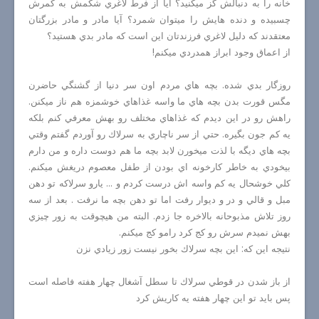
خانه را به دنبالش گز ميكنيد؟ آيا از فرط لاغري شكمش به كمرش
چسبيده و دنده هايش را ميتوان شمرد؟ آيا مادر و مادر بزرگتان
معتقدند كه دليل لاغري فرزندتان اين است كه مادر بدي هستيد؟
از اعماق وجود ابراز همدردي ميكنم!
روزگار بدي شده. بچه هاي مردم اون سر دنيا از گشنگي حاضرن
مگس قورت بدن بچه هاي ما واسه غذاهاي خوشمزه هم ناز ميكنن.
راهش رو در اين ديدم كه غذاهاي مختلف رو بهش معرفي كنم بلكه
يه كم جون بگيره. حتي از سر ناچاري به سرلاك رو آوردم گفتم وقتي
بچه هاي ديگه با لذت ميخورن لابد بچه ما هم دوست داره و من دارم
بيخودي به خاطر كارخونه اي بودن از طفل معصوم دريغش ميكنم.
كلي خوشحال يه كم واسه اش درست كردم و ... يارو سرلاكه تو دهن
مبل و قالي و در و ديوار رفت اما تو دهن بچه ما نرفت . بعد از سه
روز تلاش مذبوحانه بالاخره جا زدم. البته من هيچوقت به زور چيزي
بهش نميدم سرش رو كج كرد رامو كج ميكنم.
نتيجه اين كه: اين بچه سرلاك بخور نيست زور زيادي نزن
از باز شدن در قوطي سرلاك تا سطل آشغال چهار هفته فاصله است
پس بايد تو اين چهار هفته يه كاريش كرد