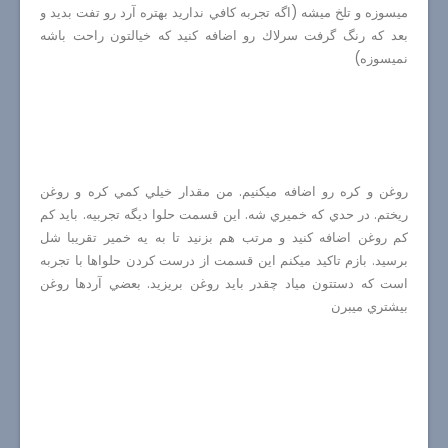
ميسوزه و تلخ ميشه (اگه تجربه كافي نداريد بهتره آرد رو تفت بديد و
بعد كه رنگ گرفت سرلاك رو اضافه كنيد كه خيالتون راحت باشه
نميسوزه)
روغن و كره رو اضافه ميكنيم. من مقدار خيلي كمي كره و روغن
ريختم. در حدي كه خميري شه. اين قسمت حلوا ديگه تجربيه. بايد كم
كم روغن اضافه كنيد و مرتب هم بزنيد تا به يه خمير تقريبا شل
برسيد. بازم تاكيد ميكنم اين قسمت از درست كردن حلواها با تجربه
است كه دستتون مياد چقدر بايد روغن بريزيد. بعضي آردها روغن
بيشتري ميبرن