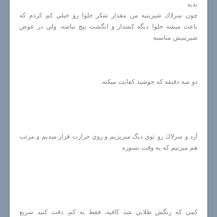
بديد
چون سرلاك شيرينيه من مقدار شكر حلوا رو خيلي كم كردم كه
باعث ميشه حلوا ديگه كشدار و انگشت پيچ نباشه. ولي در عوض
شيرينيش مناسبه
دو سه دقیقه که جوشید کفایت میکنه.
آرد و سرلاك رو توي ديگ ميريزيم و روي حرارت قرار ميديم و مرتب
هم ميزنيم كه يه وقت نسوزه
كمي كه رنگش طلايي شد كافيه. فقط يه كم. دقت كنيد سريع