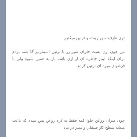
توي ظرف سرو ريخته و تزئين ميكنيم
من چون اون پست حلواي شير رو با تزئين اسمارتيز گذاشته بودم
براي اينكه اينم خاطره اي از اون باشه باز به همين شيوه ولي با
قرصهاي ميوه اي تزئين كردم
چون ميزان روغن حلوا كمه فقط يه ذره روغن پس ميده كه باعث
ميشه سطح كار صيقلي و تميز در بياد