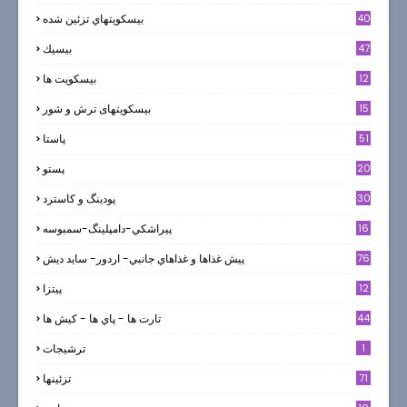
40
بيسكويتهاي تزئين شده
47
بيسيك
12
بیسکویت ها
0
15
بیسکویتهای ترش و شور
51
پاستا
20
پستو
30
پودینگ و کاسترد
16
پيراشكي-دامپلينگ-سمبوسه
76
پيش غذاها و غذاهاي جانبي- اردور- سايد ديش
12
پیتزا
44
تارت ها - پاي ها - كيش ها
1
ترشيجات
71
تزئینها