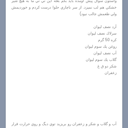
واستون سوال پيش اومده بايد بگم بعله اين ني ني ما به هيچ شير
خشكي هم لب نميزد. از سر ناچاري حلوا درست كردم و خورديمش
ولي طعمش جالب نبود)
آرد نصف ليوان
سرلاك نصف ليوان
كره 50 گرم
روغن يك سوم ليوان
آب نصف ليوان
گلاب يك سوم ليوان
شكر دو ق غ
زعفران
آب و گلاب و شكر و زعفران رو بريزيد توي ديگ و روي حرارت قرار