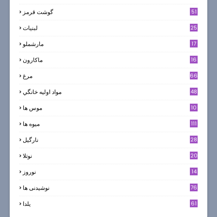
51
گوشت قرمز
25
لبنيات
17
مارشملو
16
ماکارون
66
مرغ
48
مواد اوليه خانگي
10
موس ها
111
میوه ها
28
نارگيل
20
نوتلا
14
نوروز
6
76
نوشیدنی ها
61
یلدا