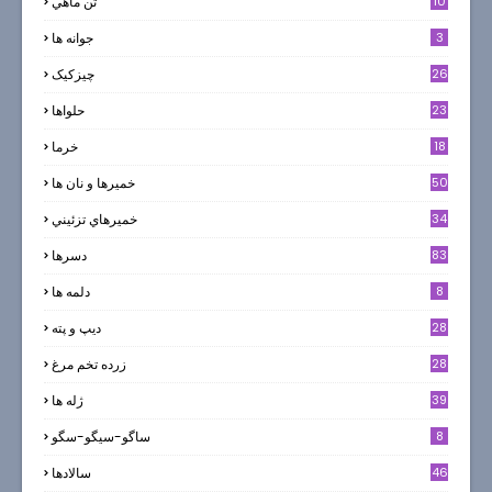
10
تن ماهي
3
جوانه ها
26
چیزکیک
23
حلواها
18
خرما
50
خميرها و نان ها
34
خميرهاي تزئيني
83
دسرها
8
دلمه ها
28
ديپ و پته
28
زرده تخم مرغ
39
ژله ها
8
ساگو-سیگو-سگو
46
سالادها