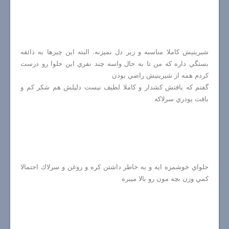
شيرينيش كاملا مناسبه و زير دل نميزنه. البته اين چيزها به ذائقه
بستگي داره كه من تا به حال واسه چند نفري اين حلوا رو درست
كردم همه از شيرينيش راضي بودن
گفتم كه بافتش كشدار و كاملا لطيف نيست دليلش هم شكر كم و
بافت پودري سرلاكه
حلواي خوشمزه ايه و به خاطر داشتن كره و روغن و سرلاك احتمالا
كمي وزن بچه مون رو بالا ميبره