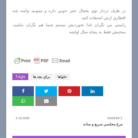
در ظرف دردار توي يخچال عمر خوبي داره و ميتونيد واسه چند
افطاري ازش استفاده كنيد
راستي من نگران غذا نخوردنش نيستم شما هم نگران نباشيد.
سختيش فقط به پنجاه سال اولشه
حلواها
براي بچه ها
Tags
OLDER
NEWER
مرغ مجلسي سريع و ساده