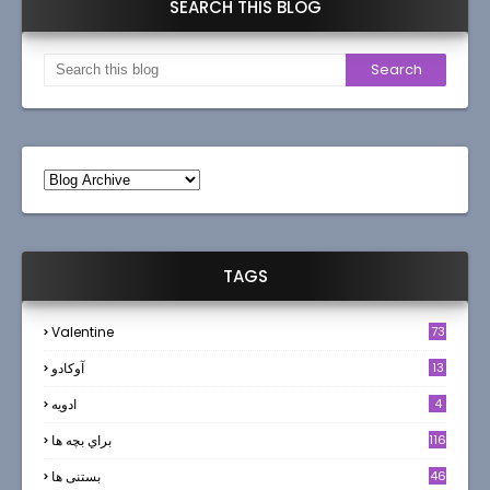
SEARCH THIS BLOG
TAGS
Valentine
73
13
آوکادو
4
ادويه
116
براي بچه ها
46
بستنی ها