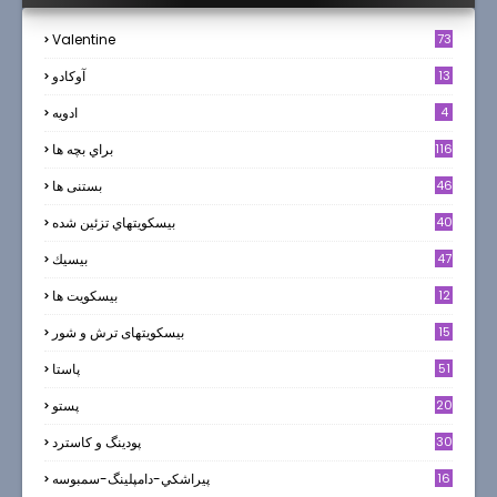
Valentine
73
13
آوکادو
4
ادويه
116
براي بچه ها
46
بستنی ها
40
بيسكويتهاي تزئين شده
47
بيسيك
12
بیسکویت ها
0
15
بیسکویتهای ترش و شور
51
پاستا
20
پستو
30
پودینگ و کاسترد
16
پيراشكي-دامپلينگ-سمبوسه