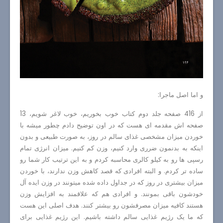
و اما اصل ماجرا:
از 416 صفحه جلد دوم کتاب خوب بخوریم، خوب لاغر شویم، 13
صفحه اش مقدمه ای هست که در اون توضیح دادم چطور میشه با
خوردن میزان مشخصی غذای سالم در روز، به صورت طبیعی و بدون
اینکه به بدنمون ضرری وارد کنیم، وزن کم کنیم. میزان انرژی تمام
رسپی ها رو به کیلو کالری محاسبه کردم و به این ترتیب کار شما رو
ساده تر کردم. و البته افرادی که قصد کاهش وزن ندارند، با خوردن
میزان بیشتری در روز که در جداول داده شده میتونند در وزن ایده آل
خودشون باقی بمونند. و افرادی هم که علاقمند به افزایش وزن
هستند کافیه میزان مصرفشون رو بیشتر کنند. هدف اصلی این هست
که ما یک رژیم غذایی سالم داشته باشیم. این رژیم غذایی برای