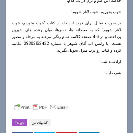
خلاصه اش کنم و برم. در یک کلام:
خوب بخوریم، خوب لاغر شویم!
در صورت تمایل برای خرید این جلد از کتاب "خوب بخوریم، خوب
لاغر شویم" که به صبحانه ها، دسرها، میان وعده های شیرین
پرداخته، و در 416 صفحه گلاسه تمام رنگی مرحله به مرحله و مصور
هست، با واتس اپ آقای شوهر با شماره 09302152422 مکاتبه
کرده و کتاب رو درب منزل تحویل بگیرید.
ارادتمند شما
شف طیبه
کتابهای من
Tags