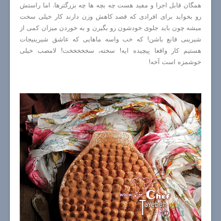
همگان قابل اجرا و مفید هست چه بچه ها چه بزرگترها. اما راستش
رو بخواید برای افرادی که قصد کاهش وزن دارند کار خیلی سخت
میشه چون باید جلوی خودشون رو بگیرن و به خوردن میزان کمی از
شیرینی قانع باشن! که خب واسه ماهایی که عاشق شیرینیجات
هستیم کار واقعا پیچیده ایه! سخته، سخخخخخت! لامصب خیلی
خوشمزه است آخه!