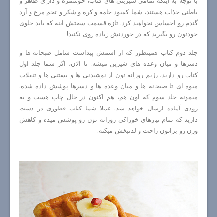
با توجه به اینکه تمامی شیرینی های کتاب، خوشمزه و دارای ظاهر و
باطنی جذاب هستند، شما کمبود خامه و کره و شکر و تخم مرغ و آرد
گندم رو احساس نخواهید کرد. تازه قسمت سختش اینه که باید جلوی
خودتون رو بگیرید که در خوردنش زیاده روی نکنید!
جلد دوم کتاب همینطور که از اسمش پیداست شامل صبحانه ها و
دسرها و میان وعده های شیرین میشه. تا الان، اگر شما جلد اول
کتاب رو دارید، رژیم روزانه تون از نوشیدنی ها و بستنی ها و تنقلات
میوه ای تا صبحانه ها و میان وعده ها و دسرها پوشش داده شده.
میمونه جلد سوم که اون هم، هم اکنون در حال چاپ هست و به
زودی آماده ارسال خواهد شد. عملا شما کتاب قطوری در دست
دارید که تمام نیازهای خوراکی روزانه تون رو پوشش میده و کاهش
وزن رو براتون راحت و لذتبخش میکنه.