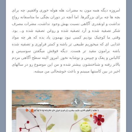
امروزه دیگه همه مون به مضرات هله هوله خوری واقفیم. چه برای
بچه ها چه برای بزرگترها. اما آنچه در دوران بچگی ما متاسفانه رواج
نداشت و اونقدری آگاهی نسبت بهش وجود نداشت، مضرات مصرف
شکر تصفیه شده و آرد تصفیه شده و روغن تصفیه شده و... بود.
وقتی ما کوچیک بودیم کسی نبود بهمون یاد بده که هر چه مواد
غذایی ای که میخوریم طبیعی تر باشه و کمتر فراوری و تصفیه شده
باشه برامون مفید تر هست. دیگه فوقش میگفتن سوسیس و
کالباس و پفک و چیپس و نوشابه نخور. امروز البته سطح آگاهی مردم
بالاتر رفته و شناختشون بیشتر شده و من این موضوع رو در سالهای
اخیر در بین کامنتها میبینم و باعث خوشحالی من میشه.