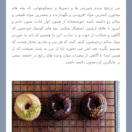
من ترجیح میدم شیرینی ها و دسرها و بیسکویتهایی که بچه هام
میخورن کمترین مواد افزودنی و نگهدارنده و بیشترین مواد طبیعی و
سالم رو داشته باشه. خوشبختانه از همون اول عادت شون دادم و
امروز با علاقه ازشون استقبال میکنند. بچه های کوچیک خودشون که
آگاهی و شناخت از خوب و بد ندارند. این ما هستیم که باید به خوردن
مواد سالم ترغیبشون کنیم. البته که هر پدر و مادری مختار هست که
تصمیم بگیره بچه اش چی بخوره اما از من به شما نصیحت که از
همین ابتدا با آگاهی از مضرات میان وعده های رایج در جامعه، سعی
بر جایگزین کردنشون داشته باشید.