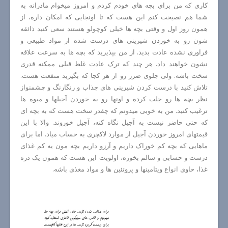
کاری که من برای بچه های خودم کردم و امروز میخوام مادرانه به
شما هم نصیحت کنم این هست که تا اونجایی که امکان داره، از
همون روز اول و وقتی بچه ها خیلی کوچولو هستند سعی کنید ذائقه
شون رو به خوردن شیرینی های درست شده از مواد طبیعی و
فراوری نشده عادت بدید. از من بپذیرید که بچه ها به سرعت علاقه
نشون خواهند داد. هر چند که ترک عادت غلط قبلی ممکنه قدری
سخت باشه. ولی جلوی ضرر رو از هر کجا که بگیرید منفعت هست.
تلاش کنید با درست کردن شیرینی های جذاب و رنگارنگ و چشمنواز
نظر بچه ها رو جلب کرده و اونها رو به خوردن آجیلها و میوه ها
ترغیب کنید. من به خوبی میدونم که چقدر سخت هست که به بچه ای
که حتی حاضر نیست به آجیل نگاه کنه، آجیل خوروند. والا با این
قیمتهای امروز خوردن آجیل از موارد لاکچری به حساب میاد. اما برای
ماهایی که بچه کم خوراک داریم و آرزو داریم بچه مون یه کم غذای
درست و حسابی و سالم بخوره، اولویت این هست که همون یک ذره
غذا، حاوی انواع ویتامینها و پروتئین ها و مواد مغذی باشه.