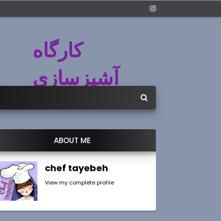
کارگاه
آشپزسازی
ABOUT ME
chef tayebeh
View my complete profile