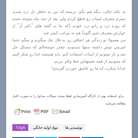
يه نكته جالب ديگه هم بگم: درسته كه من به خاطر دل درد شديد
پسرم مصرف لبنيات رو قطع كردم ولي بعد از چند ماه متوجه شدم
كه روده درد و زانو درد خودم (كه بنا به گفته هاي "دكتر آز" از
عوارض مصرف شير گاوه) هم به مراتب كمتر شد.
من معمولا تو زندگي هر اتفاقي رو به فال نيك ميگيرم و ميگم حتما
خيريتي توش داشته منتها نميدونيد چقدر خوشحالم كه مشكل حل
شد و باز ميتونم از لبنيات استفاده كنم. بايد هميشه خدا رو شكر كنيم
كه ميتونيم از همه نعمتهاش حظ وافر ببريم.
خدايا شكرت كه ما رو عاشق خوردن آفريدي!
براي استفاده بهتر از كارگاه آشپزسازي لطفا مبحث
سوالات متداول
را به صورت كامل
مطالعه بفرماييد
نوشیدنی ها
مواد اوليه خانگي
Tags