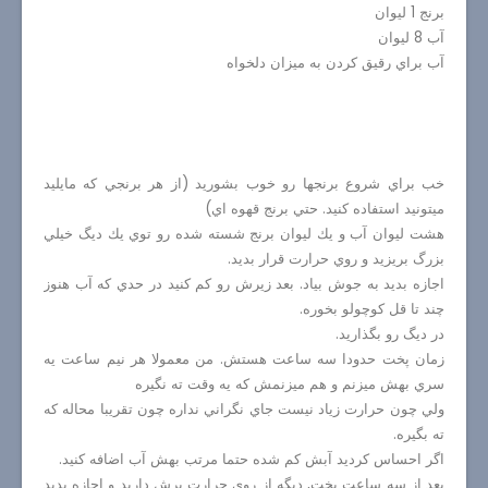
برنج 1 ليوان
آب 8 ليوان
آب براي رقيق كردن به ميزان دلخواه
خب براي شروع برنجها رو خوب بشوريد (از هر برنجي كه مايليد
ميتونيد استفاده كنيد. حتي برنج قهوه اي)
هشت ليوان آب و يك ليوان برنج شسته شده رو توي يك ديگ خيلي
بزرگ بريزيد و روي حرارت قرار بديد.
اجازه بديد به جوش بياد. بعد زيرش رو كم كنيد در حدي كه آب هنوز
چند تا قل كوچولو بخوره.
در ديگ رو بگذاريد.
زمان پخت حدودا سه ساعت هستش. من معمولا هر نيم ساعت يه
سري بهش ميزنم و هم ميزنمش كه يه وقت ته نگيره
ولي چون حرارت زياد نيست جاي نگراني نداره چون تقريبا محاله كه
ته بگيره.
اگر احساس كرديد آبش كم شده حتما مرتب بهش آب اضافه كنيد.
بعد از سه ساعت پخت
,
ديگه از روي حرارت برش داريد و اجازه بديد