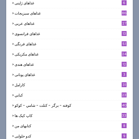
6
غذاهای ژاپنی
86
غذاهای سبزیجات
27
غذاهای عربی
13
غذاهای فرانسوی
51
غذاهای فرنگی
24
غذاهای مکزیکی
12
غذاهای هندی
3
غذاهای یونانی
31
كارامل
23
كبابي
40
كوفته - برگر - كتلت - شامي - كوكو
33
کاپ کیک ها
8
کتابهای من
9
کدو حلوایی