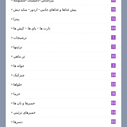
16
پيراشكي-دامپلينگ-سمبوسه
76
پيش غذاها و غذاهاي جانبي- اردور- سايد ديش
12
پیتزا
44
تارت ها - پاي ها - كيش ها
1
ترشيجات
71
تزئینها
10
تن ماهي
3
جوانه ها
26
چیزکیک
23
حلواها
18
خرما
50
خميرها و نان ها
34
خميرهاي تزئيني
83
دسرها