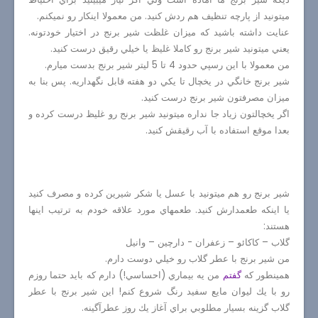
ميتونيد از پارچه تنظيف هم ردش كنيد. من معمولا اينكار رو نميكنم.
عنايت داشته باشيد كه ميزان غلظت شير برنج در اختيار خودتونه.
يعني ميتونيد شير برنج رو كاملا غليظ يا خيلي رقيق درست كنيد.
من معمولا با اين رسپي حدود 4 تا 5 ليتر شير برنج بدست ميارم.
شير برنج خانگي در يخچال تا يكي دو هفته قابل نگهداريه. پس بنا به
ميزان مصرفتون شير برنج درست كنيد.
اگر يخچالتون زياد جا نداره ميتونيد شير برنج رو غليظ درست كرده و
بعدا موقع استفاده با آب رقيقش كنيد.
شير برنج رو هم ميتونيد با عسل يا شكر شيرين كرده و مصرف كنيد
يا اينكه طعمدارش كنيد. طعمهاي مورد علاقه خودم به ترتيب اينها
هستند:
گلاب – كاكائو – زعفران - دارچين – وانيل
من شير برنج با عطر گلاب رو خيلي دوست دارم.
همينطور كه
گفتم
من يه بيماري (احساسي!) دارم كه بايد حتما روزم
رو با يك ليوان مايع سفيد رنگ شروع كنم! اين شير برنج با عطر
گلاب گزينه بسيار مطلوبي براي آغاز يك روز عطرآگينه.