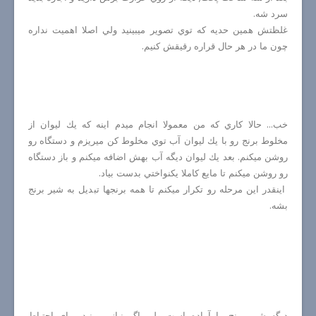
سرد شه.
غلظتش همين حديه كه توي تصوير ميبينيد ولي اصلا اهميت نداره
چون ما در هر حال قراره رقيقش كنيم.
خب... حالا كاري كه من معمولا انجام ميدم اينه كه يك ليوان از
مخلوط برنج رو با يك ليوان آب توي مخلوط كن ميريزم و دستگاه رو
روشن ميكنم. بعد يك ليوان ديگه آب بهش اضافه ميكنم و باز دستگاه
رو روشن ميكنم تا مايع كاملا يكنواختي بدست بياد.
اينقدر اين مرحله رو تكرار ميكنم تا همه برنجها تبديل به شير برنج
بشه.
ديگه شير برنج ما آماده است ولي اگر نياز ميبينيد براي احتياط