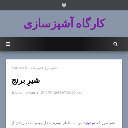
کارگاه آشپزسازی
شيرِ برنج
نوشیدنی ها
Home
شيرِ برنج
CHEF TAYEBEH
10/01/2013 07:00:00 AM
همينطور كه
ميدونيد
من به خاطر پسرم ناچار بودم مدت زيادي از