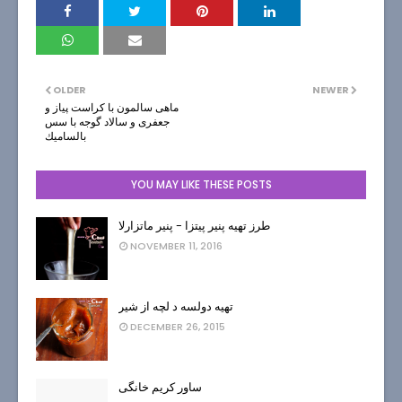
OLDER
NEWER
ماهی سالمون با كراست پياز و
جعفری و سالاد گوجه با سس
بالساميك
YOU MAY LIKE THESE POSTS
طرز تهیه پنیر پیتزا - پنیر ماتزارلا
NOVEMBER 11, 2016
تهیه دولسه د لچه از شیر
DECEMBER 26, 2015
ساور کریم خانگی