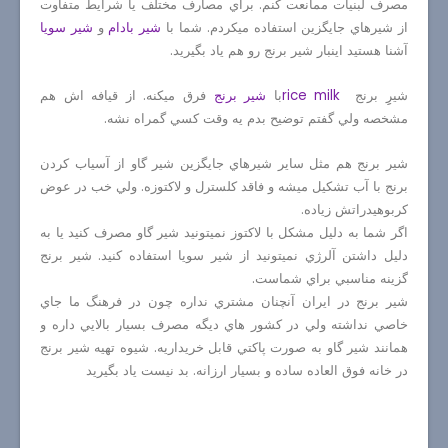
مصرف لبنيات ممانعت كنم. براي مصارف مختلف يا شرايط متفاوت
از شيرهاي جايگزين استفاده ميكردم. شما با
شير بادام
و
شير سويا
آشنا هستيد اينبار شير برنج رو هم ياد بگيريد.
شيرِِ برنج
rice milk
با
شير برنج
فرق ميكنه. از قيافه اش هم
مشخصه ولي گفتم توضيح بدم يه وقت كسي گمراه نشه.
شير برنج هم مثل ساير شيرهاي جايگزين شير گاو از آسياب كردن
برنج با آب تشكيل ميشه و فاقد كلسترل و لاكتوزه. ولي خب در عوض
كربوهيدراتش زياده.
اگر شما به دليل مشكل با لاكتوز نميتونيد شير گاو مصرف كنيد يا به
دليل داشتن آلرژي نميتونيد از شير سويا استفاده كنيد. شير برنج
گزينه مناسبي براي شماست.
شير برنج در ايران آنچنان مشتري نداره چون در فرهنگ ما جاي
خاصي نداشته ولي در كشور هاي ديگه مصرف بسيار بالايي داره و
همانند شير گاو به صورت پاكتي قابل خريداريه. شيوه تهيه شير برنج
در خانه فوق العاده ساده و بسيار ارزانه. بد نيست ياد بگيريد