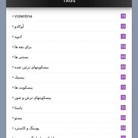
TAGS
Valentine
73
13
آوکادو
4
ادويه
116
براي بچه ها
46
بستنی ها
40
بيسكويتهاي تزئين شده
47
بيسيك
12
بیسکویت ها
0
15
بیسکویتهای ترش و شور
51
پاستا
20
پستو
30
پودینگ و کاسترد