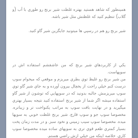
همينطور كه شاهد هستيد بهتره غلظت شير برنج رو طوري با آب (و
گلاب) تنظيم كنيد كه غلظتش مثل شير باشه.
شير برنج رو هم در رسپي ها ميتونيد جايگزين شير گاو كنيد.
يكي از كاربردهاي شير برنج كه من عاشقشم استفاده اش در
سوپهاست.
من شير برنج رو غليظ توي بطري ميريزم و موقعي كه ميخوام سوپ
درست كنم خيلي راحت از يخچال بيرون آورده و به جاي شير گاو توي
سوپ ميريزمش. جالبه بدونيد كه در سوپهايي كه توشون از شير گاو
استفاده ميشه اگر شما از شير برنج استفاده كنيد نتيجه بسيار بهتري
ميگيريد و در نهايت بافت سوپ به مراتب يكنواخت تر و زيباتره.
مخصوصا سوپ جو و سوپ قارچ. شير برنج غلظت خوبي به سوپها
ميده. مخصوصا سوپ سيب زميني و نخود سبز. و در مدت زمان پخت
بسيار كمتري طعم قوي تري به سوپهاي ساده ميده مخصوصا سوپ
كاري. خلاصه اينكه من خيلي ازش راضي هستم.