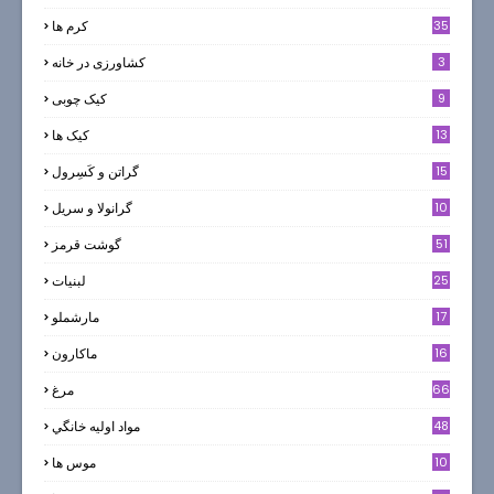
35
کرم ها
3
کشاورزی در خانه
9
کیک چوبی
13
کیک ها
5
15
گراتن و كَسِرول
10
گرانولا و سريل
51
گوشت قرمز
25
لبنيات
17
مارشملو
16
ماکارون
66
مرغ
48
مواد اوليه خانگي
10
موس ها