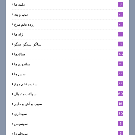
8
دلمه ها
28
ديپ و پته
28
زرده تخم مرغ
39
ژله ها
8
ساگو-سیگو-سگو
46
سالادها
21
ساندویچ ها
33
سس ها
35
سفيده تخم مرغ
60
سوالات متدوال
16
سوپ و آش و حليم
30
سوخاري
5
سوسيس
3
سوفله ها