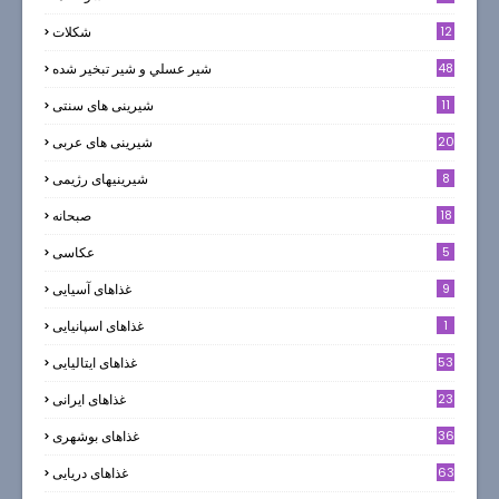
12
شکلات
7
48
شير عسلي و شير تبخير شده
11
شیرینی های سنتی
20
شیرینی های عربی
8
شیرینیهای رژیمی
18
صبحانه
5
عکاسی
9
غذاهای آسیایی
1
غذاهای اسپانیایی
53
غذاهای ایتالیایی
23
غذاهای ایرانی
36
غذاهای بوشهری
63
غذاهای دریایی