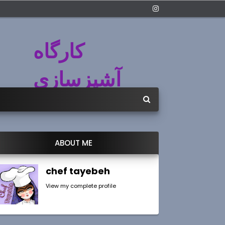
کارگاه
آشپزسازی
ABOUT ME
chef tayebeh
View my complete profile