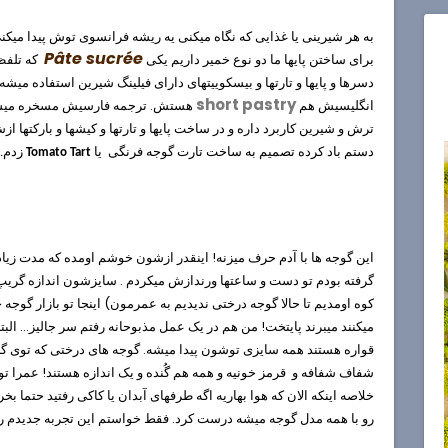
به هر شیرینی یا غذایی که نگاه میکنی یه ریشه فرانسوی توش پیدا میکنی
Pâte sucrée
برای ساختن پایها ما دو نوع خمیر داریم یکی
که تلفظ
دسرها و پایها و تارتها و بیسکوییتهای دارای فیلینگ شیرین استفاده میش
short pastry
انگلیسیش هم
هستش. ترجمه فارسیش مسخره میشه. 
ترش و شیرین کاربرد داره و در ساخت پایها و تارتها و کیشها و بارکتها 
دستم باد کرده تصمیم به ساخت تارت گوجه فرنگی
یا
زدم
.
Tomato Tart
این گوجه ها با آدم حرف میزنه! اینقدر ازشون خوشم اومده که مدت ز
گرفته بودم تو دست و ساعتها ورندازش میکردم . سایزشون اندازه گریپ ف
کوه اومدیم تا حالا گوجه درختی ندیدیم به عمرمون) اینجا تو بازار گوجه 
میکنند میبرند پایتخت! من هم در یک عمل مذبوحانه رفتم سر جالیز... البت
قواره هستند همه سایزی توشون پیدا میشه. گوجه های درختی که توی 
شفاف شفافه و
قرمز خونیه و همه هم گُنده و یک اندازه هستند! عمرا ت
خلاصه اینکه الان که هوا بهاریه اگه طرفهای آبدان یا کاکی رفتید حتما بخ
رو با همه مدل گوجه میشه درست کرد. فقط خواستم این تجربه جدیدم رو