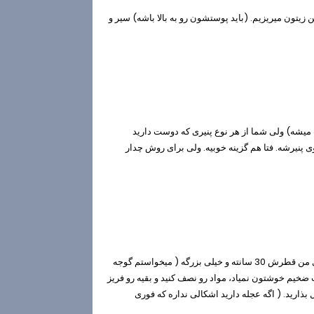
 زیتون میریزیم. (باید پوستشون رو به بالا باشه) سیر و
ب میشه) ولی شما از هر نوع پنیری که دوست دارید
 پنیرشه. فتا هم گزینه خوبیه. ولی برای روش چدار
حالا که نیم ساعت گذشته دیگه خمیرتون رو توی ظرف باز کنید. قالب پای من قطرش 30 سانته و خیلی بزرگه ( میخواستم گوجه
یم خوشتون نمیاد، مواد رو نصف کنید و بقیه رو فریز
 سوراخش کنید و برای 30 دقیقه توی یخچال بذارید. ( اگه عجله دارید اشکالی نداره که فوری