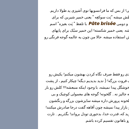
! از بس که ما فرانسویها توی آشپزی ید طولا داریم.
ش میشه "پَت سوکغِه " یعنی خمیر شیرین که برای
Pâte brisée
ه و دومی
با تلفظ " پَت بغیزه" اسم
یعنی خمیر شکسته! این خمیر سبُک برای پایهای
ازش استفاده میشه. حالا من چون یه عالمه گوجه فرنگی رو
یادی رو فقط صرف نگاه کردن بهشون میکنم! یکیش رو
روت بزرگه! ( ندید بدیدیم دیگه! چیکار کنیم ، از پشت
خوشگل پیدا نمیشه، با وجود اینکه منبعشه!!! کلش رو بار
ه جالیز نه... گلخونه! گوجه های معمولی کوچیک و بی
گلخونه پرورش داره میشه سایزشون بزرگه و رنگشون
و بازار پیدا نمیشه چون آقاهه گفت درجا صادرش میکنند!
رید که، قدرت خدا، بدجوری تودل برواند! بگذریم... تارت
 باهاتون تقسیم کرده باشم.