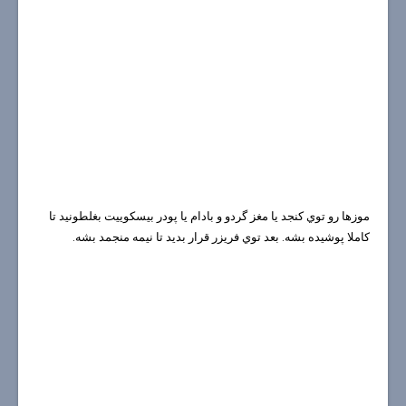
موزها رو توي كنجد يا مغز گردو و بادام يا پودر بيسكوييت بغلطونيد تا
كاملا پوشيده بشه. بعد توي فريزر قرار بديد تا نيمه منجمد بشه.