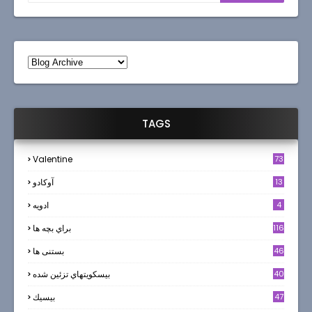
TAGS
Valentine
73
13
آوکادو
4
ادويه
116
براي بچه ها
46
بستنی ها
40
بيسكويتهاي تزئين شده
47
بيسيك