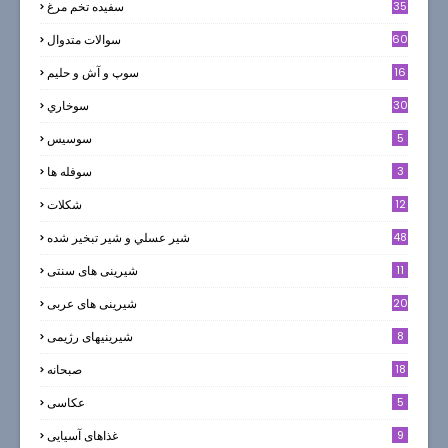
35
سفيده تخم مرغ
60
سوالات متدوال
16
سوپ و آش و حليم
30
سوخاري
5
سوسيس
3
سوفله ها
12
شکلات
7
48
شير عسلي و شير تبخير شده
11
شیرینی های سنتی
20
شیرینی های عربی
8
شیرینیهای رژیمی
18
صبحانه
5
عکاسی
9
غذاهای آسیایی