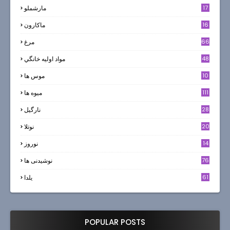
17
مارشملو
16
ماکارون
66
مرغ
48
مواد اوليه خانگي
10
موس ها
111
میوه ها
28
نارگيل
20
نوتلا
14
نوروز
6
76
نوشیدنی ها
61
یلدا
POPULAR POSTS