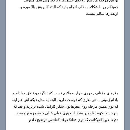
تو اين مرحله من موز رو توي عسل فرو بردم. ولي شما ميتونيد
همينكار رو با شكلات مذاب انجام بديد كه البته كالريش بالا ميره و
اونقدرها سالم نيست
مغزهاي مختلف رو روي حرارت ملايم تست كنيد. گردو و فندق و بادام و
بادام زميني.... هر مغزي كه دوست داريد. البته يه مدل ديگه اش هم اينه
كه توي همين مرحله روی مغزهاتون شكر كارامل شده بريزيد و بعد كه
سرد شد بكوبيد تا پودر بشه. اينجوري خيلي خيلي خوشمزه تر ميشه.
دقيقا عين كغوكانت كه توي فغانكفوغتا كغانتس توضيح دادم.