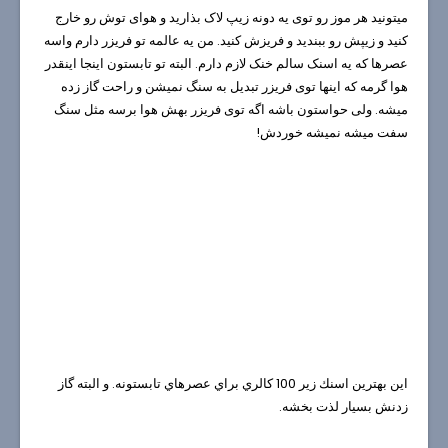
میتونید هر موز رو توی یه دونه زیپ لاک بذارید و هوای توش رو خارج
کنید و زیپش رو ببندید و فریزش کنید. من یه عالمه تو فریزر دارم واسه
عصرها که یه اسنک سالم خنک لازم دارم. البته تو تابستون اینجا اینقدر
هوا گرمه که اینها توی فریزر تبدیل به سنگ نمیشن و راحت گاز زده
میشه. ولی حواستون باشه اگه توی فریزر بهش هوا برسه مثل سنگ
سفت میشه نمیشه خوردش!
اين بهترين اسنك زير 100 كالري براي عصرهاي تابستونه. و البته گاز
زدنش بسيار لذت بخشه.