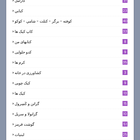
31
كارامل
23
كبابي
40
كوفته - برگر - كتلت - شامي - كوكو
33
کاپ کیک ها
8
کتابهای من
9
کدو حلوایی
35
کرم ها
3
کشاورزی در خانه
9
کیک چوبی
13
کیک ها
5
15
گراتن و كَسِرول
10
گرانولا و سريل
51
گوشت قرمز
25
لبنيات