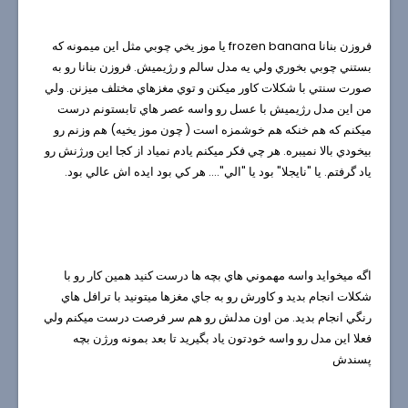
فروزن بنانا
frozen banana
يا موز يخي چوبي مثل اين ميمونه كه
بستني چوبي بخوري ولي يه مدل سالم و رژيميش. فروزن بنانا رو به
صورت سنتي با شكلات كاور ميكنن و توي مغزهاي مختلف ميزنن. ولي
من اين مدل رژيميش با عسل رو واسه عصر هاي تابستونم درست
ميكنم كه هم خنكه هم خوشمزه است ( چون موز يخيه) هم وزنم رو
بيخودي بالا نميبره. هر چي فكر ميكنم يادم نمياد از كجا اين ورژنش رو
ياد گرفتم. يا "نايجلا" بود يا "الي".... هر كي بود ايده اش عالي بود.
اگه ميخوايد واسه مهموني هاي بچه ها درست كنيد همين كار رو با
شكلات انجام بديد و كاورش رو به جاي مغزها ميتونيد با ترافل هاي
رنگي انجام بديد. من اون مدلش رو هم سر فرصت درست ميكنم ولي
فعلا اين مدل رو واسه خودتون ياد بگيريد تا بعد بمونه ورژن بچه
پسندش