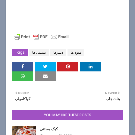
میوه ها
دسرها
بستنی ها
Tags
OLDER
NEWER
پتات چاپ
گواکامولی
YOU MAY LIKE THESE POSTS
کیک بستنی