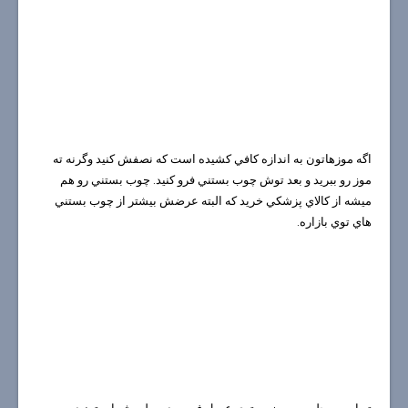
اگه موزهاتون به اندازه كافي كشيده است كه نصفش كنيد وگرنه ته
موز رو ببريد و بعد توش چوب بستني فرو كنيد. چوب بستني رو هم
ميشه از كالاي پزشكي خريد كه البته عرضش بيشتر از چوب بستني
هاي توي بازاره.