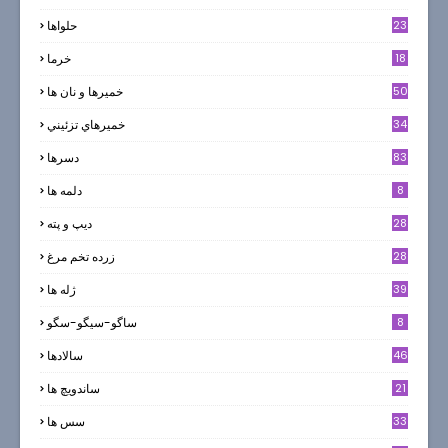
23
حلواها
18
خرما
50
خميرها و نان ها
34
خميرهاي تزئيني
83
دسرها
8
دلمه ها
28
ديپ و پته
28
زرده تخم مرغ
39
ژله ها
8
ساگو-سیگو-سگو
46
سالادها
21
ساندویچ ها
33
سس ها