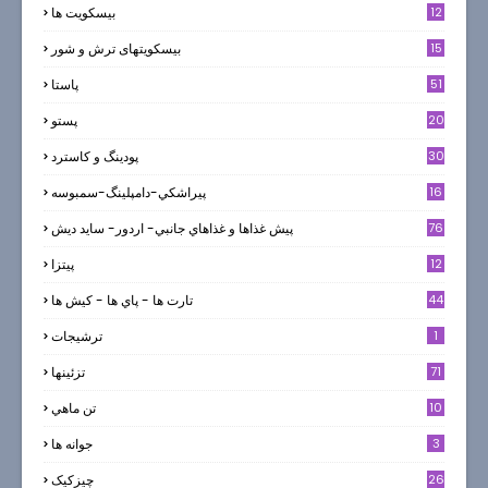
12
بیسکویت ها
0
15
بیسکویتهای ترش و شور
51
پاستا
20
پستو
30
پودینگ و کاسترد
16
پيراشكي-دامپلينگ-سمبوسه
76
پيش غذاها و غذاهاي جانبي- اردور- سايد ديش
12
پیتزا
44
تارت ها - پاي ها - كيش ها
1
ترشيجات
71
تزئینها
10
تن ماهي
3
جوانه ها
26
چیزکیک