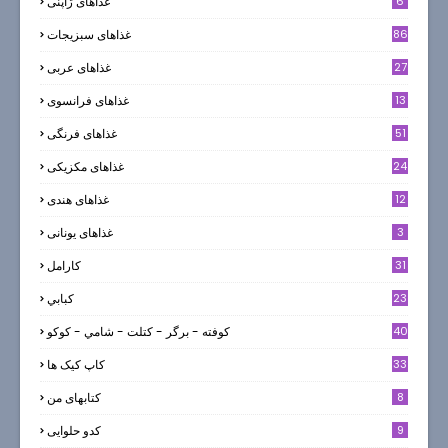
6
غذاهای ژاپنی
86
غذاهای سبزیجات
27
غذاهای عربی
13
غذاهای فرانسوی
51
غذاهای فرنگی
24
غذاهای مکزیکی
12
غذاهای هندی
3
غذاهای یونانی
31
كارامل
23
كبابي
40
كوفته - برگر - كتلت - شامي - كوكو
33
کاپ کیک ها
8
کتابهای من
9
کدو حلوایی