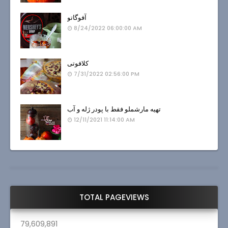
آفوگاتو
8/24/2022 06:00:00 AM
کلافوتی
7/31/2022 02:56:00 PM
تهیه مارشملو فقط با پودر ژله و آب
12/11/2021 11:14:00 AM
TOTAL PAGEVIEWS
79,609,891