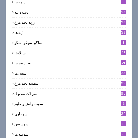
8
دلمه ها
28
ديپ و پته
28
زرده تخم مرغ
39
ژله ها
8
ساگو-سیگو-سگو
46
سالادها
21
ساندویچ ها
33
سس ها
35
سفيده تخم مرغ
60
سوالات متدوال
16
سوپ و آش و حليم
30
سوخاري
5
سوسيس
3
سوفله ها