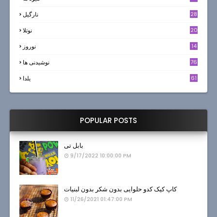
28
نارگيل
20
نوتلا
14
نوروز
6
76
نوشیدنی ها
61
یلدا
POPULAR POSTS
بابل تی
9/17/2022 10:00:00 PM
کاپ کیک کدو حلوایی بدون شکر بدون لبنیات
11/26/2021 01:47:00 PM