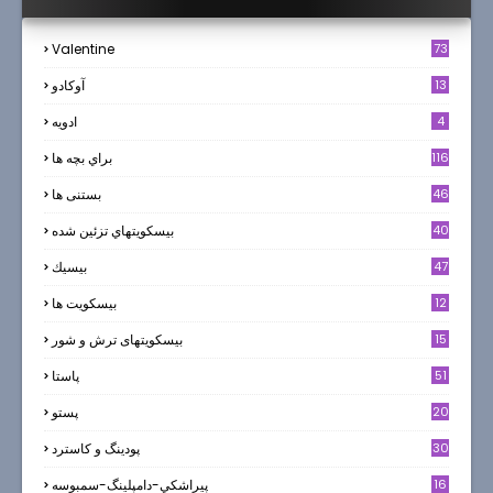
Valentine
73
13
آوکادو
4
ادويه
116
براي بچه ها
46
بستنی ها
40
بيسكويتهاي تزئين شده
47
بيسيك
12
بیسکویت ها
0
15
بیسکویتهای ترش و شور
51
پاستا
20
پستو
30
پودینگ و کاسترد
16
پيراشكي-دامپلينگ-سمبوسه