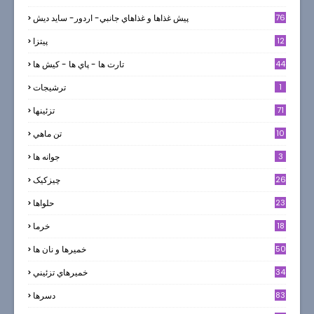
76
پيش غذاها و غذاهاي جانبي- اردور- سايد ديش
12
پیتزا
44
تارت ها - پاي ها - كيش ها
1
ترشيجات
71
تزئینها
10
تن ماهي
3
جوانه ها
26
چیزکیک
23
حلواها
18
خرما
50
خميرها و نان ها
34
خميرهاي تزئيني
83
دسرها