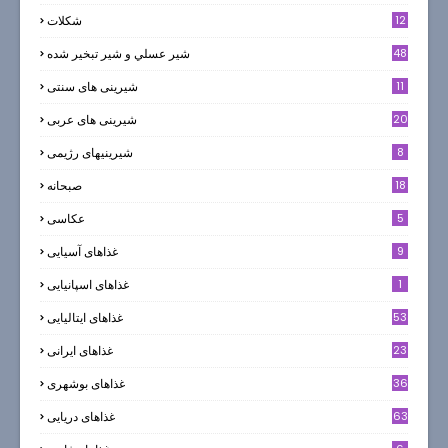
12
شکلات
7
48
شير عسلي و شير تبخير شده
11
شیرینی های سنتی
20
شیرینی های عربی
8
شیرینیهای رژیمی
18
صبحانه
5
عکاسی
9
غذاهای آسیایی
1
غذاهای اسپانیایی
53
غذاهای ایتالیایی
23
غذاهای ایرانی
36
غذاهای بوشهری
63
غذاهای دریایی