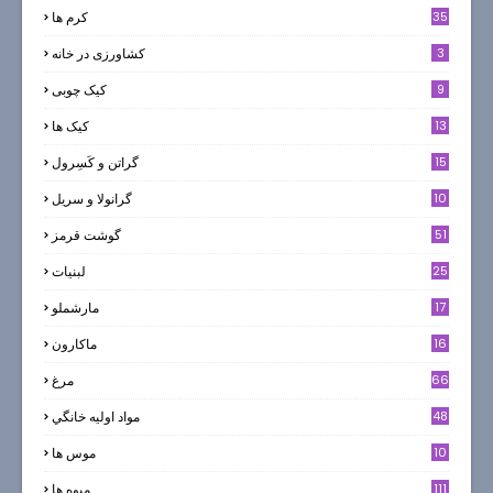
35
کرم ها
3
کشاورزی در خانه
9
کیک چوبی
13
کیک ها
5
15
گراتن و كَسِرول
10
گرانولا و سريل
51
گوشت قرمز
25
لبنيات
17
مارشملو
16
ماکارون
66
مرغ
48
مواد اوليه خانگي
10
موس ها
111
میوه ها