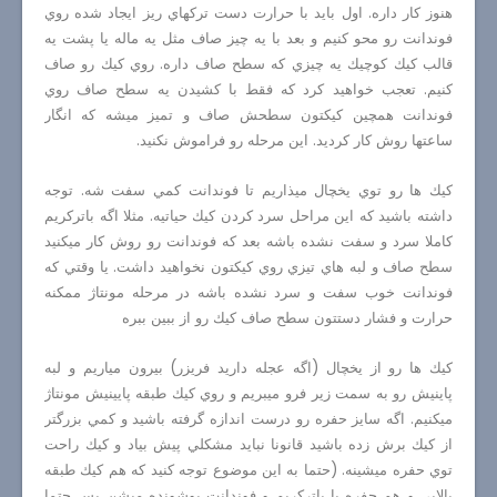
هنوز كار داره. اول بايد با حرارت دست تركهاي ريز ايجاد شده روي
فوندانت رو محو كنيم و بعد با يه چيز صاف مثل يه ماله يا پشت يه
قالب كيك كوچيك يه چيزي كه سطح صاف داره. روي كيك رو صاف
كنيم. تعجب خواهيد كرد كه فقط با كشيدن يه سطح صاف روي
فوندانت همچين كيكتون سطحش صاف و تميز ميشه كه انگار
ساعتها روش كار كرديد. اين مرحله رو فراموش نكنيد.
كيك ها رو توي يخچال ميذاريم تا فوندانت كمي سفت شه. توجه
داشته باشيد كه اين مراحل سرد كردن كيك حياتيه. مثلا اگه باتركريم
كاملا سرد و سفت نشده باشه بعد كه فوندانت رو روش كار ميكنيد
سطح صاف و لبه هاي تيزي روي كيكتون نخواهيد داشت. يا وقتي كه
فوندانت خوب سفت و سرد نشده باشه در مرحله مونتاژ ممكنه
حرارت و فشار دستتون سطح صاف كيك رو از ببين ببره
كيك ها رو از يخچال (اگه عجله داريد فريزر) بيرون مياريم و لبه
پاينيش رو به سمت زير فرو ميبريم و روي كيك طبقه پايينيش مونتاژ
ميكنيم. اگه سايز حفره رو درست اندازه گرفته باشيد و كمي بزرگتر
از كيك برش زده باشيد قانونا نبايد مشكلي پيش بياد و كيك راحت
توي حفره ميشينه. (حتما به اين موضوع توجه كنيد كه هم كيك طبقه
بالايي و هم حفره با باتركريم و فوندانت پوشونده ميشن پس حتما