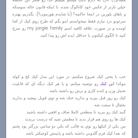
خيلي نازتر از عكس خود كاتالوگ شده. يا اينكه قانون خاله سوسكه
و پاهاي بلورين در اينحا حاكمه؟ (يا شايدم هورمون؟). بگذريم بهتره
سرتونو درد نيارم فقط ميخواستم اينو بگم كه طرح روي كيك از كجا
اومده و در صورت علاقه كافيه اسم
my jungle family
رو سرچ
كنيد تا الگوي كيكتون يا حداقل ايده اش رو پيدا كنيد.
خب با پختن كيك شروع ميكنيم. در مورد اين مدل كيك كج و كوله
موكدا
اين كيك
رو توصيه ميكنم. و يا هر كيك ديگه اي كه قابليت
تحمل وزن و كنده كاري و برش رو داشته باشه
كيك رو روز قبل بپزيد و بذاريد خنك شه و توي فويل بپيچيد و بذاريد
يخچال تا سفت شه
گنبد كيك رو ببريد تا سطحي كاملا صاف و افقي داشته باشيد
كيك ها رو روي هم قرار بديد تا مطمئن شيد كه درست بريديد
من يكي از كيكها رو توي يه قالب كه يكي دو سانتي بزرگتر بود پختم
كه بعدا كيك فرم گلدوني داشته باشه و پايينش كوچيكتر باشه