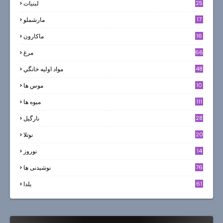
25
لبنيات
17
مارشملو
16
ماکارون
66
مرغ
48
مواد اوليه خانگي
10
موس ها
111
میوه ها
28
نارگيل
20
نوتلا
14
نوروز
6
76
نوشیدنی ها
61
یلدا