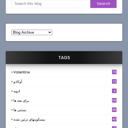
TAGS
Valentine
73
13
آوکادو
4
ادويه
116
براي بچه ها
46
بستنی ها
40
بيسكويتهاي تزئين شده