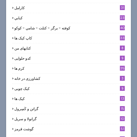
31
كارامل
23
كبابي
40
كوفته - برگر - كتلت - شامي - كوكو
33
کاپ کیک ها
8
کتابهای من
9
کدو حلوایی
35
کرم ها
3
کشاورزی در خانه
9
کیک چوبی
13
کیک ها
5
15
گراتن و كَسِرول
10
گرانولا و سريل
51
گوشت قرمز