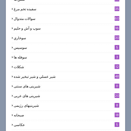
35
سفيده تخم مرغ
60
سوالات متدوال
16
سوپ و آش و حليم
30
سوخاري
5
سوسيس
3
سوفله ها
12
شکلات
7
48
شير عسلي و شير تبخير شده
11
شیرینی های سنتی
20
شیرینی های عربی
8
شیرینیهای رژیمی
18
صبحانه
5
عکاسی