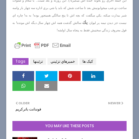
اين جمله آخري رو بخونه خنده اش ميگيره!). اين روزته و بعد شبت... با سلام و صلوات
ساعت دو شب ميخوابونيش بعد تا ساعت شش كه بايد پا شي بري اداره سه چهار بار واسه
شير بيدارت ميكنه. يكي ميگفت كه بچه اش تا پنج سالگي همينجور بوده! به به! چاره اي
يك
نيست جز ديدن نيمه پر ليوان:
سالش گذشت همه اش چهار سال ديگه اش مونده! به
قول معروف زندگي سختيش فقط به پنجاه سال اولشه!
کیک ها
خميرهاي تزئيني
تزئینها
Tags
OLDER
NEWER
فوندانت باتركريم
YOU MAY LIKE THESE POSTS