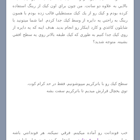
بالايي به علاوه دو سانت. من چون براي اون كيك از رينگ استفاده
كرده بودم و كيك رو از يك كيك مستطيلي قالب زده بودم با همون
رينگ به راحتي يه دايره از وسط كيك جدا كردم. اما شما ميتونيد با
شابلون كاغذي و كارد اينكار رو انجام بديد. هدف اينه كه يه دايره از
روي كيك جدا كنيم به طوري كه كيك طبقه بالاتر روي يه سطح افقي
بشينه. متوجه شديد؟
سطح كيك رو با باتركريم ميپوشونيم. فقط در حد كرام كوت.
توي يخچال قرارش ميديم تا باتركريم سفت بشه
خب فوندانت رو آماده ميكينم. فرقي نميكنه. هر فوندانتي باشه
جواب ميده. من
اين فوندانت
رو انتخاب كردم چون خيلي لطيفه و