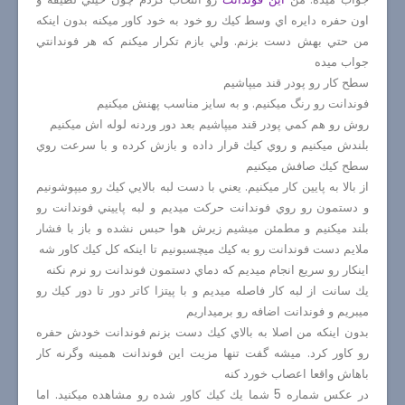
اون حفره دايره اي وسط كيك رو خود به خود كاور ميكنه بدون اينكه
من حتي بهش دست بزنم. ولي بازم تكرار ميكنم كه هر فوندانتي
جواب ميده
سطح كار رو پودر قند ميپاشيم
فوندانت رو رنگ ميكنيم. و به سايز مناسب پهنش ميكنيم
روش رو هم كمي پودر قند ميپاشيم بعد دور وردنه لوله اش ميكنيم
بلندش ميكنيم و روي كيك قرار داده و بازش كرده و با سرعت روي
سطح كيك صافش ميكنيم
از بالا به پايين كار ميكنيم. يعني با دست لبه بالايي كيك رو ميپوشونيم
و دستمون رو روي فوندانت حركت ميديم و لبه پاييني فوندانت رو
بلند ميكنيم و مطمئن ميشيم زيرش هوا حبس نشده و باز با فشار
ملايم دست فوندانت رو به كيك ميچسبونيم تا اينكه كل كيك كاور شه
اينكار رو سريع انجام ميديم كه دماي دستمون فوندانت رو نرم نكنه
يك سانت از لبه كار فاصله ميديم و با پيتزا كاتر دور تا دور كيك رو
ميبريم و فوندانت اضافه رو برميداريم
بدون اينكه من اصلا به بالاي كيك دست بزنم فوندانت خودش حفره
رو كاور كرد. ميشه گفت تنها مزيت اين فوندانت همينه وگرنه كار
باهاش واقعا اعصاب خورد كنه
در عكس شماره 5 شما يك كيك كاور شده رو مشاهده ميكنيد. اما