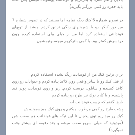
بايد حفره رو كمي بزرگتر بگيريد)
در تصوير شماره 6 كيك ديگه تمامه اما ميبينيد كه در تصوير شماره 7
من دور كيكها رو با شيرينيهاي رنگي تزئين كردم. ميشد از توپهاي
فوندانتي استفاده كرد اما من از جيلي بيلي استفاده كردم چون
دردسرش كمتر بود. با كمي باتركريم ميچسبونيمشون
براي تزئين كيك من از فوندانت رنگ نشده استفاده كردم
از قبل كيك رو با سايز واقعي روي كاغذ پياده كردم و حيوانات رو روي
كاغذ كشيده و شابلون درست كردم. زير و روي فوندانت پودر قند
پاشيدم و با كارد نوك تيز طرح رو پياده كردم
بارها گفتم كه چسب فوندانت آبه
پشت طرح رو كمي مرطوب ميكنيم و روي كيك ميچسبونيمش
كيك رو ميذاريم توي يخچال تا اين تيكه هاي فوندانت هم سفت شن
(ميدونيد كه خيلي سريع سفت ميشه و چند دقيقه اي بيشتر وقت
نميگيره)