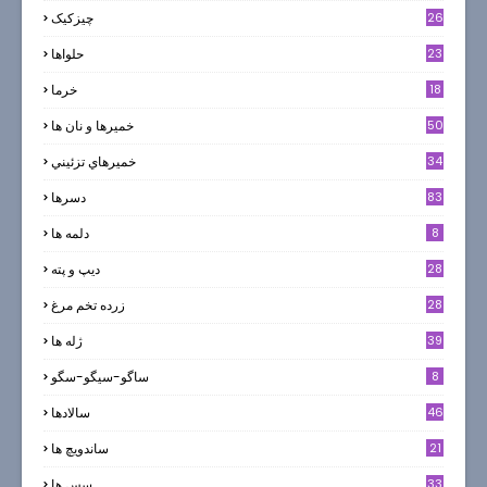
26
چیزکیک
23
حلواها
18
خرما
50
خميرها و نان ها
34
خميرهاي تزئيني
83
دسرها
8
دلمه ها
28
ديپ و پته
28
زرده تخم مرغ
39
ژله ها
8
ساگو-سیگو-سگو
46
سالادها
21
ساندویچ ها
33
سس ها