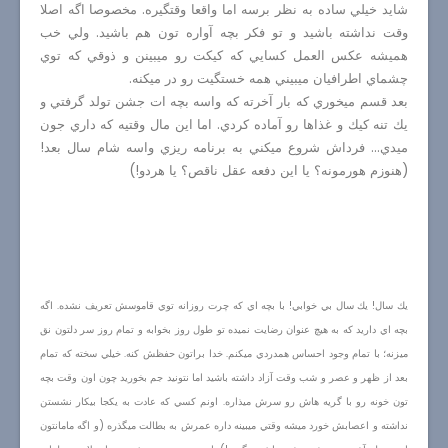
شايد خيلي ساده به نظر برسه اما واقعا وقتگيره. مخصوصا اگه اصلا
وقت نداشته باشيد و تو فكر بچه آواره تون هم باشيد. ولي خب
هميشه عكس العمل كسايي كه كيكت رو ميبينن و ذوقي كه توي
چشماي اطرافيان ميبيني همه خستگيت رو در ميكنه.
بعد قسم ميخوري كه بار آخرته كه واسه بچه ات جشن تولد گرفتي و
يك تنه كيك و غذاها رو آماده كردي. اما اين مال وقتيه كه داري جون
ميدي... فرداش شروع ميكني به برنامه ريزي واسه شام سال بعد!
(هنوزم هورمونه؟ يا اين دفعه عقل ناقص؟ يا هردو!)
يك سال! يك سال بي خوابي! با بچه اي كه چرت روزانه توي قاموسش تعريف نشده. اگه
بچه اي داريد كه به هيچ عنوان رضايت نميده تو طول روز بخوابه و تمام روز سر دلتون نق
ميزنه؛ با تمام وجود احساس همدردي ميكنم. خدا براتون حفظش كنه. خيلي سخته كه تمام
بعد از ظهر و عصر و شب وقت آزاد داشته باشيد اما نتونيد جم بخوريد چون اون وقت بچه
تون خونه رو با گريه هاش رو سرش ميذاره. اونم كسي كه عادت به يكجا بيكار نشستن
نداشته و اعصابش خورد ميشه وقتي ميبينه داره عمرش به بطالت ميگذره (و اگه مامانتون