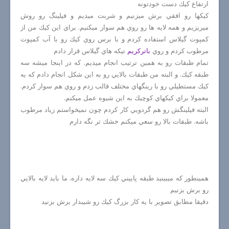
ارتفاع كيك دست خودتونه
كيكها رو افقي برش ميزنيم و شربت ميديم و فيلينگ رو روش
ميريزيم و همه لايه ها رو روي هم سوار ميكنيم. براي اين كيك من از
كمپوت گيلاس استفاده كردم و با برس روي كيك رو با آب كمپوت
مرطوب كردم و روي
باتركريم
تيكه هاي گيلاس قرار دادم
تمام طبقات رو به همين ترتيب انجام ميديم. كه در اينجا ميشه سه
طبقه كيك. و البته من طبقات بالايي رو به اين شكل انجام دادم كه يه
كيك مستطيلي رو با رينگهاي مختلف قالب زدم و روي هم سوار كردم.
معمولا براي كيكهاي كوچيك به اين شيوه عمل ميكنم.
البته فيلينگش رو هم گردويي كار كردم چون نميخواستم زياد مرطوب
باشه. طبقات بالا رو سعي ميكنم خشك تر نگه دارم
همينطور كه ميبينيد طبقه پاييني كيك سه لايه داره. ما بايد لايه بالايي
رو برش بزنيم
دقيقا مطابق تصوير با يه كار بزرگ كيك رو شيبدار برش بزنيد