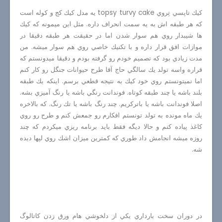
كيك تاپسي تِروي
topsy turvy cake
يه مدل كيك كج و كوله است
كه هر طبقه اش به يه سمت انحراف داره. مثل اين ميمونه كه كيك
ها شيبدار روي هم سوار شدن اما در حقيقت هر طبقه دقيقا در
موازات افق قرار داره و با تكنيك خاصي روي هم سوار ميشه. من
مدت زيادي بود كه تصميم خودم رو گرفته بودم و دقيقا ميدونستم كه
قراره واسه تولد يك سالگي حاج آقا طرح حيوانات جنگل رو كار كنم
اما نميتونستم روي خود كيك به نتيجه قطعي برسم. اينكه يك طبقه
بلند باشه يا چند طبقه كوتاه. فوندانت رنگي باشه يا رنگ آميزي بشه.
اصلا فوندانت باشه يا باتركريم. چند رنگ باشه يا تك رنگ. كه بالاخره
يك ماه مونده به تولد تونستم افكارم رو جمعش كنم و طرح رو روي
كاغذ پياده كنم و حالا ديگه فقط بايد برنامه ريزي ميكردم كه چند
روزه ميشه انجامش داد طوري كه كمترين ميزان اشك روي لپها ديده
شه.
در دوران سخت بارداري يكي از دلخوشي هام ورق زدن كاتالوگ