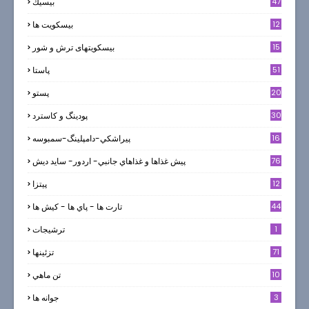
47
بيسيك
12
بیسکویت ها
0
15
بیسکویتهای ترش و شور
51
پاستا
20
پستو
30
پودینگ و کاسترد
16
پيراشكي-دامپلينگ-سمبوسه
76
پيش غذاها و غذاهاي جانبي- اردور- سايد ديش
12
پیتزا
44
تارت ها - پاي ها - كيش ها
1
ترشيجات
71
تزئینها
10
تن ماهي
3
جوانه ها