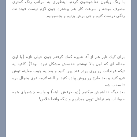
با رنگ ويلتون نقاشيشون كردم. اينطوري به مراتب رنگ كمتري
مصرف ميشه و سرعت كار هم بيشتره چون لازم نيست فوندانت
رنگي درست كنيم و هي برش بزنيم و بچسبونيم
براي كيك تاپر هم از آقا شيره كمك گرفتم چون خيلي نازه (با اون
مقاله اي كه اون بالا نوشتم حدسش مشكل نبود. بود؟). كافيه يه
تيكه فوندانت رو روي پودر قند پهن كنيد و بعد يه چوب معاينه توش
فرو كنيد و بعد طرح رو روش پياده كنيد. و البته لازمه توي يخچال بره
تا سفت شه
بعد ديگه نقاشيش ميكنيم (دو طرفش البته) و واسه چشمهاي همه
حيوانات هم ترافل توپي ميذاريم و ديگه واقعا خلاص!