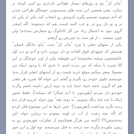
"ماذر كر" بود و روزهاي بسيار طولاني بارداري رو كمي كوتاه تر
ميكرد. يعني همچين اين ست هاي سيسموني خوشگل طراحي شدن
كه آدم نميتونه تصميم بگيره كدومش رو انتخاب كنه. يكي از يكي ناز
تر و تو دل برو تر. و خب البته قيمت هم كه دستتونه؛ اگه اينقدر
گرون نبود به احتمال زياد من كل كاتالوگ رو سفارش ميدادم! ولي
چون نميشد ... از هر ست يه چيزيش رو گرفتم.
يكي از ستهاي خيلي با مزه "ماذر كر" ست "ماي جانگل فميلي"
هستش كه حيووناي فوق العاده تو دل برويي داره و آدم تو ديد اول
عاشقشون ميشه. مخصوصا اين طوطيه. ولي از اون خوشگل تر اين
آقا شيره با نمكه كه من مرده اشم. تا حدي كه با وجود اينكه من
معمولا سعي ميكنم موقع خريد قيمت رو از آيتمهاي اصلي قرار بدم؛
نتونستم جلوي خودم رو بگيرم و گفتم اين حوله آقا شيره هر چقدر
هم كه گرون باشه حتما حتما بايد يه دونه ازش داشته باشم وگرنه
خودمو دار ميزنم (هورمون با آدم چيكارا كه نميكنه!). فقط تصور
اينكه تا چند ماه ديگه ميتونم "يه دونه بچه" توي حوله عزيزم قرار بدم
زنده نگرم ميداشت (هورمون!). حتي بارها به اين موضوع فكر كردم
كه اگه بچه زشت از آب در اومد ميتونم به زيبايي حوله اش
ببخشمش!!!! (البته من هرگز هيچكدوم از تفكرات هورموني رو به
زبون نياوردم وگرنه صد درصد به قتل ميرسيدم. نوه اول و اين جور
مسائل!) الان كه دارم تايپ ميكنم ميبينم خدا رو شكر اين عكسه