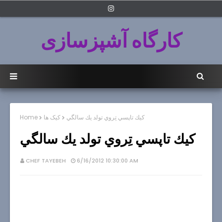
کارگاه آشپزسازی
كيك تاپسي تِروي تولد يك سالگي
کیک ها
Home
كيك تاپسي تِروي تولد يك سالگي
CHEF TAYEBEH
6/16/2012 10:30:00 AM