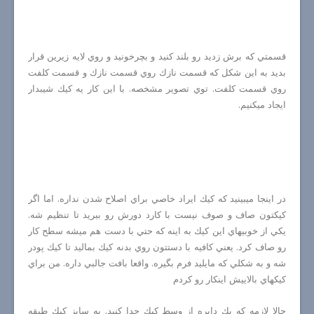
قسمتي كه برش زديد رو بلند كنيد و بچرخونيد و روي لايه زيرين قرار
بديد به اين شكل كه قسمت نازك روي قسمت نازك و قسمت كلفت
روي قسمت كلفت. توي تصوير مشخصه. با اين كار يه كيك شيبدار
ايجاد ميكنيم.
در اينجا ميبينيد كه كيك ايراد خاصي براي اصلاح شدن نداره. اما اگر
كيكتون صاف و صوف نيست با كارد دورش رو ببريد تا تنظيم شه.
يكي از خوبيهاي اين كيك به اينه كه حتي با دست هم ميشه سطح كار
رو صاف كرد. يعني كافيه با دستتون روي بدنه كيك بماليد تا كيك پودر
شه و به شكلي كه مايليد فرم بگيره. واقعا بافت جالبي داره. من براي
كيكهاي بالاييش اينكار رو كردم
حالا لازمه كه يك دايره از وسط كيك جدا كنيد. به سايز كيك طبقه