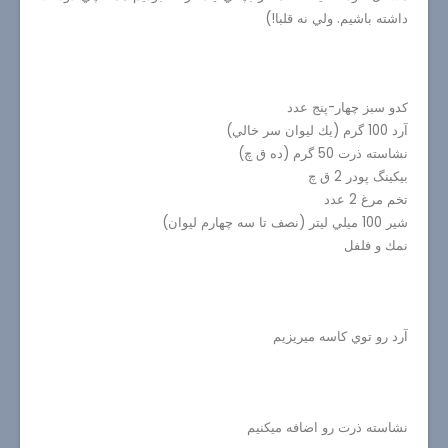
داشته باشيم. ولي نه قلبا!)
كدو سبز چهار-پنج عدد
آرد 100 گرم (يك ليوان سر خالي)
نشاسته ذرت 50 گرم (ده ق چ)
بيكينگ پودر 2 ق چ
تخم مرغ 2 عدد
شير 100 ميلي ليتر (نصف تا سه چهارم ليوان)
نمك و فلفل
آرد رو توي كاسه ميريزيم
نشاسته ذرت رو اضافه ميكنيم