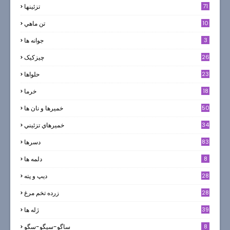
71
تزئینها
10
تن ماهي
3
جوانه ها
26
چیزکیک
23
حلواها
18
خرما
50
خميرها و نان ها
34
خميرهاي تزئيني
83
دسرها
8
دلمه ها
28
ديپ و پته
28
زرده تخم مرغ
39
ژله ها
8
ساگو-سیگو-سگو