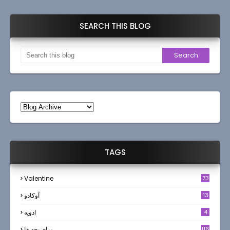
SEARCH THIS BLOG
TAGS
Valentine
73
13
آوکادو
4
ادويه
116
براي بچه ها