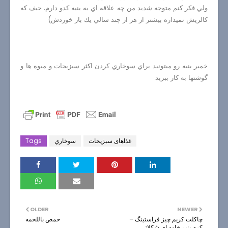
ولي فكر كنم متوجه شديد من چه علاقه اي به بنيه كدو دارم. حيف كه
كالريش نميذاره بيشتر از هر از چند سالي يك بار خوردش)
خمير بنيه رو ميتونيد براي سوخاري كردن اكثر سبزيجات و ميوه ها و
گوشتها به كار ببريد
غذاهای سبزیجات
سوخاري
Tags
OLDER
NEWER
چاكلت كريم چيز فراستينگ –
حمص باللحمه
كرم پنير خامه اي شكلاتي