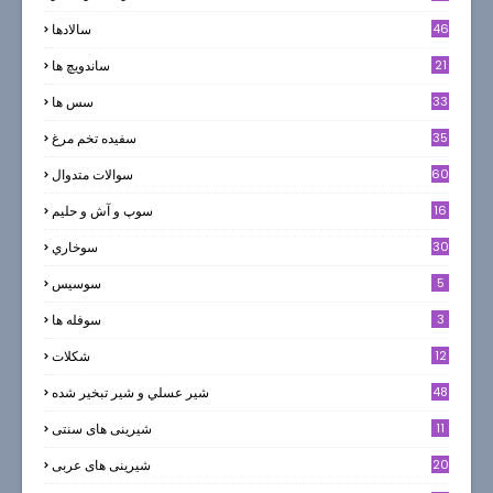
46
سالادها
21
ساندویچ ها
33
سس ها
35
سفيده تخم مرغ
60
سوالات متدوال
16
سوپ و آش و حليم
30
سوخاري
5
سوسيس
3
سوفله ها
12
شکلات
7
48
شير عسلي و شير تبخير شده
11
شیرینی های سنتی
20
شیرینی های عربی