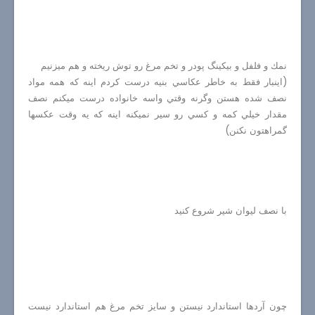
نمك و فلفل و بيكينگ پودر و تخم مرغ رو توش ريخته و هم ميزنيم
(اينبار فقط به خاطر عكاسي بنيه درست كردم اينه كه همه مواد
نصف شده هستن وگرنه وقتي واسه خانواده درست ميكنم نصف
مقدار خيلي كمه و كسي رو سير نميكنه اينه كه يه وقت عكسها
گمراهتون نكنن)
با نصف ليوان شير شروع كنيد
چون آردها استاندارد نيستن و سايز تخم مرغ هم استاندارد نيست