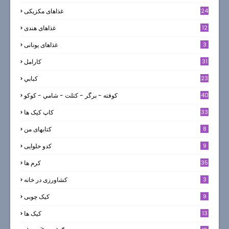
24
غذاهای مکزیکی
12
غذاهای هندی
3
غذاهای یونانی
31
كارامل
23
كبابي
40
كوفته - برگر - كتلت - شامي - كوكو
33
کاپ کیک ها
8
کتابهای من
9
کدو حلوایی
35
کرم ها
3
کشاورزی در خانه
9
کیک چوبی
13
کیک ها
5