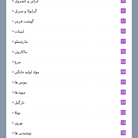
15
گراتن و كَسِرول
10
گرانولا و سريل
51
گوشت قرمز
25
لبنيات
17
مارشملو
16
ماکارون
66
مرغ
48
مواد اوليه خانگي
10
موس ها
111
میوه ها
28
نارگيل
20
نوتلا
14
نوروز
6
76
نوشیدنی ها