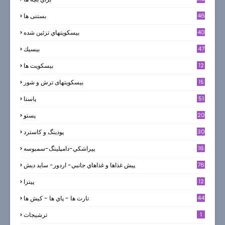
46
بستنی ها
40
بيسكويتهاي تزئين شده
47
بيسيك
12
بیسکویت ها
0
15
بیسکویتهای ترش و شور
51
پاستا
20
پستو
30
پودینگ و کاسترد
16
پيراشكي-دامپلينگ-سمبوسه
76
پيش غذاها و غذاهاي جانبي- اردور- سايد ديش
12
پیتزا
44
تارت ها - پاي ها - كيش ها
1
ترشيجات