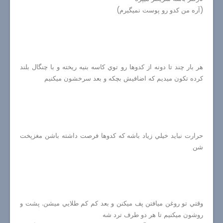
(آره من كدو رو پوست نميگيرم)
هر بار چند تا دونه از كدوها رو توي كاسه بنيه ريخته و با چنگال بلند
كرده تكون ميديم كه اضافيش بچكه و بعد سرخشون ميكنيم
حرارت نبايد خيلي زياد باشه كه كدوها فرصت داشته باشن مغزپخت
شن
وقتي تو روغن ميافتن پف ميكنن و بعد كم كم طلايي ميشن. پشت و
روشون ميكنيم تا هر دو طرف ترد شه