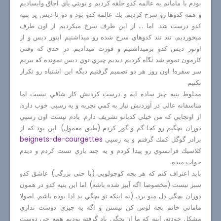
بودم با مامانم يه عالمه كدو حلقه كرديم و نوبتي پاي اجاق وايساديم
و همه كدوها رو سرخ كرديم. يك عالمه كدو بود و دو تا ديس پر بنيه
كدو درست شد. اما ... از اين طرف سرخ ميكرديم از اون طرف
ميخورديم. تند تند كدوهاي سرخ شده رو ميذاشتيم اينور ديس و از
اونور ديس كدو برميداشتيم و قورت ميداديم. در حدي كه وقتي
كارمون تموم شد نگاه كرديم ديديم چيزي توي ديس نمونده كه ببريم
سر سفره! اون روز هر دو تصميم گرفتيم ديگه اين اشتباه رو تكرار
نكنيم
مخلوط بنيِه چيز ساده ايه و درست كردنش كار شاقي نيست اما
متاسفانه عالي در آوردنش نياز به كمي تجربه و يه رسپي خوب داره.
از اونجايي كه من خيلي كدبانو تشريف دارم. يادم نيست اون رسپي
دوران بچگيم رو كجا گم و گور كردم (طبق معمول). اين بود كه از
برادر گوگل كمك گرفتم و يه رسپي
beignets-de-courgettes
كلاسيك فرانسوي رو پيدا كردم و يه چند باري تست كردم و ديدم
جواب ميده.
بايد اعتراف كنم كه هر بچه كوچولويي (يا حتي بزرگي) عاشق كدو
سبز نيست (مخصوصا اگه آبپز شده باشه) اما اين بنيه كدو در همون
دوران بچگي دل منو برد. (نه اينكه تو بچگي بد ادا بوده باشم. اصولا
ماماني خانم بچه لوس كن نيستن و اگه يه چيزي دوست نداري
مشكل خودته. اينه كه ما از بچگي ياد گرفته بوديم همه چي دوست