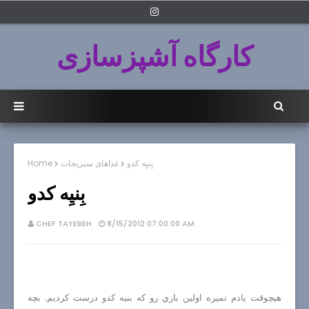
کارگاه آشپزسازی
بِنيِه كدو
غذاهای سبزیجات
Home
بِنيِه كدو
CHEF TAYEBEH
8/15/2012 07:00:00 AM
هيچوقت يادم نميره اولين باري رو كه بنيه كدو درست كرديم. بچه