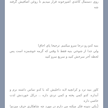
روي دستمال كاغذي آشپزخونه قرار ميديم تا روغن اضافيش گرفته
شه
بنيه كدو رو درجا سرو ميكنيم. ترجيحا پاي اجاق!
ولي جدا از شوخي بنيه فقط تا وقتي كه گرمه خوشمزه است پس
لحظه آخر سرخش كنيد و سريع سرو كنيد
كاور بنيه ترد و كرانچيه لايه داخليش كه با كدو تماس داشته نرم و
آبداره. كدو كمي پخته و كمي تردي داره ... دركل خوردنش لذت
خاصي داره
(يكي ندونه فكر ميكنه من دارم در مورد چه شاهكاري حرف ميزنم!