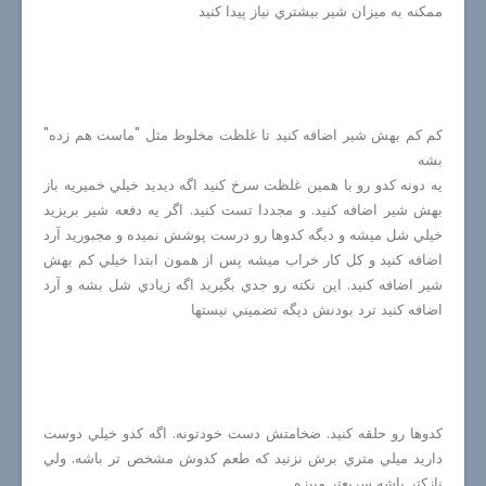
ممكنه به ميزان شير بيشتري نياز پيدا كنيد
كم كم بهش شير اضافه كنيد تا غلظت مخلوط مثل "ماست هم زده"
بشه
يه دونه كدو رو با همين غلظت سرخ كنيد اگه ديديد خيلي خميريه باز
بهش شير اضافه كنيد. و مجددا تست كنيد. اگر يه دفعه شير بريزيد
خيلي شل ميشه و ديگه كدوها رو درست پوشش نميده و مجبوريد آرد
اضافه كنيد و كل كار خراب ميشه پس از همون ابتدا خيلي كم بهش
شير اضافه كنيد. اين نكته رو جدي بگيريد اگه زيادي شل بشه و آرد
اضافه كنيد ترد بودنش ديگه تضميني نيستها
كدوها رو حلقه كنيد. ضخامتش دست خودتونه. اگه كدو خيلي دوست
داريد ميلي متري برش نزنيد كه طعم كدوش مشخص تر باشه. ولي
نازكتر باشه سريعتر ميپزه