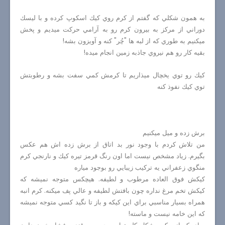
به همون شكلي كه گفتم از كرم روي كيك اسكوپ كرده و با ليسك
دوراني از مركز به بيرون كرم رو به آرامي حركت ميديم و پخش
ميكنيم به طوري كه از لبه ها "چُر" كنه و آويزون بشه!
بقيه كار رو هم نيروي جاذبه زمين انجام ميده!
كيك رو توي يخچال ميذاريم تا كرمش كمي سفت بشه و رطوبتش
توي كيك نفوذ كنه
برش زده و ميل ميكنيم
من تلاش كردم با وجود نور بد اتاق از برش زده اش هم عكس
بگيرم. زياد مشخص نيست اما اون رنگ قرمز تيره كيك و نارنجي كرم
منگوي زعفراني يه تركيب زيبايي رو بوجود مياره
كيكش فوق العاده
مرطوب و لطيفه. هيچكس متوجه نميشه كه
كيكش تخم مرغ نداره چون بافتش لطيفه و عالي پف ميكنه. كرم انبه
همراه بسيار مناسبي براي اين كيكه و باز تا نگيد كسي متوجه نميشه
كه اين خامه نيست و ماسته!