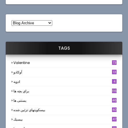
TAGS
Valentine
73
13
آوکادو
4
ادويه
116
براي بچه ها
46
بستنی ها
40
بيسكويتهاي تزئين شده
47
بيسيك