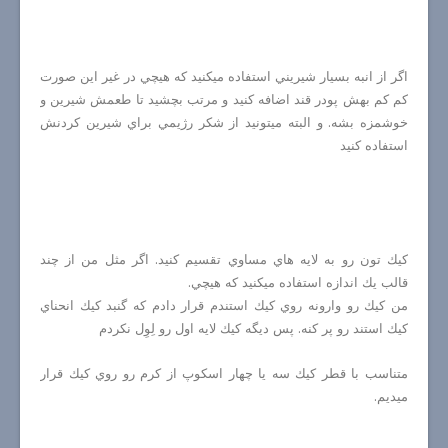
اگر از انبه بسيار شيريني استفاده ميكنيد كه هيچي در غير اين صورت
كم كم بهش پودر قند اضافه كنيد و مرتب بچشيد تا طعمش شيرين و
خوشمزه بشه. و البته ميتونيد از شكر رژيمي براي شيرين كردنش
استفاده كنيد
كيك تون رو به لايه هاي مساوي تقسيم كنيد. اگر مثل من از چند
قالب يك اندازه استفاده ميكنيد كه هيچي.
من كيك رو وارونه روي كيك استندم قرار دادم كه گنبد كيك انحناي
كيك استند رو پر كنه. پس ديگه كيك لايه اول رو لِوِل نكردم
متناسب با قطر كيك سه يا چهار اسكوپ از كرم رو روي كيك قرار
ميديم.