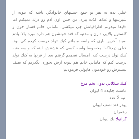
خيلي بده يه نفر تو جمع جشنهاي خانوادگي باشه كه نتونه از
شيرينيها و غذاها لذت ببره. من حس اون آدم رو درك نميكنم اما
دقيقا ميدونم اطرافيانش چي ميكشن. ماماني خانم فشار خون و
كلسترل بالايي دارن و مدتيه كه قند خونشون هم داره ميره بالا. يادم
نمياد آخرين باري كه واسه مامانم كيك تولد درست كردم كي بود.
خيلي دردناكه! مخصوصا واسه كسي كه عشقش اينه كه واسه بقيه
كيك تولد درست كنه. امسال تصميم گرفتم بعد از قرنها يه كيك تولد
درست كنم كه ماماني خانم هم بتونه ازش بخوره. بگذريم كه نصف
بيشترش رو خودمون هاپولي فرموديم!
كيك شكلاتي بدون تخم مرغ
ماست چكيده 4 ليوان
انبه 2 عدد
پودر قند نصف ليوان
زعفران
گرانولا
يك ليوان