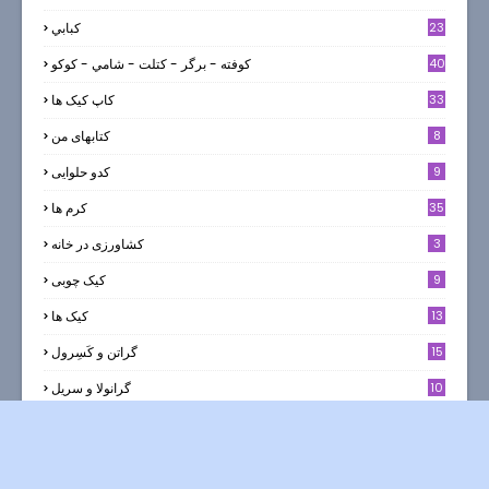
23
كبابي
40
كوفته - برگر - كتلت - شامي - كوكو
33
کاپ کیک ها
8
کتابهای من
9
کدو حلوایی
35
کرم ها
3
کشاورزی در خانه
9
کیک چوبی
13
کیک ها
5
15
گراتن و كَسِرول
10
گرانولا و سريل
51
گوشت قرمز
25
لبنيات