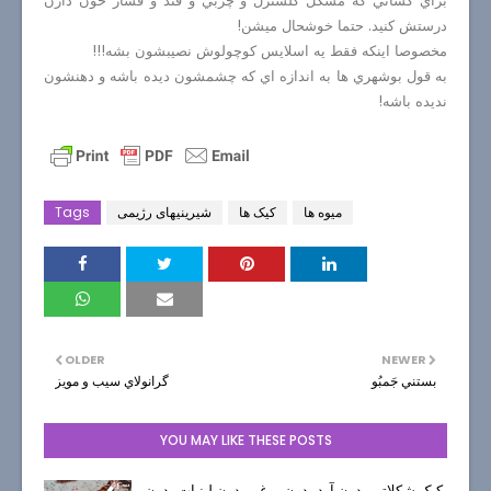
براي كساني كه مشكل كلسترل و چربي و قند و فشار خون دارن
درستش كنيد. حتما خوشحال ميشن!
مخصوصا اينكه فقط يه اسلايس كوچولوش نصيبشون بشه!!!
به قول بوشهري ها به اندازه اي كه چشمشون ديده باشه و دهنشون
نديده باشه!
میوه ها
کیک ها
شیرینیهای رژیمی
Tags
OLDER
NEWER
بستني جَمبُو
گرانولاي سيب و مويز
YOU MAY LIKE THESE POSTS
کیک شکلاتی بدون آرد بدون روغن بدون لبنیات بدون