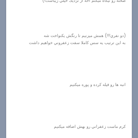
صحنه رو نيگاه ميكنم آخه از نزديك خيلي زيباست!)
(دو نفري!!!) همش ميزنيم تا رنگش يكنواخت شه
به اين ترتيب يه سس كاملا سفت زعفروني خواهيم داشت
انبه ها رو فيله كرده و پوره ميكنيم
كرم ماست زعفراني رو بهش اضافه ميكنيم