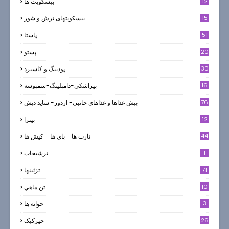
12
بیسکویت ها
0
15
بیسکویتهای ترش و شور
51
پاستا
20
پستو
30
پودینگ و کاسترد
16
پيراشكي-دامپلينگ-سمبوسه
76
پيش غذاها و غذاهاي جانبي- اردور- سايد ديش
12
پیتزا
44
تارت ها - پاي ها - كيش ها
1
ترشيجات
71
تزئینها
10
تن ماهي
3
جوانه ها
26
چیزکیک