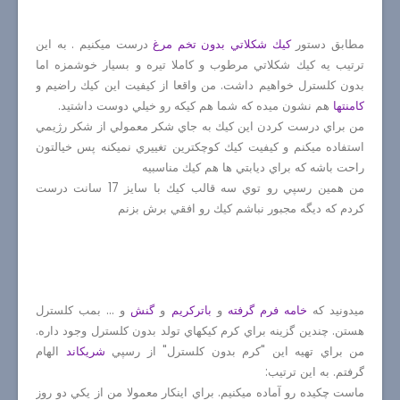
مطابق دستور
كيك شكلاتي بدون تخم مرغ
درست ميكنيم . به اين
ترتيب يه كيك شكلاتي مرطوب و كاملا تيره و بسيار خوشمزه اما
بدون كلسترل خواهيم داشت. من واقعا از كيفيت اين كيك راضيم و
كامنتها
هم نشون ميده كه شما هم كيكه رو خيلي دوست داشتيد.
من براي درست كردن اين كيك به جاي شكر معمولي از شكر رژيمي
استفاده ميكنم و كيفيت كيك كوچكترين تغييري نميكنه پس خيالتون
راحت باشه كه براي ديابتي ها هم كيك مناسبيه
من همين رسپي رو توي سه قالب كيك با سايز 17 سانت درست
كردم كه ديگه مجبور نباشم كيك رو افقي برش بزنم
ميدونيد كه
خامه فرم گرفته
و
باتركريم
و
گنش
و ... بمب كلسترل
هستن. چندين گزينه براي كرم كيكهاي تولد بدون كلسترل وجود داره.
من براي تهيه اين "كرم بدون كلسترل" از رسپي
شريكاند
الهام
گرفتم. به اين ترتيب:
ماست چكيده رو آماده ميكنيم. براي اينكار معمولا من از يكي دو روز