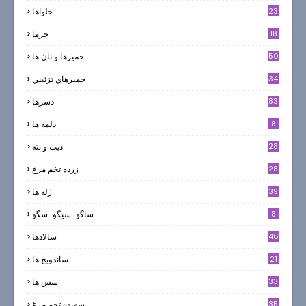
23
حلواها
18
خرما
50
خميرها و نان ها
34
خميرهاي تزئيني
83
دسرها
8
دلمه ها
28
ديپ و پته
28
زرده تخم مرغ
39
ژله ها
8
ساگو-سیگو-سگو
46
سالادها
21
ساندویچ ها
33
سس ها
35
سفيده تخم مرغ