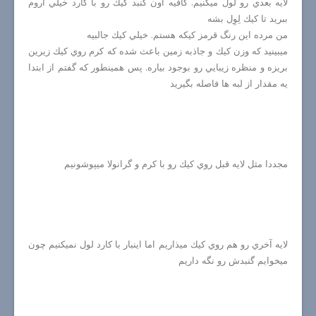
لايه بعدي رو لول ميكنيم. كافيه اون گنبد كيك رو با كارد خيلي آروم
ببريد تا كيك لِوِل بشه
من مرده اين رنگ قرمز كيكه هستم. خيلي كيك جالبيه
ميبينيد كه وزن كيك و جاذبه زمين باعث شده كه كرم روي كيك زيرين
بريزه و منظره زيبايي رو بوجود بياره. پس همينطور كه گفتم از ابتدا
يه مقدار از لبه ها فاصله بگيريد
مجددا مثل لايه قبل روي كيك رو با كرم و گرانولا ميپوشونيم
لايه آخري رو هم روي كيك ميذاريم اما اينبار با كارد لول نميكنيم چون
ميخوايم گنبدش رو نگه داريم