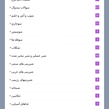
60
سوالات متدوال
16
سوپ و آش و حليم
30
سوخاري
5
سوسيس
3
سوفله ها
12
شکلات
7
48
شير عسلي و شير تبخير شده
11
شیرینی های سنتی
20
شیرینی های عربی
8
شیرینیهای رژیمی
18
صبحانه
5
عکاسی
9
غذاهای آسیایی