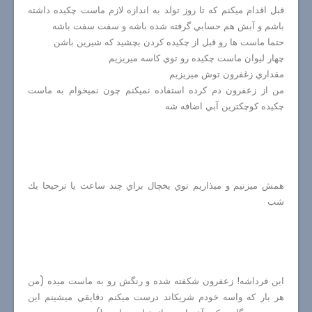
قبل اقدام ميكنم كه تا روز تولد به اندازه لازم ماست چكيده داشته
باشم و آبش هم حسابي گرفته شده باشه و سفت سفت باشه
حتما ماست ها رو قبل از چكيده كردن بچشيد كه شيرين باشن
چهار ليوان ماست چكيده رو توي كاسه ميريزيم
مقداري زغفرون توش ميريزيم
من از زعفرون دم كرده استفاده نميكنم چون نميخوام به ماست
چكيده كوچكترين آبي اضافه شه
همش ميزنيم و ميذاريم توي يخچال براي چند ساعت يا ترجيحا يك
شب
اين فرداشه! زعفرون شكفته شده و رنگش رو به ماست ميده (من
هر بار كه واسه خودم شريكاند درست ميكنم دقايقي ميشينم اين