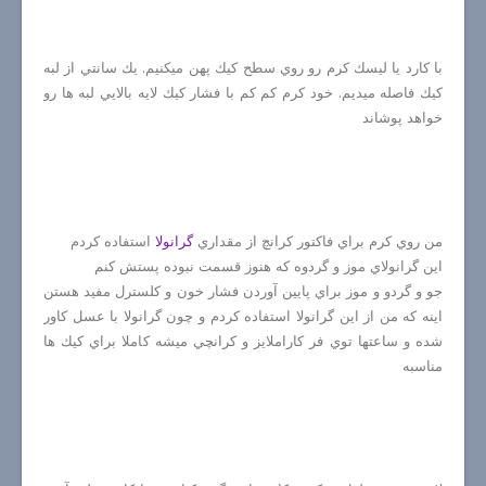
با كارد يا ليسك كرم رو روي سطح كيك پهن ميكنيم. يك سانتي از لبه
كيك فاصله ميديم. خود كرم كم كم با فشار كيك لايه بالايي لبه ها رو
خواهد پوشاند
من روي كرم براي فاكتور كرانچ از مقداري
گرانولا
استفاده كردم
اين گرانولاي موز و گردوه كه هنوز قسمت نبوده پستش كنم
جو و گردو و موز براي پايين آوردن فشار خون و كلسترل مفيد هستن
اينه كه من از اين گرانولا استفاده كردم و چون گرانولا با عسل كاور
شده و ساعتها توي فر كاراملايز و كرانچي ميشه كاملا براي كيك ها
مناسبه