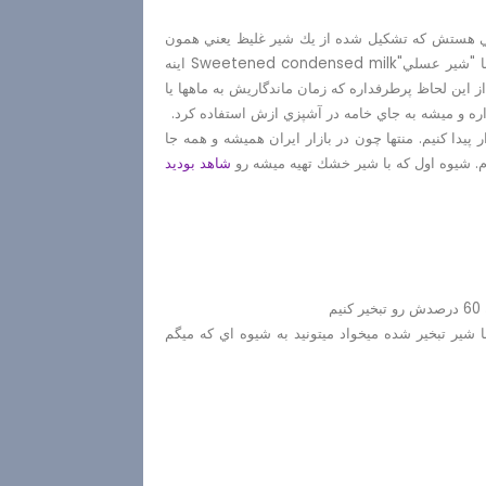
 هستش كه تشكيل شده از يك شير غليظ يعني همون
Sweetened condensed milk
اينه
 اين لحاظ پرطرفداره كه زمان ماندگاريش به ماهها يا
اره و ميشه به جاي خامه در آشپزي ازش استفاده كرد.
 پيدا كنيم. منتها چون در بازار ايران هميشه و همه جا
م. شيوه اول كه با شير خشك تهيه ميشه رو
شاهد بوديد
م
 شير تبخير شده ميخواد ميتونيد به شيوه اي كه ميگم