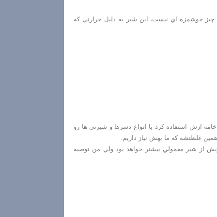
چيز خوشمزه اي نيست. اين شير به دليل حرارتي كه
امه ازش استفاده كرد يا انواع دسرها و شيرني ها رو
همين غلظتشه كه ما بهش نياز داريم.
ريش از شير معمولي بيشتر خواهد بود ولي من توصيه