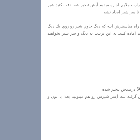
رارت ملايم اجازه ميديم آبش تبخير شه. دقت كنيد شير
 تا سر شير ايجاد نشه
د راه مناسبترش اينه كه ديگ حاوي شير رو روي يك ديگ
آماده كنيد. به اين ترتيب ته ديگ و سر شير نخواهيد
گرفته شه (سر شيرش رو هم ميتونيد بعدا با نون و