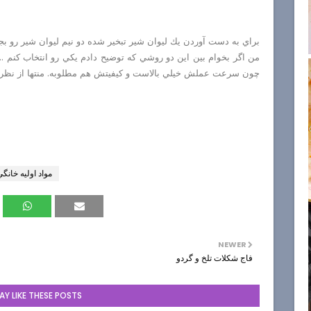
براي به دست آوردن يك ليوان شير تبخير شده دو نيم ليوان شير رو بجو
من اگر بخوام بين اين دو روشي كه توضيح دادم يكي رو انتخاب كنم ...
چون سرعت عملش خيلي بالاست و كيفيتش هم مطلوبه. منتها از نظر ق
مواد اوليه خانگ
NEWER
فاج شكلات تلخ و گردو
Y LIKE THESE POSTS