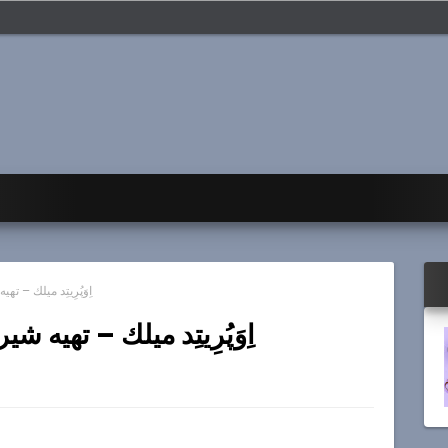
اِوَپُرِيتِد ميلك – 
اِوَپُرِيتِد ميلك – تهيه 