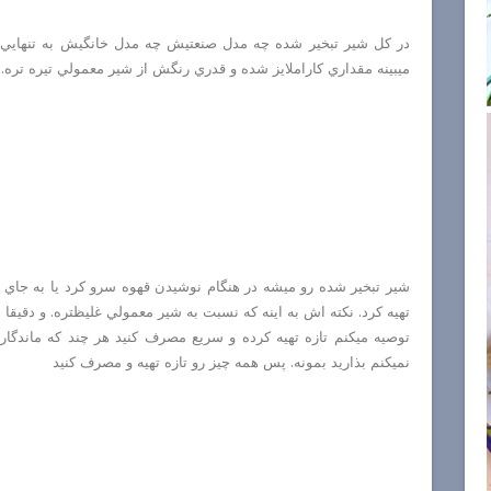
در كل شير تبخير شده چه مدل صنعتيش چه مدل خانگيش به تنهايي 
ميبينه مقداري كاراملايز شده و قدري رنگش از شير معمولي تيره تره.
شير تبخير شده رو ميشه در هنگام نوشيدن قهوه سرو كرد يا به جاي خ
تهيه كرد. نكته اش به اينه كه نسبت به شير معمولي غليظتره. و دقيقا 
توصيه ميكنم تازه تهيه كرده و سريع مصرف كنيد هر چند كه ماندگا
نميكنم بذاريد بمونه. پس همه چيز رو تازه تهيه و مصرف كنيد