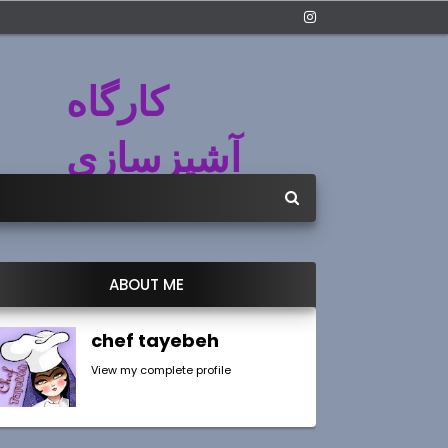
کارگاه
آشپزسازی
ABOUT ME
chef tayebeh
View my complete profile