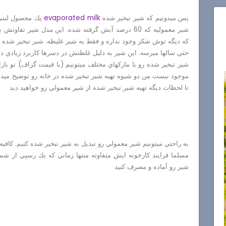
پس ميدونيم كه شير تبخير شده
evaporated milk
يك محصول لبني
شير معموليه كه 60 درصد آبش گرفته شده. اين مدل شير تفاوتش با "شير عسلي"
كه ديگه توش شكر وجود نداره و فقط يه شير غليظه. شير تبخير شده از
حتي سالها ميرسه. اين شير به دليل غلظتش در دسرها كاربرد زيادي د
شير تبخير شده رو با ماركهاي مختلف ميتونيم (با قيمت گزاف) تو بازار
موجود نيست من دو شيوه تهيه شير تبخير شده در خانه رو توضيح ميد
تا لحظات ديگه تهيه شير تبخير شده از شير معمولي رو خواهيد ديد
به راحتي ميتونيم شير معمولي رو تبديل به شير تبخير شده كنيم. كافيه 60 درصدش رو تبخير كني
مسلما فرايند كارخونه ايش متفاوته منتها زماني كه يك رسپي از شما
شير رو آماده و مصرف كنيد