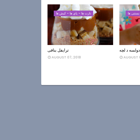
بستنی ها
تارت ها - پاي ها - كيش ها
ولسه د لچه
ترایفل بنافی
AUGUST 07, 2018
AUGUST 0