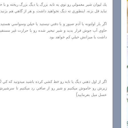
يك ليوان شير معمولي رو توي يه تابه بزرگ يا ديگ بزرگ ريخته و با ح
نبايد قل بزنه. اينطوري ته ديگ نخواهيد داشت. و هر از گاهي هم بزنيد
اگر بار اولتونه يا آدم صبور و با دقتي نيستيد يا خيلي وسواسي هستي
حاوي آب جوش قرار بديد و شير تبخير شده رو با حرارت غير مستقيم 
داشت يا ميزانش خيلي كم خواهد بود
اگر از اول ذهني ديگ يا تابه رو خط كشي كرده باشيد ميدونيد كه كي 60 درصدش تبخير شده
زيرش رو خاموش ميكنيم و شير رو از صافي رد ميكنيم تا سرشيرش 
عسل ميل بفرماييد)