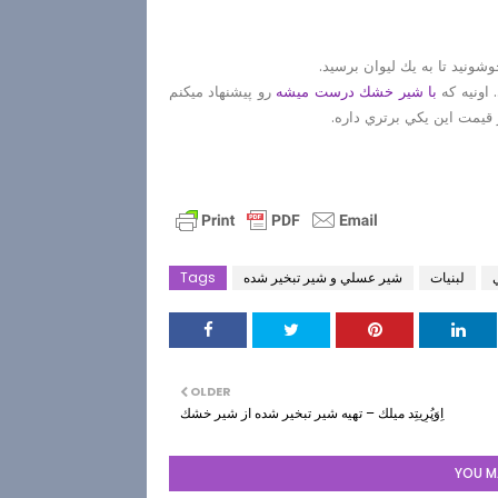
شونيد تا به يك ليوان برسيد.
 اونيه كه
با شير خشك درست ميشه
رو پيشنهاد ميكنم
يمت اين يكي برتري داره.
ي
لبنيات
شير عسلي و شير تبخير شده
Tags
OLDER
اِوَپُرِيتِد ميلك – تهيه شير تبخير شده از شير خشك
YOU MA