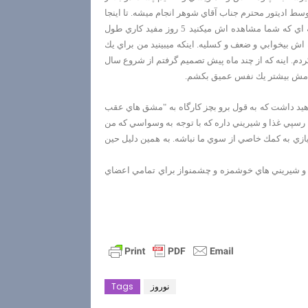
وسط اديتور محترم جناب آقاي شوهر انجام ميشه. تا اينجا
شد 5 روز. يعني از لحظه اي كه عكسها از دوربين خارج ميشن تا لحظه اي كه شما مشاهده اش ميكنيد 5 روز مفيد كاري طول
 اش بيخوابي و ضعف و كسليه. اينكه ميبينيد من براي يك
دم. اينه كه از چند ماه پيش تصميم گرفتم از شروع سال
 آرامش بيشتر يك نفس عميق بكشم.
د داشت كه به قول برو بچز كارگاه به "مشق هاي عقب
 رسپي غذا و شيريني داره كه با توجه به وسواسي كه من
ازي به كمك خاصي از سوي ما نباشه. به همين دليل حين
گ و شيريني هاي خوشمزه و چشمنواز براي تمامي اعضاي
نوروز
Tags