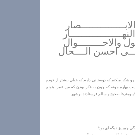
بــــــــــــــــصار
نهـــــــــــــــــــار
ـول والاحـــــــــوال
الـــی احسن الــــحال
و شكر ميكنم كه دوستاني دارم كه خيلي بيشتر از خودم
 بهاره جونه كه چون به فكر بودن كه من عمرا بتونم
يلومترها صحيح و سالم فرستادند بوشهر.
 چيييييز ديگه اي بود!
هديه". "ايييييييييييين مهديه"