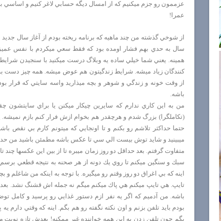
عزممون رو جزم ميكنيم كه از امسال ديگه حسابي لاغر كنيم و اساسي ب
عمرا!
از شوخي گذشته من چند ماهيه كه برنامه ريخته بودم از آغاز سال جديد به
سال به حدي بهم فشار اومده بود كه فقط سعي ميكردم با نفس عميق
همينه. يعني شما خيلي ساده يه وبلاگ درست ميكنيد با سنجيدن شرايط ز
كنندگان زياد ميشه. شرايط زندگيتون هم عوض ميشه. همه چيز دست به د
از وقت خونه و زندگي و شوهر و بچه ميذاريد واسه سايتي كه قرار ب
باشه.
من به اين كاري ندارم كه سايرين چيكار ميكنن يا براي سايتشون 
(تكاملگرا) بزرگ شدم و هرچقدر هم بخوام ازش فرار كنم بازم نميشه. 
حتما حداكثر تلاشم رو بكنم و تا اونجايي كه ميتونم كارم بي نقص ب
ميبينيد و شايد توش بيست الي سي تا عكس باشه مطمئن باشيد من حدود
متفاوت گرفتم. بعد حداقل دو روز زمان ميبره تا از بين اين عكسها چند ت
سبك و سنگين ميكنم تا روي يك دونه از هر صحنه به نتيجه قطعي برسم.
اينه كه بي اغراق دو روز وقتم رو ميگيره. با توجه به اينكه من شاغلم و
تايپ. هي تايپ ميكنم هي پاك ميكنم ميگم نه جمله اش قشنگ نشد. بعد س
باشه. من آدميم كه اگر يه نفر ازم دستور غذايي رو پرسيد و كامل توضي
بودم بايد تلفن بزنم و اون نكته نگفته رو هم بگم. اينه كه وقتي دارم يه 
بگم چون تلفن زدن به اين همه خواننده غير ممكنه! بعدش تازه نوبت 