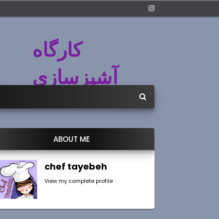
کارگاه
آشپزسازی
ABOUT ME
chef tayebeh
View my complete profile