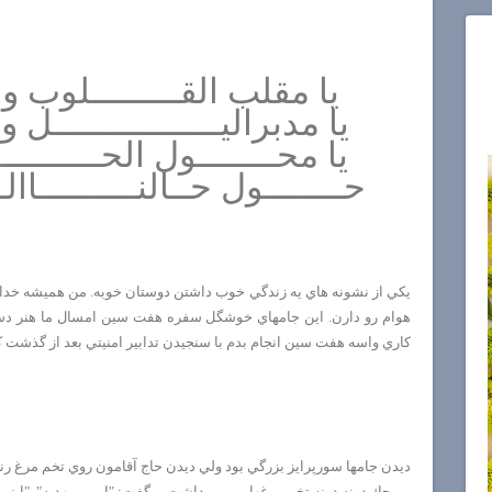
یا مقلب القـــــــــلوب والا
یا مدبرالیـــــــــــــــــل وال
یا محــــــــول الحـــــــــ
حــــــــول حــالنــــــــــا
يكي از نشونه هاي يه زندگي خوب داشتن دوستان خوبه. من هميشه خدا ر
هوام رو دارن. اين جامهاي خوشگل سفره هفت سين امسال ما هنر دست
كاري واسه هفت سين انجام بدم با سنجيدن تدابير امنيتي بعد از گذشت ك
ديدن جامها سورپرايز بزرگي بود ولي ديدن حاج آقامون روي تخم مرغ رنگي
وروجك دونه دونه تخم مرغها رو برميداشت ميگفت: "اين ...مهديه". "اينم ...م