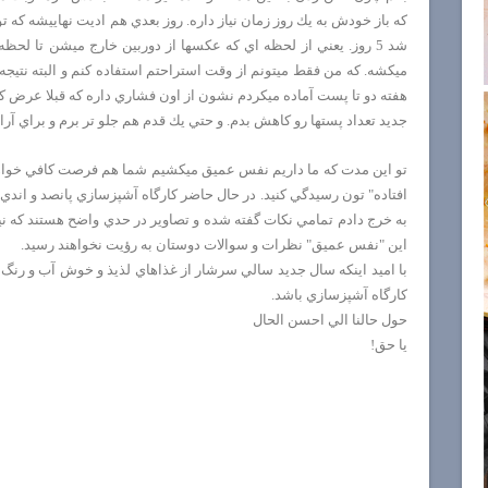
كه باز خودش به يك روز زمان نياز داره. روز بعدي هم اديت نهاييشه كه ت
ميكشه. كه من فقط ميتونم از وقت استراحتم استفاده كنم و البته نتيجه
هفته دو تا پست آماده ميكردم نشون از اون فشاري داره كه قبلا عرض كر
جديد تعداد پستها رو كاهش بدم. و حتي يك قدم هم جلو تر برم و براي
تو اين مدت كه ما داريم نفس عميق ميكشيم شما هم فرصت كافي خواهي
افتاده" تون رسيدگي كنيد. در حال حاضر كارگاه آشپزسازي پانصد و اندي
به خرج دادم تمامي نكات گفته شده و تصاوير در حدي واضح هستند كه ني
اين "نفس عميق" نظرات و سوالات دوستان به رؤيت نخواهند رسيد.
با اميد اينكه سال جديد سالي سرشار از غذاهاي لذيذ و خوش آب و رن
كارگاه آشپزسازي باشد.
حول حالنا الي احسن الحال
يا حق!