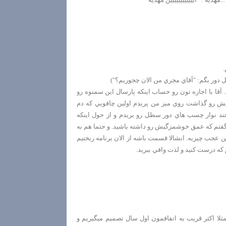
.
ل دور بگم: "آقاي مجري من الان چجوريم؟")
. آقا با اجازه تون رو حساب اينكه پارسال اين سمنوه رو
 رو گذاشت روي ميز من پريدم اولين چاقويي كه دم
 تند نوار چسب هاي دور سطل رو بريدم و از حول اينكه
گفتم كه عمق خوشمزگيش رو داشته باشيد. و حتما هم به
ين عجب چيزيه. انشالا قسمت باشه از الان برنامه ريختيم
ه درست كنيد و لذت وافي ببريد.
ثلا اكثر قريب به اتفاقمون اول سال تصميم ميگيريم و