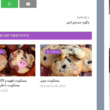
NEWER
چگونه جستجو کنیم
Y LIKE THESE POSTS
بیسکویت ها
بیس
بیسکویت مویز
بیسکویت قهوه و کاکائ
بیسکویت با طر
MARCH 06, 2021
, 2021