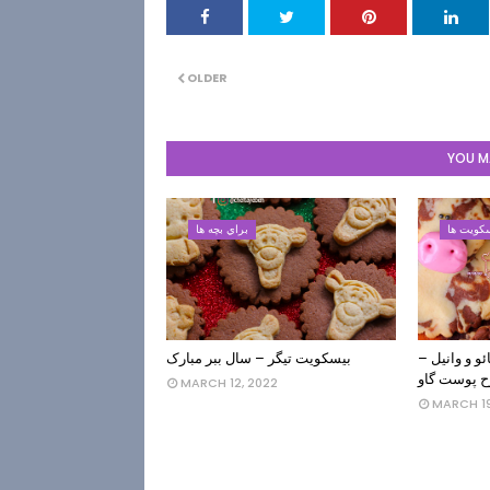
OLDER
YOU MA
کویت ها
براي بچه ها
و و وانیل –
بیسکویت تیگر – سال ببر مبارک
ح پوست گاو
MARCH 12, 2022
MARCH 19