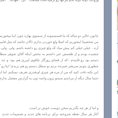
جاتون خالي دو ساله كه ما قسمتمونه از سمنوي بهاره جون اينا ميخوريم
من شخصيتا اينجوريم كه اصلا ولع خوردن ندارم. (الان جاشه كه مثل فامي
آره... خيلي خيلي كم پيش مياد كه ولع چيزي رو داشته باشم. ولي...ولي..
چشيده بودم و از طعمش خبر داشتم به محض اينكه آقاي شوهر سطلش
دستم بود رو قاپيدم –كه از قضاي روزگار چاقوي ليزري هم بود- و تند
چطوري بتونم سريعتر شيرجه بزنم تو سطل دستم رو هم بريدم! اينا رو 
اين نكته دقت كنيد كه من از مزه هر چيزي اونقدري تعريف نميكنم. اما ا
حتما سال ديگه از مراسم سمنو پزون واسه تون يه گزارش مفصل بذارم ك
و اما از هر چه بگذريم سخن دوست خوش تر است.
آغاز هر سال نقطه شروعيه براي برنامه هاي جديد و تصميمات جديد. م