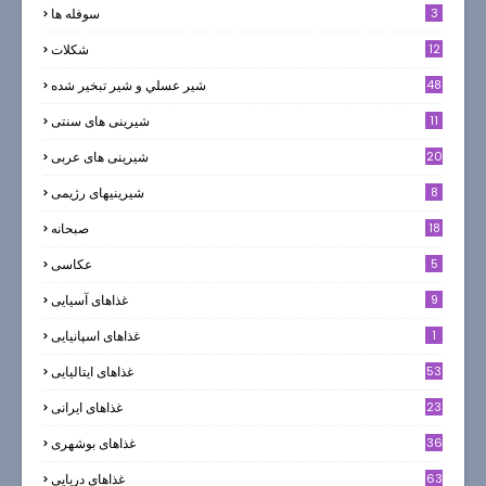
3
سوفله ها
12
شکلات
7
48
شير عسلي و شير تبخير شده
11
شیرینی های سنتی
20
شیرینی های عربی
8
شیرینیهای رژیمی
18
صبحانه
5
عکاسی
9
غذاهای آسیایی
1
غذاهای اسپانیایی
53
غذاهای ایتالیایی
23
غذاهای ایرانی
36
غذاهای بوشهری
63
غذاهای دریایی