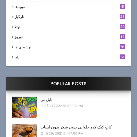
111
میوه ها
28
نارگيل
20
نوتلا
14
نوروز
6
76
نوشیدنی ها
61
یلدا
POPULAR POSTS
بابل تی
9/17/2022 10:00:00 PM
کاپ کیک کدو حلوایی بدون شکر بدون لبنیات
11/26/2021 01:47:00 PM