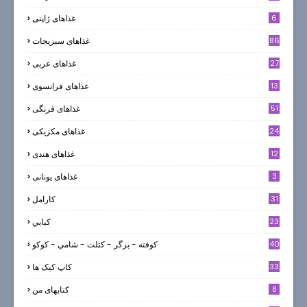
6
غذاهای ژاپنی
86
غذاهای سبزیجات
27
غذاهای عربی
13
غذاهای فرانسوی
51
غذاهای فرنگی
24
غذاهای مکزیکی
12
غذاهای هندی
3
غذاهای یونانی
31
كارامل
23
كبابي
40
كوفته - برگر - كتلت - شامي - كوكو
33
کاپ کیک ها
8
کتابهای من