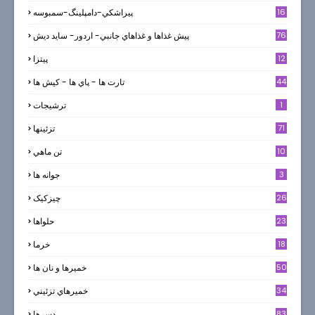
16
پيراشكي-دامپلينگ-سمبوسه
76
پيش غذاها و غذاهاي جانبي- اردور- سايد ديش
12
پیتزا
44
تارت ها - پاي ها - كيش ها
1
ترشيجات
71
تزئینها
10
تن ماهي
3
جوانه ها
26
چیزکیک
23
حلواها
18
خرما
50
خميرها و نان ها
34
خميرهاي تزئيني
83
دسرها