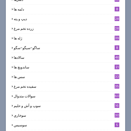
8
دلمه ها
28
ديپ و پته
28
زرده تخم مرغ
39
ژله ها
8
ساگو-سیگو-سگو
46
سالادها
21
ساندویچ ها
33
سس ها
35
سفيده تخم مرغ
60
سوالات متدوال
16
سوپ و آش و حليم
30
سوخاري
5
سوسيس