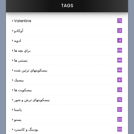
TAGS
Valentine
73
13
آوکادو
4
ادويه
116
براي بچه ها
46
بستنی ها
40
بيسكويتهاي تزئين شده
47
بيسيك
12
بیسکویت ها
0
15
بیسکویتهای ترش و شور
51
پاستا
20
پستو
30
پودینگ و کاسترد