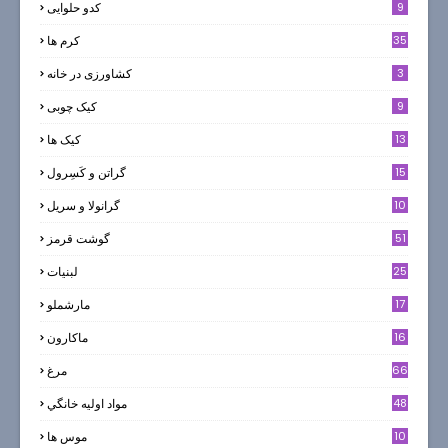
9
کدو حلوایی
35
کرم ها
3
کشاورزی در خانه
9
کیک چوبی
13
کیک ها
5
15
گراتن و كَسِرول
10
گرانولا و سريل
51
گوشت قرمز
25
لبنيات
17
مارشملو
16
ماکارون
66
مرغ
48
مواد اوليه خانگي
10
موس ها