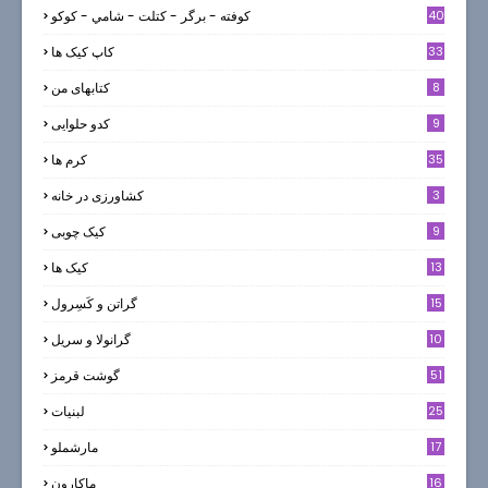
40
كوفته - برگر - كتلت - شامي - كوكو
33
کاپ کیک ها
8
کتابهای من
9
کدو حلوایی
35
کرم ها
3
کشاورزی در خانه
9
کیک چوبی
13
کیک ها
5
15
گراتن و كَسِرول
10
گرانولا و سريل
51
گوشت قرمز
25
لبنيات
17
مارشملو
16
ماکارون