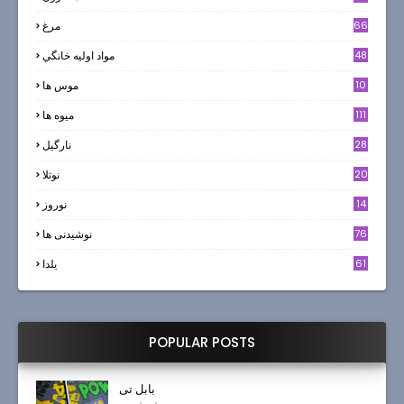
66
مرغ
48
مواد اوليه خانگي
10
موس ها
111
میوه ها
28
نارگيل
20
نوتلا
14
نوروز
6
76
نوشیدنی ها
61
یلدا
POPULAR POSTS
بابل تی