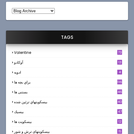
TAGS
Valentine
73
13
آوکادو
4
ادويه
116
براي بچه ها
46
بستنی ها
40
بيسكويتهاي تزئين شده
47
بيسيك
12
بیسکویت ها
0
15
بیسکویتهای ترش و شور