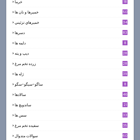
18
خرما
50
خميرها و نان ها
34
خميرهاي تزئيني
83
دسرها
8
دلمه ها
28
ديپ و پته
28
زرده تخم مرغ
39
ژله ها
8
ساگو-سیگو-سگو
46
سالادها
21
ساندویچ ها
33
سس ها
35
سفيده تخم مرغ
60
سوالات متدوال