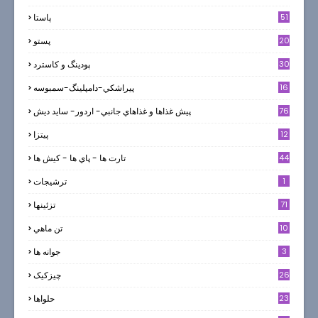
51
پاستا
20
پستو
30
پودینگ و کاسترد
16
پيراشكي-دامپلينگ-سمبوسه
76
پيش غذاها و غذاهاي جانبي- اردور- سايد ديش
12
پیتزا
44
تارت ها - پاي ها - كيش ها
1
ترشيجات
71
تزئینها
10
تن ماهي
3
جوانه ها
26
چیزکیک
23
حلواها