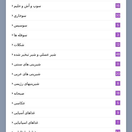
16
سوپ و آش و حليم
30
سوخاري
5
سوسيس
3
سوفله ها
12
شکلات
7
48
شير عسلي و شير تبخير شده
11
شیرینی های سنتی
20
شیرینی های عربی
8
شیرینیهای رژیمی
18
صبحانه
5
عکاسی
9
غذاهای آسیایی
1
غذاهای اسپانیایی