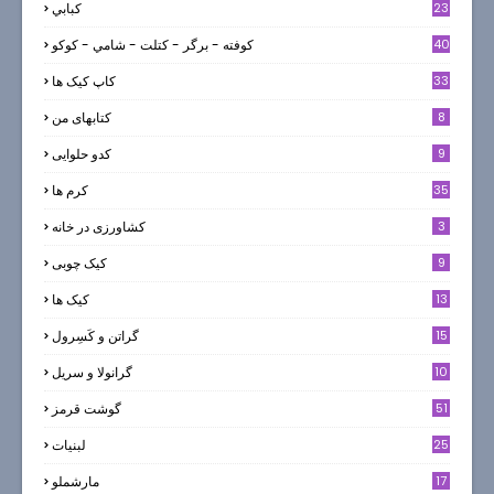
23
كبابي
40
كوفته - برگر - كتلت - شامي - كوكو
33
کاپ کیک ها
8
کتابهای من
9
کدو حلوایی
35
کرم ها
3
کشاورزی در خانه
9
کیک چوبی
13
کیک ها
5
15
گراتن و كَسِرول
10
گرانولا و سريل
51
گوشت قرمز
25
لبنيات
17
مارشملو