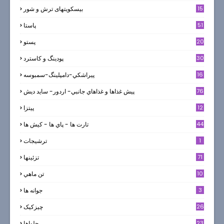
0
15
بیسکویتهای ترش و شور
51
پاستا
20
پستو
30
پودینگ و کاسترد
16
پيراشكي-دامپلينگ-سمبوسه
76
پيش غذاها و غذاهاي جانبي- اردور- سايد ديش
12
پیتزا
44
تارت ها - پاي ها - كيش ها
1
ترشيجات
71
تزئینها
10
تن ماهي
3
جوانه ها
26
چیزکیک
23
حلواها