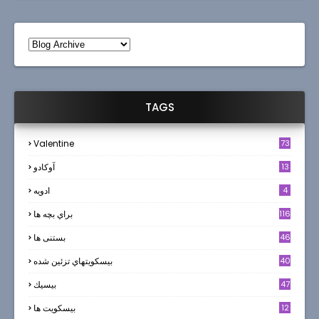
TAGS
Valentine
73
13
آوکادو
4
ادويه
116
براي بچه ها
46
بستنی ها
40
بيسكويتهاي تزئين شده
47
بيسيك
12
بیسکویت ها