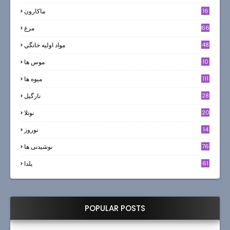
16
ماکارون
66
مرغ
48
مواد اوليه خانگي
10
موس ها
111
میوه ها
28
نارگيل
20
نوتلا
14
نوروز
6
76
نوشیدنی ها
61
یلدا
POPULAR POSTS