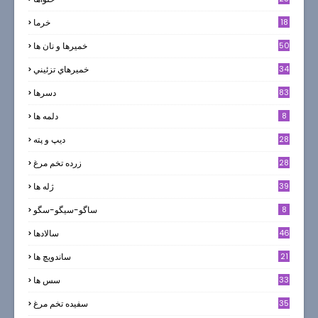
18
خرما
50
خميرها و نان ها
34
خميرهاي تزئيني
83
دسرها
8
دلمه ها
28
ديپ و پته
28
زرده تخم مرغ
39
ژله ها
8
ساگو-سیگو-سگو
46
سالادها
21
ساندویچ ها
33
سس ها
35
سفيده تخم مرغ