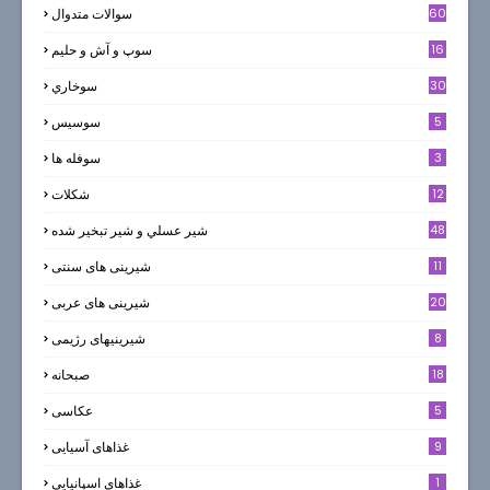
60
سوالات متدوال
16
سوپ و آش و حليم
30
سوخاري
5
سوسيس
3
سوفله ها
12
شکلات
7
48
شير عسلي و شير تبخير شده
11
شیرینی های سنتی
20
شیرینی های عربی
8
شیرینیهای رژیمی
18
صبحانه
5
عکاسی
9
غذاهای آسیایی
1
غذاهای اسپانیایی