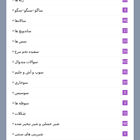
8
ساگو-سیگو-سگو
46
سالادها
21
ساندویچ ها
33
سس ها
35
سفيده تخم مرغ
60
سوالات متدوال
16
سوپ و آش و حليم
30
سوخاري
5
سوسيس
3
سوفله ها
12
شکلات
7
48
شير عسلي و شير تبخير شده
11
شیرینی های سنتی