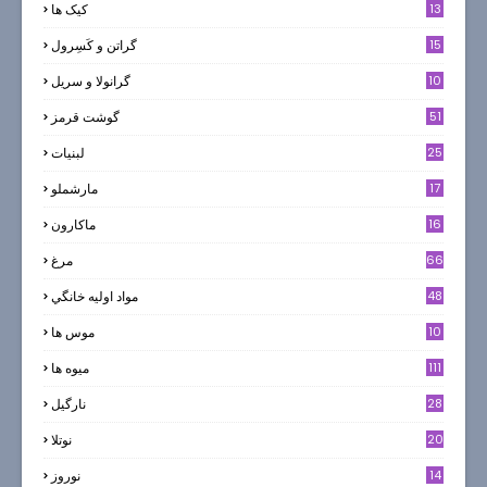
13
کیک ها
5
15
گراتن و كَسِرول
10
گرانولا و سريل
51
گوشت قرمز
25
لبنيات
17
مارشملو
16
ماکارون
66
مرغ
48
مواد اوليه خانگي
10
موس ها
111
میوه ها
28
نارگيل
20
نوتلا
14
نوروز