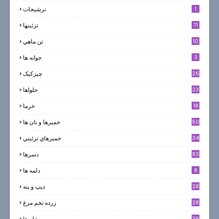
1
ترشيجات
71
تزئینها
10
تن ماهي
3
جوانه ها
26
چیزکیک
23
حلواها
18
خرما
50
خميرها و نان ها
34
خميرهاي تزئيني
83
دسرها
8
دلمه ها
28
ديپ و پته
28
زرده تخم مرغ
39
ژله ها