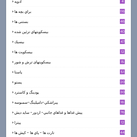
4
ادويه
116
براي بچه ها
46
بستنی ها
40
بيسكويتهاي تزئين شده
47
بيسيك
12
بیسکویت ها
0
15
بیسکویتهای ترش و شور
51
پاستا
20
پستو
30
پودینگ و کاسترد
16
پيراشكي-دامپلينگ-سمبوسه
76
پيش غذاها و غذاهاي جانبي- اردور- سايد ديش
12
پیتزا
44
تارت ها - پاي ها - كيش ها