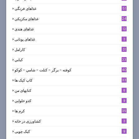
51
غذاهای فرنگی
24
غذاهای مکزیکی
12
غذاهای هندی
3
غذاهای یونانی
31
كارامل
23
كبابي
40
كوفته - برگر - كتلت - شامي - كوكو
33
کاپ کیک ها
8
کتابهای من
9
کدو حلوایی
35
کرم ها
3
کشاورزی در خانه
9
کیک چوبی