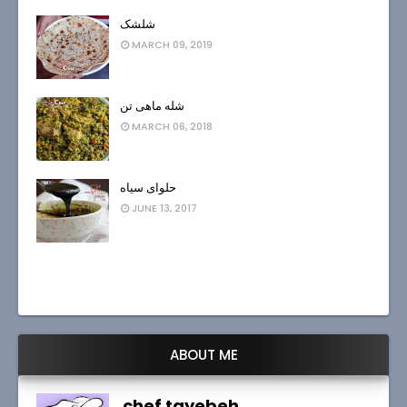
شلشک
MARCH 09, 2019
شله ماهی تن
MARCH 06, 2018
حلوای سیاه
JUNE 13, 2017
ABOUT ME
chef tayebeh