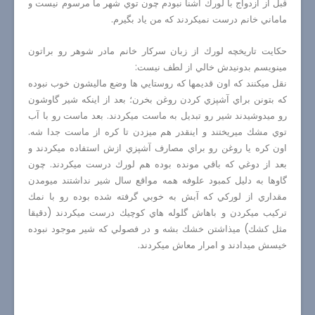
قبل از ازدواج با لورك آشنا نبودم چون توي شهر ما مرسوم نيست و
ماماني خانم درست نميكردند كه من ياد بگيرم.
حكايت تاريخچه لورك از زبان سركار خانم مادر شوهر رو براتون
مينويسم بدونيدش خالي از لطف نيست:
نقل ميكنند كه اون قديمها كه روستايي ها وضع ماليشون خوب نبوده
كه بتونن براي آشپزي كردن روغن بخرن؛ بعد از اينكه شير گاوشون
رو ميدوشيدند شير رو تبديل به ماست ميكردند. بعد ماست رو با آب
توي مشك ميريختند و اينقدر هم ميزدن تا كره از ماست جدا شه.
اون كره يا روغن رو براي مصارف آشپزي ازش استفاده ميكردند و
بعد از دوغي كه باقي مونده بوده هم لورك درست ميكردند. چون
گاوها به دليل كمبود علوفه همه مواقع سال شير نداشتند ميومدن
مقداري از لوركي كه آبش به خوبي گرفته شده بوده رو با نمك
تركيب ميكردن و باهاش گلوله هاي كوچيك درست ميكردند (دقيقا
مثل كشك) ميذاشتن خشك بشه و در فصولي كه شير موجود نبوده
خيسش ميدادند و امرار معاش ميكردند.