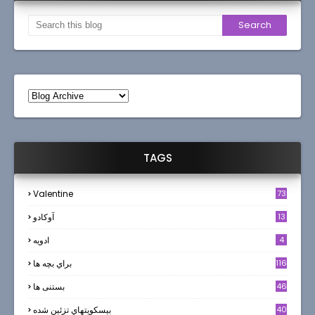
TAGS
Valentine
73
13
آوکادو
4
ادويه
116
براي بچه ها
46
بستنی ها
40
بيسكويتهاي تزئين شده