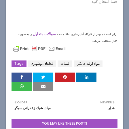
حتما امتحان كنيد.
سوالات متداول
براي استفاده بهتر از كارگاه آشپزسازي لطفا مبحث
را به صورت
كامل مطالعه بفرماييد
مواد اوليه خانگي
لبنيات
غذاهای بوشهری
Tags
OLDER
NEWER
مَدلِن
ميلك شيك زعفراني سيگو
YOU MAY LIKE THESE POSTS