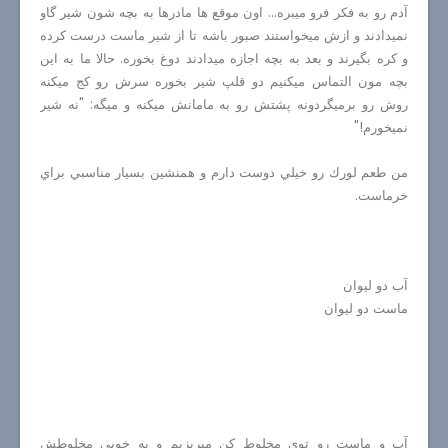
آدم رو به فكر فرو ميبره... اون موقع ها مادرها به بچه شون شير گاو
نميدادند و ازش ميخواستند صبور باشه تا از شير ماست درست كرده
و كره بگيرند و بعد به بچه اجازه ميدادند دوغ بخوره. حالا ما به اين
بچه مون التماس ميكنيم دو قلپ شير بخوره سرش رو كج ميكنه
روش رو برميگردونه پشتش رو به مامانش ميكنه و ميگه: "نه شير
نميخورم!"
من طعم لورك رو خيلي دوست دارم و همنشين بسيار مناسبي براي
خرماست.
آب دو ليوان
ماست دو ليوان
آب و ماست رو توي مخلوط كن ميريزيم و به خوبي مخلوطش