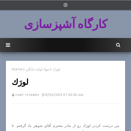
کارگاه آشپزسازی
لورَك
مواد اوليه خانگي
Home
لورَك
CHEF TAYEBEH
8/03/2013 07:00:00 AM
من درست كردن لورَك رو از مادر محترم آقاي شوهر ياد گرفتم. تا