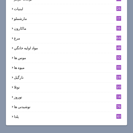
25
لبنيات
17
مارشملو
16
ماکارون
66
مرغ
48
مواد اوليه خانگي
10
موس ها
111
میوه ها
28
نارگيل
20
نوتلا
14
نوروز
6
76
نوشیدنی ها
61
یلدا