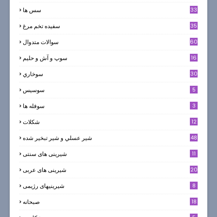
33
سس ها
35
سفيده تخم مرغ
60
سوالات متدوال
16
سوپ و آش و حليم
30
سوخاري
5
سوسيس
3
سوفله ها
12
شکلات
7
48
شير عسلي و شير تبخير شده
11
شیرینی های سنتی
20
شیرینی های عربی
8
شیرینیهای رژیمی
18
صبحانه