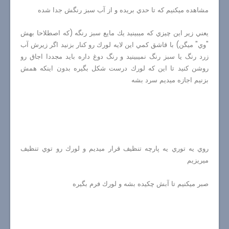
مشاهده ميكنيم كه تا حدي بريده و از آب سبز رنگش جدا شده
يعني زير اين چيزي كه ميبينيد يك مايع سبز رنگه (كه اصطلاحا بهش
"وي" ميگن) با قاشق كمي اين لايه لورك رو كنار بزنيد اگر زيرش آب
زرد رنگ يا سبز رنگ نميبينيد و رنگ دوغ داره بايد مجددا اجاق رو
روشن كنيد تا اين كه لورك درست شكل بگيره بدون اينكه همش
بزنيم اجازه ميديم سرد بشه
روي يه توري يه پارچه تنظيف قرار ميديم و لورك رو توي تنظيف
ميريزيم
صبر ميكنيم تا آبش چكيده بشه و لورك فرم بگيره