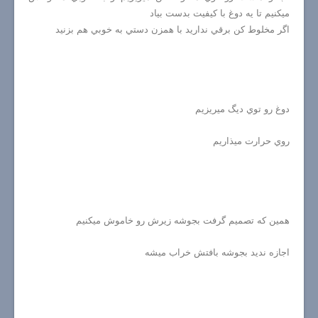
ميكنيم تا يه دوغ با كيفيت بدست بياد
اگر مخلوط كن برقي نداريد با همزن دستي به خوبي هم بزنيد
دوغ رو توي ديگ ميريزيم
روي حرارت ميذاريم
همين كه تصميم گرفت بجوشه زيرش رو خاموش ميكنيم
اجازه نديد بجوشه بافتش خراب ميشه