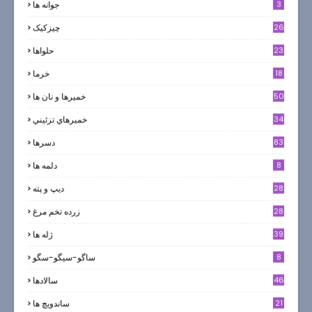
3
جوانه ها
26
چیزکیک
23
حلواها
18
خرما
50
خميرها و نان ها
34
خميرهاي تزئيني
83
دسرها
8
دلمه ها
28
ديپ و پته
28
زرده تخم مرغ
39
ژله ها
8
ساگو-سیگو-سگو
46
سالادها
21
ساندویچ ها