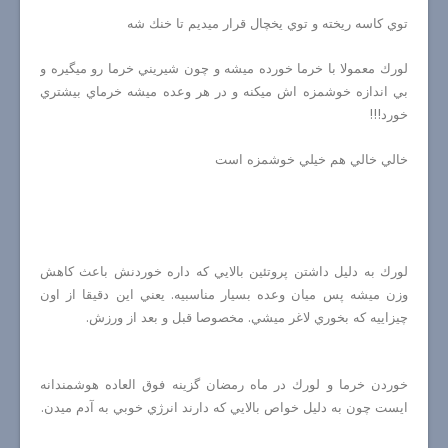
توي كاسه ريخته و توي يخچال قرار ميديم تا خنك شه
لورك معمولا با خرما خورده ميشه و چون شيريني خرما رو ميگيره و
بي اندازه خوشمزه اش ميكنه و در هر وعده ميشه خرماي بيشتري
خورد!!!
خالي خالي هم خيلي خوشمزه است
لورك به دليل داشتن پروتئين بالايي كه داره خوردنش باعث كاهش
وزن ميشه پس ميان وعده بسيار مناسبيه. يعني اين دقيقا از اون
چيزاييه كه بخوري لاغر ميشي. مخصوصا قبل و بعد از ورزش.
خوردن خرما و لورك در ماه رمضان گزينه فوق العاده هوشمندانه
ايست چون به دليل خواص بالايي كه دارند انرژي خوبي به آدم ميدن.