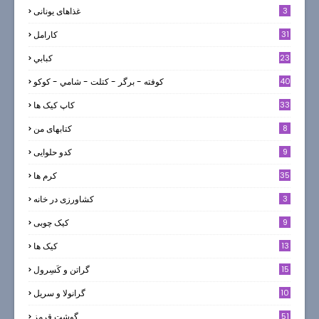
3
غذاهای یونانی
31
كارامل
23
كبابي
40
كوفته - برگر - كتلت - شامي - كوكو
33
کاپ کیک ها
8
کتابهای من
9
کدو حلوایی
35
کرم ها
3
کشاورزی در خانه
9
کیک چوبی
13
کیک ها
5
15
گراتن و كَسِرول
10
گرانولا و سريل
51
گوشت قرمز