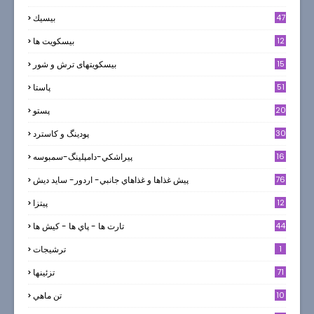
47
بيسيك
12
بیسکویت ها
0
15
بیسکویتهای ترش و شور
51
پاستا
20
پستو
30
پودینگ و کاسترد
16
پيراشكي-دامپلينگ-سمبوسه
76
پيش غذاها و غذاهاي جانبي- اردور- سايد ديش
12
پیتزا
44
تارت ها - پاي ها - كيش ها
1
ترشيجات
71
تزئینها
10
تن ماهي