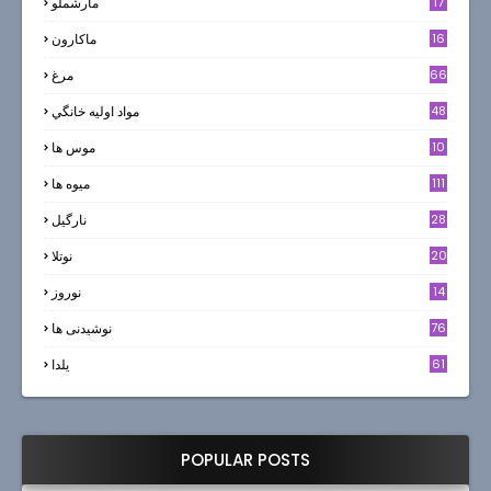
17
مارشملو
16
ماکارون
66
مرغ
48
مواد اوليه خانگي
10
موس ها
111
میوه ها
28
نارگيل
20
نوتلا
14
نوروز
6
76
نوشیدنی ها
61
یلدا
POPULAR POSTS