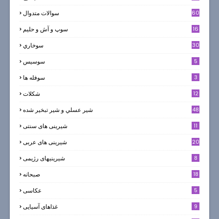
60
سوالات متدوال
16
سوپ و آش و حليم
30
سوخاري
5
سوسيس
3
سوفله ها
12
شکلات
7
48
شير عسلي و شير تبخير شده
11
شیرینی های سنتی
20
شیرینی های عربی
8
شیرینیهای رژیمی
18
صبحانه
5
عکاسی
9
غذاهای آسیایی