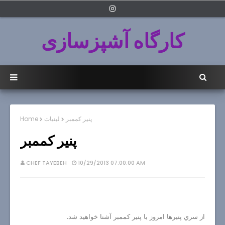
کارگاه آشپزسازی
پنير كممبر
لبنيات
Home
پنير كممبر
CHEF TAYEBEH
10/29/2013 07:00:00 AM
از سري پنيرها امروز با پنير كممبر آشنا خواهيد شد.