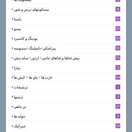
0
15
بیسکویتهای ترش و شور
51
پاستا
20
پستو
30
پودینگ و کاسترد
16
پيراشكي-دامپلينگ-سمبوسه
76
پيش غذاها و غذاهاي جانبي- اردور- سايد ديش
12
پیتزا
44
تارت ها - پاي ها - كيش ها
1
ترشيجات
71
تزئینها
10
تن ماهي
3
جوانه ها
26
چیزکیک