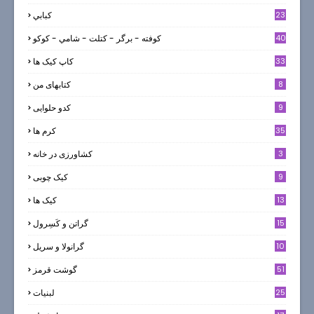
23
كبابي
40
كوفته - برگر - كتلت - شامي - كوكو
33
کاپ کیک ها
8
کتابهای من
9
کدو حلوایی
35
کرم ها
3
کشاورزی در خانه
9
کیک چوبی
13
کیک ها
5
15
گراتن و كَسِرول
10
گرانولا و سريل
51
گوشت قرمز
25
لبنيات