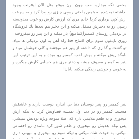
مخفي نگه ميداره. خب چون اون موقع مثل الان اينترنت وجود
نداشته نميشده به همين راحتي رسپي چيزي رو پيدا كرد و به سرعت
ازش كپي برداري كرد! خانم مري كه ارزش كارش رو خوب ميدونسته
رسپي رو به دخترش منتقل ميكنه و اين دختر هم بعدها يك فروشگاه
در نزديكي روستاي كممبر(كمامبغ) باز ميكنه و اين پنير رو ميفروخته.
روزي ناپلئون سوم براي افتتاح خط راه آهن به اون نزديكي ها مياد.
تو گشت و گذاري كه داشته از پنير هم ميچشه و كلي خوشش مياد و
نامگذاريش ميكنه و بهش لقب كممبر رو ميده و به اين ترتيب اين
پنير به كممبر معروف ميشه و دختر مري هم حسابي كارش ميگيره و
به خوبي و خوشي زندگي ميكنه. پايان!
پنير كممبر رو پنير دوستان دنيا بي اندازه دوست دارند و عاشقش
هستند. كممبر رو در ديد اول نميشه قضاوتش كرد. يه تيكه ازش
ميخوري و يه طعم ملايمي داره كه اصلا متوجه ويژه بودنش نميشي.
پس تيكه بعديش رو ميخوري و طعم شور كره مانندي رو احساس
ميكني. به خودت شك ميكني و تيكه سوم رو ميخوري و ميبيني داري