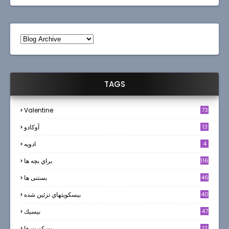
TAGS
Valentine
73
13
آوکادو
4
ادويه
116
براي بچه ها
46
بستنی ها
40
بيسكويتهاي تزئين شده
47
بيسيك
12
بیسکویت ها