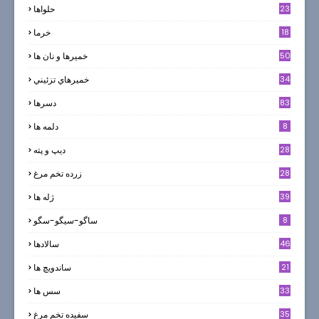
23
حلواها
18
خرما
50
خميرها و نان ها
34
خميرهاي تزئيني
83
دسرها
8
دلمه ها
28
ديپ و پته
28
زرده تخم مرغ
39
ژله ها
8
ساگو-سیگو-سگو
46
سالادها
21
ساندویچ ها
33
سس ها
35
سفيده تخم مرغ