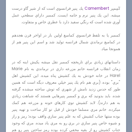
كَمِمبِر
Camembert
يك پنير فرانسوي است كه از شير گاو درست
ميشه. اين يك پنير نرم و خامه ايست. كممبر داراي سطحي عمل
آوري شده است كه رنگي سفيد دارد با عطري خاص و متفاوت.
كممبر يا به تلفظ فرانسوي كمامبغ اولين بار در اواخر قرن هجدهم
در كمامبغ نرماندي شمال فرانسه توليد شد و اسم اين پنير هم از
همونجا مياد.
داستانهاي زيادي براي تاريخچه كممبر نقل ميشه يكيش اينه كه در
زمان انقلاب فرانسه خانم مزرعه داري در نرماندي به نام
Marie
Harel
در خانه خودش به يك كشيش پناه ميده. اين كشيش اهل
"بري" بوده. (بري هم نام يك پنير خيلي معروف ديگه است كه همين
طور كه حدس زديد نامش از شهري كه توش ساخته ميشده گرفته
شده. بايد بدونيد كه بري و كممبر پنيرهايي هستند كه شباهت زيادي
به هم دارند). لابد كشيش توي كارهاي خونه و مزرعه هم كمك
ميكرده. خانم مري مسلما خودش از قبل تو كار ساخت و تهيه پنير
بوده منتها جناب كشيش كه به علم پنير سازي واقف بوده؛ رمز و راز
و شيوه خاص پنير سازي در بري رو به مري ياد ميده. مري كه وجود
جناب كشيش رو از بقيه مخفي كرده بوده رمز ساختن پنير رو هم