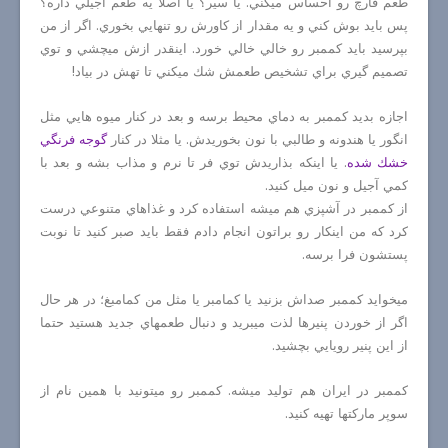
طعم قارچ رو احساس ميكني. يا سير؟ يا اصلا يه طعم آجيلي داره؟
پس بايد بوش كني و يه مقدار از كاورش رو تنهايي بخوري. اگر از من
بپرسيد بايد كممبر رو خالي خالي خورد. اينقدر ازش ميچشي و توي
تصميم گيري براي تشخيص طعمش شك ميكني تا تهش در بياد!
اجازه بديد كممبر به دماي محيط برسه و بعد در كنار ميوه هايي مثل
انگور يا هندونه و طالبي با نون بخوريدش. يا مثلا در كنار
گوجه فرنگي
خشك شده
. يا اينكه بذاريدش توي فر تا نرم و مذاب بشه و بعد با
كمي آجيل و نون ميل كنيد.
از كممبر در آشپزي هم ميشه استفاده كرد و غذاهاي متنوعي درست
كرد كه من اينكار رو براتون انجام دادم فقط بايد صبر كنيد تا نوبت
پستشون فرا برسه.
ميخوايد كممبر صداش بزنيد يا كمامبر يا مثل من كمامبغ؛ در هر حال
اگر از خوردن پنيرها لذت ميبريد و دنبال طعمهاي جديد هستيد حتما
از اين پنير رويايي بچشيد.
كممبر در ايران هم توليد ميشه. كممبر رو ميتونيد با همين نام از
سوپر ماركتها تهيه كنيد.