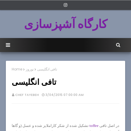
کارگاه آشپزسازی
تافی انگلیسی
نوروز
Home
تافی انگلیسی
CHEF TAYEBEH
3/04/2015 07:00:00 AM
در اصل تافی
toffee
تشکیل شده از شکر کاراملایز شده و عسل (و گاها