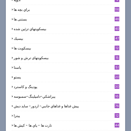
116
براي بچه ها
46
بستنی ها
40
بيسكويتهاي تزئين شده
47
بيسيك
12
بیسکویت ها
0
15
بیسکویتهای ترش و شور
51
پاستا
20
پستو
30
پودینگ و کاسترد
16
پيراشكي-دامپلينگ-سمبوسه
76
پيش غذاها و غذاهاي جانبي- اردور- سايد ديش
12
پیتزا
44
تارت ها - پاي ها - كيش ها