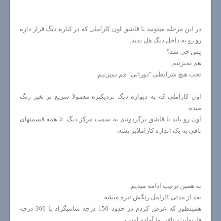
در این مرحله میتونید با قاشق اون کاراملی که در کناره دیگ قرار داره
رو رو به داخل دیگ هل بدید.
پس چی شد؟
هم نمیزنیم.
تحت هیچ شرایطی "دورانی" هم نمیزنیم.
اون کاراملی که به دیواره دیگ نزدیکتره معمولا سریع تر تغیر رنگ
میده.
اون رو باید با قاشق برگردونیم به سمت مرکز دیگ. تا همه قسمتهای
تافی به یک اندازه کاراملایز بشه.
به همین ترتیب ادامه میدیم.
بعد از مدتی کارامل رنگش تیره میشه.
همینطور که عرض کردم در حدود 150 درجه سانتیگراد یا 300 درجه
فارنهایت، تافی ما آماده است.