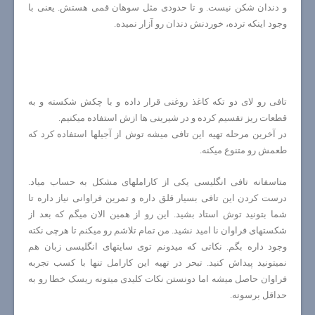
و دندان شکن نیست. و تا حدودی مثل سوهان قمی هستش. یعنی با
وجود اینکه ترده، خوردنش دندان رو آزار نمیده.
تافی رو لای دو تکه کاغذ روغنی قرار داده و با چکش شکسته و به
قطعات ریز تقسیم کرده و در شیرینی ها ازش استفاده میکنیم.
در آخرین مرحله تهیه این تافی میشه توش از آجیلها استفاده کرد که
طعمش رو متنوع میکنه.
متاسفانه تافی انگلیسی یکی از کاراملهای مشکل به حساب میاد.
درست کردن این تافی بسیار قلق داره و تمرین فراوانی نیاز داره تا
شما بتونید توش استاد بشید. این رو از همین الان میگم که بعد از
شکستهای فراوان نا امید نشید. من تمام تلاشم رو میکنم تا هرچی نکته
وجود داره بگم. نکاتی که میدونم توی سایتهای انگلیسی زبان هم
نمیتونید پیداش کنید. تبحر در تهیه این کارامل تنها با کسب تجربه
فراوان حاصل میشه اما دونستن نکات کلیدی میتونه ریسک خطا رو به
حداقل برسونه.