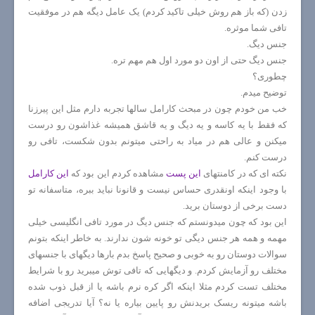
زدن (که باز هم روش خیلی تاکید کردم) یک عامل دیگه هم در موفقیت
تافی شما موثره.
جنس دیگ.
جنس دیگ حتی از اون دو مورد اول هم مهم تره.
چطوری؟
توضیح میدم.
خب من خودم چون در مبحث کارامل سالها تجربه دارم مثل این پیرزنا
که فقط با یه کاسه و یه دیگ و یه قاشق همیشه غذاشون رو درست
میکنن و عالی هم در میاد به راحتی میتونم بدون شکست، تافی رو
درست کنم.
نکته ای که در کامنتهای
این پست
مشاهده کردم این بود که
این کارامل
با وجود اینکه اونقدری حساس نیست و قانونا نباید ببره، متاسفانه تو
دست برخی از دوستان برید.
این بود که چون میدونستم که جنس دیگ در مورد تافی انگلیسی خیلی
مهمه و همه هر جنس دیگی تو خونه شون ندارند. به خاطر اینکه بتونم
سوالات دوستان رو به خوبی و صحیح پاسخ بدم بارها دیگهای با جنسهای
مختلف رو آزمایش کردم. و دیگهایی که تافی توش میبرید رو با شرایط
مختلف تست کردم مثلا اینکه اگر کره نرم باشه یا از قبل ذوب شده
باشه میتونه ریسک بریدنش رو پایین بیاره یا نه؟ آیا تدریجی اضافه