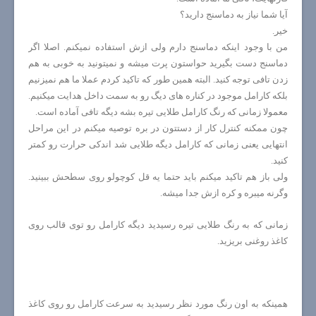
آیا شما نیاز به دماسنج دارید؟
خیر.
من با وجود اینکه دماسنج دارم ولی ازش استفاده نمیکنم. اصلا اگر
دماسنج دست بگیرید حواستون پرت میشه و نمیتونید به خوبی به هم
زدن تافی توجه کنید. البته همین طور که تاکید کردم عملا ما هم نمیزنیم
بلکه کارامل موجود در کناره های دیگ رو به سمت داخل هدایت میکنیم.
معمولا زمانی که رنگ کارامل طلایی تیره بشه دیگه تافی آماده است.
چون ممکنه کنترل کار از دستتون در بره توصیه میکنم در این مراحل
انتهایی یعنی زمانی که کارامل دیگه طلایی شد اندکی حرارت رو کمتر
کنید.
ولی باز هم تاکید میکنم باید حتما یه قل کوچولو روی سطحش ببینید.
وگرنه میبره و کره ازش جدا میشه.
زمانی که به رنگ طلایی تیره رسیدید دیگه کارامل رو توی قالب روی
کاغذ روغنی بریزید.
همینکه به اون رنگ مورد نظر رسیدید به سرعت کارامل رو روی کاغذ