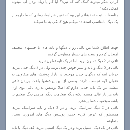
کردن شکر میتونه کمک کنه که نبره؟ آیا کم یا زیاد بودن آب میتونه
کمکی بکنه؟
متاسفانه نتیجه تحقیقاتم این بود که تغییر شرایط، زمانی که ما داریم از
یک دیگ نامناسب استفاده میکنم هیچ کمکی به ما نمیکنه.
جهت اطلاع شما من تافی رو با دیگها و تابه های با جنسهای مختلف
امتحان کردم و نتیجه های بسیار متفاوتی گرفتم:
تافی در 2 دیگ تفلون برید. اما در یک تابه تفلون نبرید
تافی در 5 دیگ و تابه و شیر جوش چدن برید. ولی در 3 دیگ چدن نبرید.
جریان اینه که دیگهای چدن موجود در بازار پوشش های متفاوتی به
عنوان لایه نچسب دارند. بعضی از این پوششها باعث بریدن تافی
میشه. من یک تابه چدنی دارم که اصلا پوشش نداره. تافی توی اون
تابه هر بار عالی میشه. نکته دیگه ضخامت دیگه. هرچی دیگ ضخیم تر
باشه موفقیت شما بیشتره.
تافی در 2 دیگ سرامیک برید. و در 2 دیگ و تابه سرامیک نبرید.
همینطور که عرض کردم جنس پوشش دیگ های امروزی بسیار
متفاوته.
تافی در یک دیگ استیل برید و در یک دیگ استیل نبرید. کف دیگ یا تابه