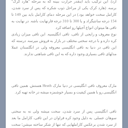
آرد). این ترکیب باید اینقدر حرارت ببینه که به مرحله "هارد کرک"
برسه. (هارد کرک یکی از مراحل ذوب شکره که پس از سرد شدن،
کارامل سخت خواهد بود.) در این مرحله دمای کارامل باید بین 149 تا
154 درجه سانتیگراد و یا 300 تا 310 درجه فارنهایت باشه. در نهایت به
تافی ها میتوان انواع آجیلها رو اضافه کرد.
نوع معروف و رایجی از تافی، تافی انگلیسیه. این تافی میزان زیادی
کره داره و با درجه سختی مختلف در بازار به فروش میرسه. درسته که
این تافی در دنیا به تافی انگلیسی معروفه ولی در انگلستان عملا
مدلهای تافی بسیاری وجود داره که به این تافی شباهتی ندارند.
مارک معروف تافی انگلیسی در دنیا مارک
Heath
هستش. همین تافی
انگلیسی رو با همین کیفیت و بسیار خوشمزه میشه در خانه تهیه کرد.
تافی انگلیسی پس از سرد شدن، سخت میشه ولی نه به سختی
سوهان عسلی. به دلیل وجود کره فراوان در این تافی، کارامل ما بعد
از سرد شدن برعکس کاراملهایی که تنها از شکر ساخته میشن؛ سخت