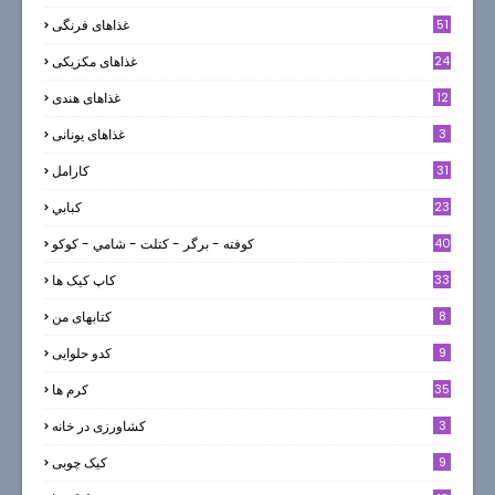
51
غذاهای فرنگی
24
غذاهای مکزیکی
12
غذاهای هندی
3
غذاهای یونانی
31
كارامل
23
كبابي
40
كوفته - برگر - كتلت - شامي - كوكو
33
کاپ کیک ها
8
کتابهای من
9
کدو حلوایی
35
کرم ها
3
کشاورزی در خانه
9
کیک چوبی