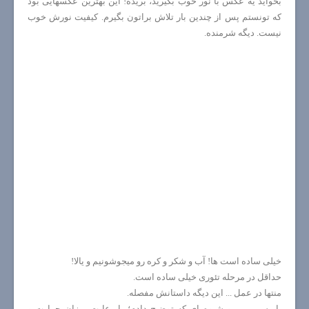
بخواید یه عکس با نور خوب بگیرید، بریده! این بهترین عکسهایی بود
که تونستم پس از چندین بار تلاش براتون بگیرم. کیفیت نورش خوب
نیست. دیگه شرمنده.
خیلی ساده است ها! آب و شکر و کره رو میجوشونیم و یالا!
حداقل در مرحله تئوری خیلی ساده است.
منتها در عمل ... این دیگه داستانش مفصله.
با رسپی من و شیوه ای که توضیح دادم؛ با رعایت میزان حرارت و