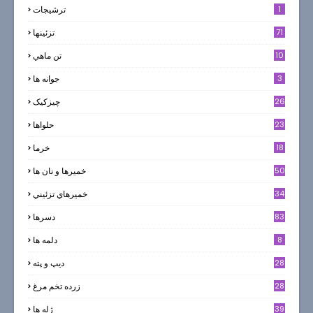
1
ترشيجات
71
تزئینها
10
تن ماهي
3
جوانه ها
26
چیزکیک
23
حلواها
18
خرما
50
خميرها و نان ها
34
خميرهاي تزئيني
83
دسرها
8
دلمه ها
28
ديپ و پته
28
زرده تخم مرغ
39
ژله ها