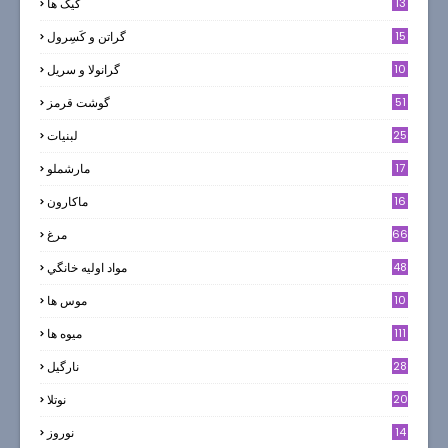
13
کیک ها
5
15
گراتن و كَسِرول
10
گرانولا و سريل
51
گوشت قرمز
25
لبنيات
17
مارشملو
16
ماکارون
66
مرغ
48
مواد اوليه خانگي
10
موس ها
111
میوه ها
28
نارگيل
20
نوتلا
14
نوروز