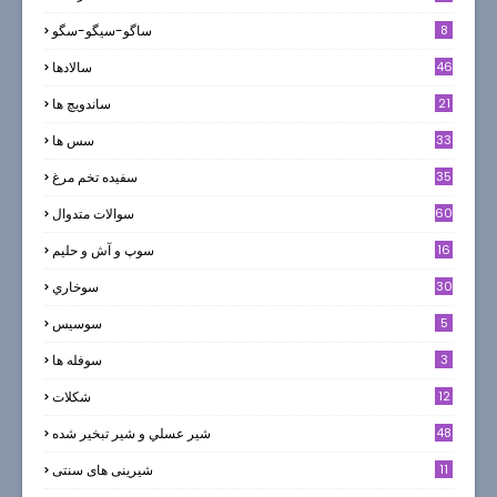
8
ساگو-سیگو-سگو
46
سالادها
21
ساندویچ ها
33
سس ها
35
سفيده تخم مرغ
60
سوالات متدوال
16
سوپ و آش و حليم
30
سوخاري
5
سوسيس
3
سوفله ها
12
شکلات
7
48
شير عسلي و شير تبخير شده
11
شیرینی های سنتی