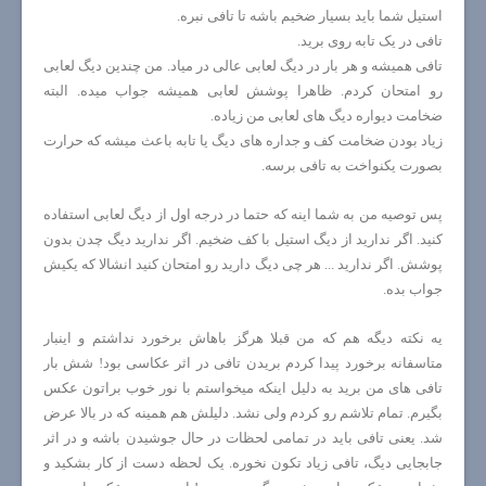
استیل شما باید بسیار ضخیم باشه تا تافی نبره.
تافی در یک تابه روی برید.
تافی همیشه و هر بار در دیگ لعابی عالی در میاد. من چندین دیگ لعابی
رو امتحان کردم. ظاهرا پوشش لعابی همیشه جواب میده. البته
ضخامت دیواره دیگ های لعابی من زیاده.
زیاد بودن ضخامت کف و جداره های دیگ یا تابه باعث میشه که حرارت
بصورت یکنواخت به تافی برسه.
پس توصیه من به شما اینه که حتما در درجه اول از دیگ لعابی استفاده
کنید. اگر ندارید از دیگ استیل با کف ضخیم. اگر ندارید دیگ چدن بدون
پوشش. اگر ندارید ... هر چی دیگ دارید رو امتحان کنید انشالا که یکیش
جواب بده.
یه نکته دیگه هم که من قبلا هرگز باهاش برخورد نداشتم و اینبار
متاسفانه برخورد پیدا کردم بریدن تافی در اثر عکاسی بود! شش بار
تافی های من برید به دلیل اینکه میخواستم با نور خوب براتون عکس
بگیرم. تمام تلاشم رو کردم ولی نشد. دلیلش هم همینه که در بالا عرض
شد. یعنی تافی باید در تمامی لحظات در حال جوشیدن باشه و در اثر
جابجایی دیگ، تافی زیاد تکون نخوره. یک لحظه دست از کار بشکید و