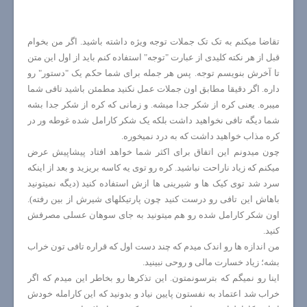
تقاضا میکنم به تک تک جملات توجه ویژه داشته باشید. اگر من بخوام
قبل از هر نکته کلیدی از عبارت "توجه" استفاده کنم باید از اول این متن
تا آخرش بنویسم توجه. پس هر جمله برای شما حکم یک "دستور" رو
داره. اگر دقیقا مطابق اون جملات عمل نکنید مطمئن باشید تافی شما
میبره. یعنی کره از شکر جدا میشه. و زمانی که کره از شکر جدا بشه
شما دیگه تافی نخواهید داشت بلکه یک شکر کارامل شده غوطه ور در
کره مذاب خواهید داشت که به درد نمیخوره.
چون میدونم این اتفاق برای اکثر شما خواهد افتاد پیشاپیش عرض
میکنم که زیاد ناراحت نباشید. کره رو توی یه کاسه بریزید و بعد از اینکه
سرد شد توی کیک ها و شیرینی ها ازش استفاده کنید (دیگه نمیتونید
باهاش این تافی رو درست کنید چون پارتیکلهای شیرش از بین رفته).
اون شکر کارامل شده رو هم میتونید به جای سوهان عسلی مصرفش
کنید.
من اندازه ها رو اندک میدم که چند دست اول که قراره تافی تون خراب
بشه؛ زیاد خسارت مالی و روحی نبینید.
اینا رو نمیگم که بترسونمتون. این تذکرها رو بخاطر این میدم که اگر
خراب شد اعتماد به نفستون پایین نیاد و بدونید که این کارامله خودش