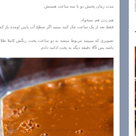
مدت زمان پختش دو تا سه ساعت هستش.
هم زدن هم نمیخواد.
فقط بعد از یک ساعت چک کنید ببینید اگر سطح آب پایین اومده باز 
تصویری که میبینید مربوط میشه به دو ساعت پخت. رنگش کاملا طلای
باشه پس 45 دقیقه دیگه به پخت ادامه دادم.