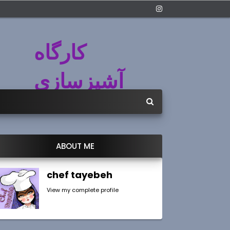
کارگاه
آشپزسازی
ABOUT ME
chef tayebeh
View my complete profile