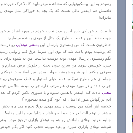
رسیدم به این بیسکویتهایی که مشاهده میفرمایید. کاملا ترک خورده و
طعمش هم اینقدر عالی هست که یک بچه بد خوراکی مثل مهدی رو م
مادرانه!
تا بحث بد خوراکی بازه اجازه بدید تجربه خودم در مورد افراد بد خ
جهت حفظ آبرو و فقط به طرح یک مثال از مهدی بسنده مینمایم:
خاطرتون هست که من زمستون پارسال این
بستنی نوتلایی
رو درست ک
که پوشیده بودم باعث شد که توی اون سرما عرق کنم و وقتی رسیدم 
بگم زمستون پارسال مهدی نوتلا دوست نداشت. من یه شیوه برای تربیت 
چیزی خوشش نیومد من سریع بدون بحث از جلوش برش میدارم و بعد
معرفی میکنم. این شیوه همیشه جواب میده. من اصلا بحث نمیکنم و
جمله ای هم مطرح نمیکنم. فقط خیلی استوار و قاطع معرفیش رو تکر
جواب داده و در مورد مهدی هم مرتب داره جواب میده. مثلا من خیلی
محلی
عادت کنه. اینقدر با همین شیوه و با صبوری تلاش کردم که بع
آدم بزرگهاش هنوز ادا میان که "بوی گاو میده نمیخورم"!
خلاصه اش اینکه من دوست داشتم مهدی نوتلا بخوره چند ماه تلاش کر
بیشتر از توقع البته! در حد صبحانه و ناهار و شام! بچه ما این مدلیه!
جالبه بدونید نوتلای مامانش رو هم به نوتلای بازاری ترجیح میده. ی
شیشه نوتلای بازاری نمیره. و بعید میبینم تعجب کنید اگر بگم خود