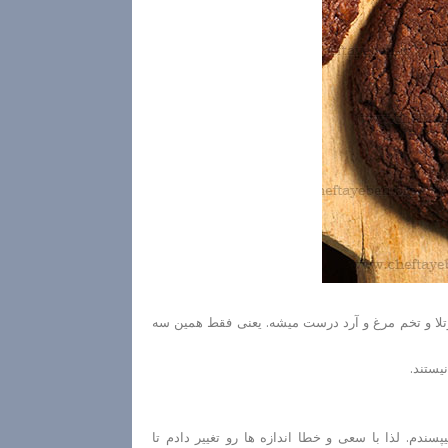
وتلا و تخم مرغ و آرد درست میشه. یعنی فقط همین سه
یستند.
دم. لذا با سعی و خطا اندازه ها رو تغییر دادم تا