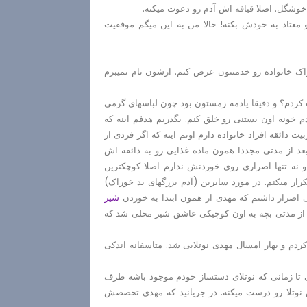
 خوشگل. اصلا قیافه اش آدم رو دعوت میکنه.
عتاد به خودش بکنه! حالا من به این میگم موفقیت
وراک خانواده رو خدمتتون عرض کنم. ازشون نام نمیبرم
ردم؟ و دقیقا یادمه زمستون بود چون لباسهای گرمی
خونه اون بستنی رو خلق کنم. بگذریم هدفم اینه که
ذائقه افراد خانواده دارم اونم اینه که اگر فردی از
 از مدتی مجددا همون ماده غذایی رو به ذائقه اش
 نه تنها اصراری روی خوردنش ندارم اصلا کوچکترین
ار میکنم. در مورد سایرین (آدم بزرگهای بد خوراک)
 اصرار داشتم که مهدی از همون ابتدا به خوردن
شیر
د از مدتی بچه به اون کوچیکی عاشق شیر محلی شد که
دم و بهار امسال مهدی نوتلایی شد. متاسفانه اندکی
عنی تا زمانی که نوتلای دستساز خودم موجود باشه طرف
ش نوتلا رو درست میکنه. در جریانید که مهدی تخصصش