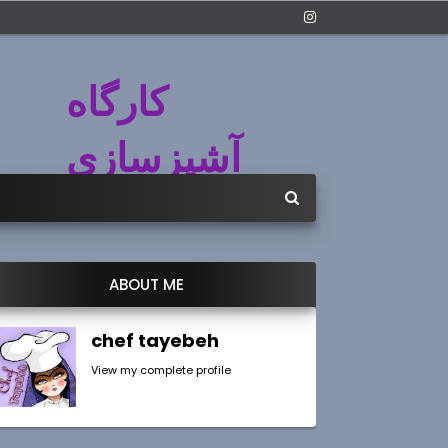
کارگاه
آشپزسازی
ABOUT ME
chef tayebeh
View my complete profile