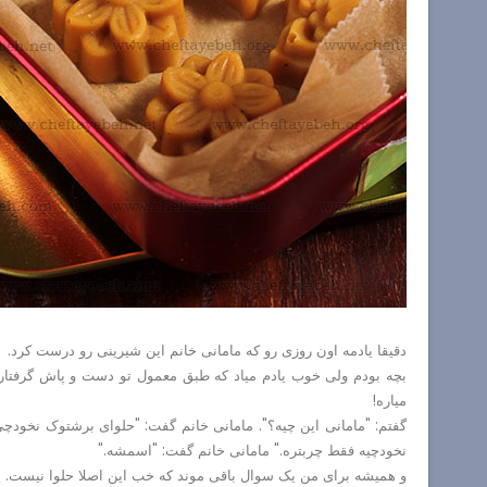
دقیقا یادمه اون روزی رو که مامانی خانم این شیرینی رو درست کرد.
بچه بودم ولی خوب یادم میاد که طبق معمول تو دست و پاش گرفتار 
میاره!
گفتم: "مامانی این چیه؟". مامانی خانم گفت: "حلوای برشتوک نخودچی
نخودچیه فقط چربتره." مامانی خانم گفت: "اسمشه."
و همیشه برای من یک سوال باقی موند که خب این اصلا حلوا نیست. 