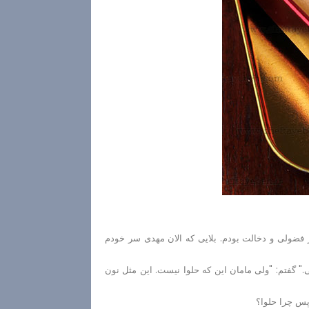
فضولی و دخالت بودم. بلایی که الان مهدی سر خودم
." گفتم: "ولی مامان این که حلوا نیست. این مثل نون
پس چرا حلوا؟