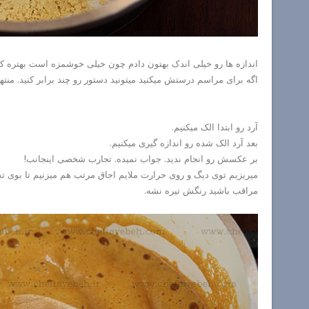
اندازه ها رو خیلی اندک بهتون دادم چون خیلی خوشمزه است بهتره کم
اگه برای مراسم درستش میکنید میتونید دستور رو چند برابر کنید. منته
آرد رو ابتدا الک میکنیم.
بعد آرد الک شده رو اندازه گیری میکنیم.
بر عکسش رو انجام ندید. جواب نمیده. تجارب شخصی اینجانب!
میریزیم توی دیگ و روی حرارت ملایم اجاق مرتب هم میزنیم تا بوی
مراقب باشید رنگش تیره نشه.