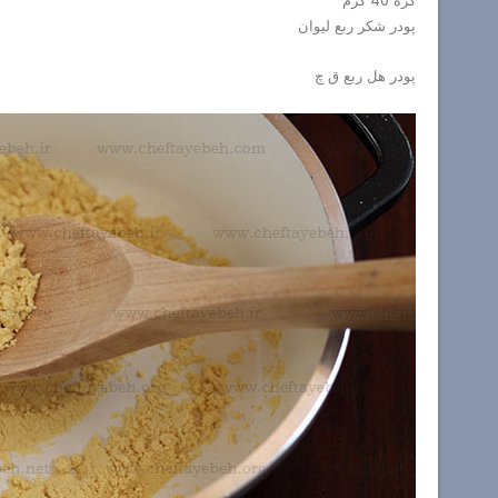
کره 40 گرم
پودر شکر ربع لیوان
پودر هل ربع ق چ