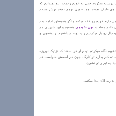
ب درست میکردم. حتی به خودم زحمت اینو نمیدادم که
توی ظرف بچینم. همینطوری توهم توهم برش میزدم
من دارم خودم رو خفه میکنم و اگر همینطور ادامه بدم
ی خانم معتاد به
نون نخودچی
هستیم و این شیرینی هم
ال رو باز میکردیم و یه دونه میذاشتیم تو دهنمون. و
قویم نگاه میکردم دیدم اواخر اسفند که نزدیک نوروزه
 آماده کنم بذارم تو کارگاه چون هم اسمش حلواست هم
د. یه تیر و دو نشون.
ارید الان پیدا میکنید.