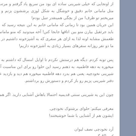
از اونجایی که خیلی شیرینی ساده ای بود من سریع یاد گرفتم و مرت
مثل مامانی خانم دقیق و خوشگل به شکل لوزی برششون بزنم و 
میریختم تو ظرف! من از بچگی همینقدر تنبل بودم!
این جریان همین بود تا زمانی که مامانی خانم به این نتیجه رسید که 
باید جرثقیل بیارن منو بین اتاقها جابجا کنن! آخه میدونید که منو مامان
طعمش مشابه اونه لذا به ازای هر سفری که به آشپزخونه داشتیم در یخچ
ما دو نفر روزانه سفرهای بسیار زیادی به آشپزخونه داریم!
پس توبه کردم. دیگه هم درستش نکردم تا اوایل امسال که داشتم به ت
میخوره به دهه فاطمیه. به ذهنم رسید این حلوا رو برای این مناسبت
شیرینی نخودچیه. یعنی هم بدرد دهه فاطمیه میخوره هم دید و بازدید عی
دفتر شیرینی پزیم رو باز کردم و دستورش رو برداشتم.
چون این یه شیرینی سنتی قدیمیه احتمالا باهاش آشنایی دارید. اگر هم ند
معرفی میکنم: حلوای برشتوک نخودچی.
ایشون هم از آشنایی با شما خوشبختند!
آرد نخودچی نصف لیوان