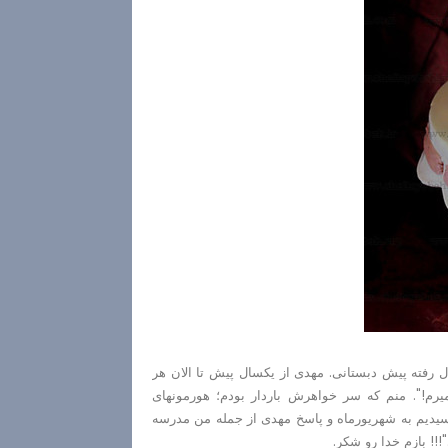
 رفته پیش دبستانی. مهدی از یکسال پیش تا الان هر
رم!". منم که سر خواهرش باردار بودم؛ هورمونهای
سیدیم به شهریورماه و پاسخ مهدی از جمله من مدرسه
!! بازم خدا رو شکر.