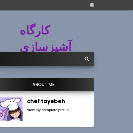
کارگاه
آشپزسازی
ABOUT ME
chef tayebeh
View my complete profile