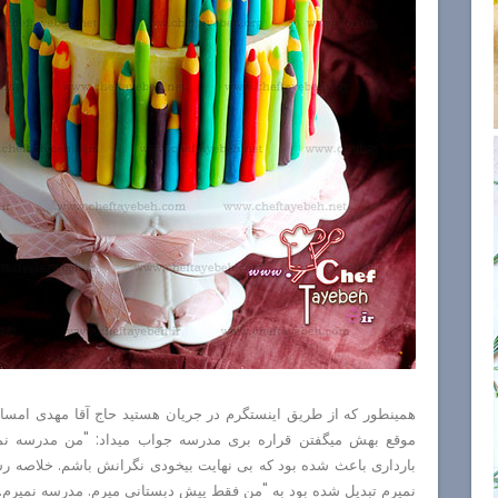
همینطور که از طریق اینستگرم در جریان هستید حاج آقا مهدی امسال
موقع بهش میگفتن قراره بری مدرسه جواب میداد: "من مدرسه نمی
بارداری باعث شده بود که بی نهایت بیخودی نگرانش باشم. خلاصه ر
نمیرم تبدیل شده بود به "من فقط پیش دبستانی میرم. مدرسه نمیرم."!