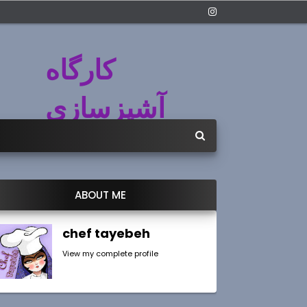
کارگاه
آشپزسازی
ABOUT ME
chef tayebeh
View my complete profile