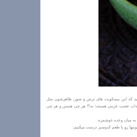
نید که این بیسکویت های ترش و شور، ظاهرشون مثل
ودات عجیب غریبی هستند؛ نه؟! هر چی هستن و هر چی
 یه میان وعده خوشمزه.
ویتها رو با طعم کدوسبز درست میکنیم: