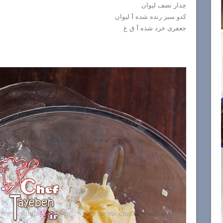
چدار نصف لیوان
کدو سبز رنده شده 1 لیوان
جعفری خرد شده 1 ق غ