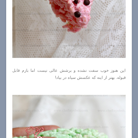
این هنوز خوب سفت نشده و برشش عالی نیست اما بازم قابل
قبوله. بهتر از اینه که عکسش سیاه در بیاد!