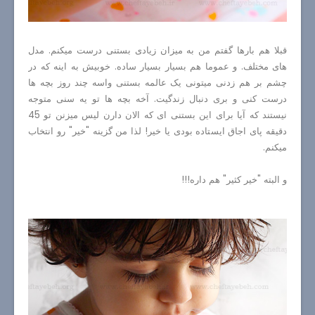
قبلا هم بارها گفتم من به میزان زیادی بستنی درست میکنم. مدل
های مختلف. و عموما هم بسیار بسیار ساده. خوبیش به اینه که در
چشم بر هم زدنی میتونی یک عالمه بستنی واسه چند روز بچه ها
درست کنی و بری دنبال زندگیت. آخه بچه ها تو یه سنی متوجه
نیستند که آیا برای این بستنی ای که الان دارن لیس میزنن تو 45
دقیقه پای اجاق ایستاده بودی یا خیر! لذا من گزینه "خیر" رو انتخاب
میکنم.
و البته "خیر کثیر" هم داره!!!