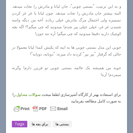
و به این ترتیب، "بستنی چوبی"، جان لیانا و مادرش را نجات میدهد.
البته بیشتر جان مادرش را نجات میدهد. چون لیانا با غر غر کردن
نمیمیره ولی احتمال مرگ مادرش خیلی زیاده. آخه من دیگه واسه
شنیدن غر غر، خیلی خیلی پیر شدم! میدونید که چی میگم؟! اگه بچه
کوچیک دارید دقیقا میدونید که چی میگم! آره ننه جون!
خوبی این مدل بستنی چوبی ها به اینه که یکیش کمه! لیانا معمولا در
حالی که گرفتار "بپر بپر" کردنه داد میزنه: "دوبایه، دوبایه"!
خوبه من همیشه یک عالمه بستنی چوبی تو فریزر دارم! وگرنه
میمردم! آره!
براي استفاده بهتر از كارگاه آشپزسازي لطفا مبحث
را
سوالات متداول
به صورت كامل مطالعه بفرماييد
بستنی ها
براي بچه ها
Tags