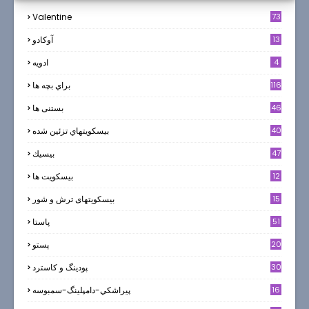
Valentine
73
13
آوکادو
4
ادويه
116
براي بچه ها
46
بستنی ها
40
بيسكويتهاي تزئين شده
47
بيسيك
12
بیسکویت ها
0
15
بیسکویتهای ترش و شور
51
پاستا
20
پستو
30
پودینگ و کاسترد
16
پيراشكي-دامپلينگ-سمبوسه