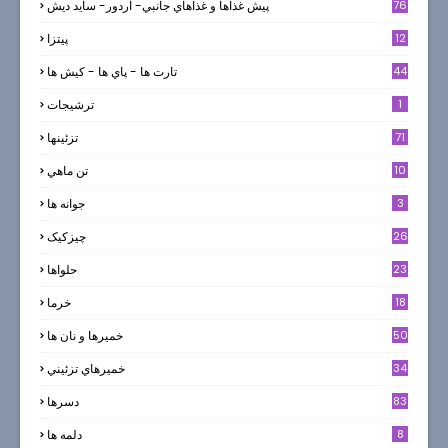
76
پيش غذاها و غذاهاي جانبي- اردور- سايد ديش
12
پیتزا
44
تارت ها - پاي ها - كيش ها
1
ترشيجات
71
تزئینها
10
تن ماهي
3
جوانه ها
26
چیزکیک
23
حلواها
18
خرما
50
خميرها و نان ها
34
خميرهاي تزئيني
83
دسرها
8
دلمه ها