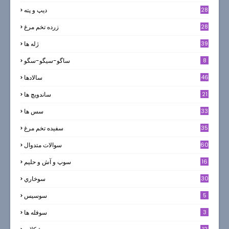
28
ديپ و پته
28
زرده تخم مرغ
39
ژله ها
8
ساگو-سیگو-سگو
46
سالادها
21
ساندویچ ها
33
سس ها
35
سفيده تخم مرغ
60
سوالات متدوال
16
سوپ و آش و حليم
30
سوخاري
5
سوسيس
3
سوفله ها
12