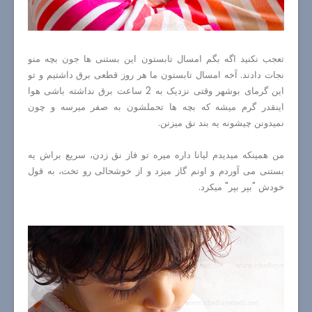
تعجب نکنید اگه بگم امسال تابستون این بستنی ها جون بچه منو
نجات دادند. آخه امسال تابستون ما هر روز قطعی برق داشتیم و تو
این گرمای بوشهر وقتی نزدیک به 2 ساعت برق نداشته باشی هوا
اینقدر گرم میشه که بچه ها تحملشون به صفر میرسه و چون
نمیدونن چیشونه یه بند نق میزنن.
من همینکه میدیدم لیانا داره میره تو فاز نق زدن، سریع براش یه
بستنی می آوردم و اونم گاز میزد و از خوشحالی رو تخت، به قول
خودش "بپر بپر" میکرد.