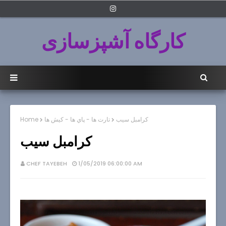
کارگاه آشپزسازی
کرامبل سیب
تارت ها - پاي ها - كيش ها
Home
کرامبل سیب
CHEF TAYEBEH
1/05/2019 06:00:00 AM