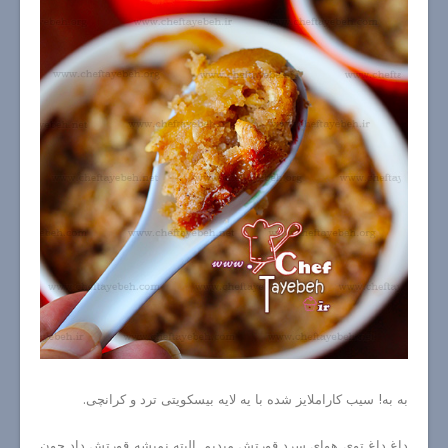
به به! سیب کاراملایز شده با یه لایه بیسکویتی ترد و کرانچی.
داغ داغ توی هوای سرد قورتش میدیم. البته نمیشه قورتش داد چون