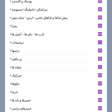
30
پودینگ و کاسترد
16
پيراشكي-دامپلينگ-سمبوسه
76
پيش غذاها و غذاهاي جانبي- اردور- سايد ديش
12
پیتزا
44
تارت ها - پاي ها - كيش ها
1
ترشيجات
71
تزئینها
10
تن ماهي
3
جوانه ها
26
چیزکیک
23
حلواها
18
خرما
50
خميرها و نان ها
34
خميرهاي تزئيني