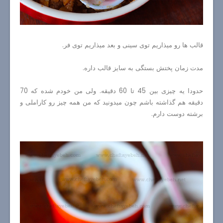
قالب ها رو میذاریم توی سینی و بعد میذاریم توی فر.
مدت زمان پختش بستگی به سایز قالب داره.
حدودا یه چیزی بین 45 تا 60 دقیقه. ولی من خودم شده که 70
دقیقه هم گذاشته باشم چون میدونید که من همه چیز رو کاراملی و
برشته دوست دارم.