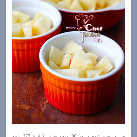
فر رو روشن کرده و روی 190 درجه سانتی گراد یا 375 درجه