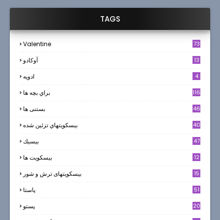
TAGS
Valentine
73
13
آوکادو
4
ادويه
116
براي بچه ها
46
بستنی ها
40
بيسكويتهاي تزئين شده
47
بيسيك
12
بیسکویت ها
0
15
بیسکویتهای ترش و شور
51
پاستا
20
پستو