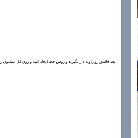
بعد قاشق رو زاويه دار بگيريد و روش خط ايجاد كنيد و روي كل متبلتون روغ