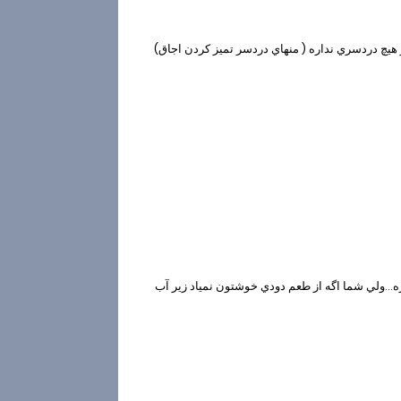
و هيچ دردسري نداره ( منهاي دردسر تميز كردن اجاق)
.ولي شما اگه از طعم دودي خوشتون نمياد زير آب