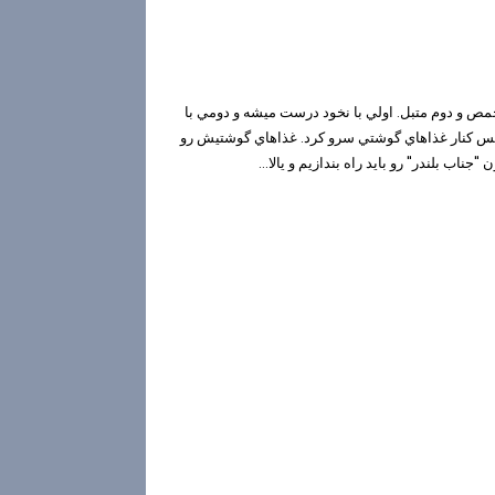
 و دوم متبل. اولي با نخود درست ميشه و دومي با
ن سس كنار غذاهاي گوشتي سرو كرد. غذاهاي گوشتيش رو
 بلندر" رو بايد راه بندازيم و يالا...