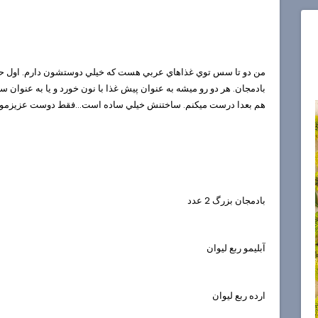
من دو تا سس توي غذاهاي عربي هست كه خيلي دوستشون دارم. اول حمص
بادمجان. هر دو رو ميشه به عنوان پيش غذا با نون خورد و يا به عنوا
هم بعدا درست ميكنم. ساختنش خيلي ساده است...فقط دوست عزيزمون "جناب
بادمجان بزرگ 2 عدد
آبليمو ربع ليوان
ارده ربع ليوان