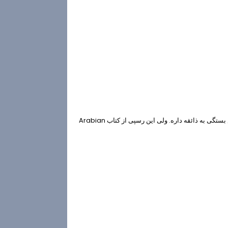
این غذا رو من با رسپیهای مختلف درست کردم و کم و زیاد کردن موادش بستگی به ذائقه داره. ولی این رسپی از کتاب Arabian