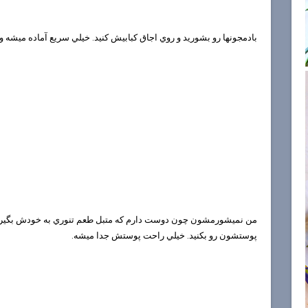
بادمجونها رو بشوريد و روي اجاق كبابيش كنيد. خيلي سريع آماده ميشه 
من نميشورمشون چون دوست دارم كه متبل طعم تنوري به خودش بگيره..
پوستشون رو بكنيد. خيلي راحت پوستش جدا ميشه.