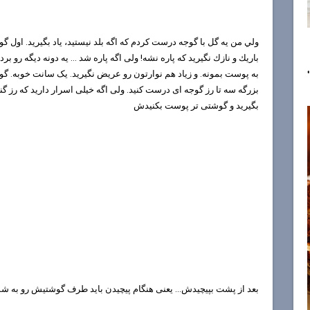
ولي من يه گل با گوجه درست كردم كه اگه بلد نيستيد، ياد بگيريد. اول گ
باريك و نازك نگيريد كه پاره نشه! ولی اگه پاره شد ... یه دونه دیگه رو ب
به پوست بمونه. و زیاد هم نوارتون رو عریض نگیرید. یک سانت خوبه. گ
بزرگه سه تا رز گوجه ای درست کنید. ولی اگه خیلی اسرار دارید که رز گ
بگیرید و گوشتی تر پوست بکنیدش
بعد از پشت بپيچيدش... یعنی هنگام پیچیدن باید طرف گوشتیش رو به 