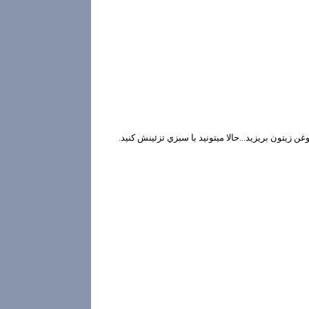
ن زيتون بريزيد...حالا ميتونيد با سبزي تزئينش كنيد.