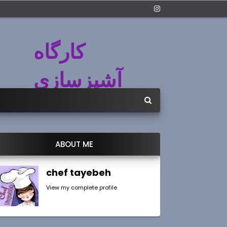
کارگاه
آشپزسازی
ABOUT ME
chef tayebeh
View my complete profile