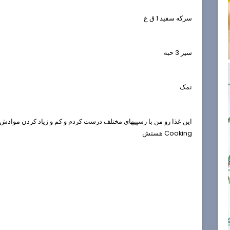
سركه سفيد 1 ق غ
سير 3 حبه
نمک
Cooking هستش