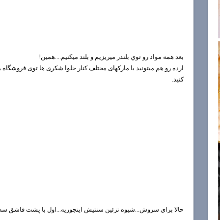
بعد همه مواد رو توي بلندر ميريزيم و بلند ميكنيم....همين!
ارده رو هم میتونید با مارکهای مختلف کنار حلوا شکری ها توی فروشگاه ه
کنید.
حالا براي سروش...شيوه تزئين سنتيش اينجوريه...اول با پشت قاشق 