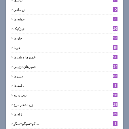
71
تزئینها
10
تن ماهي
3
جوانه ها
26
چیزکیک
23
حلواها
18
خرما
50
خميرها و نان ها
34
خميرهاي تزئيني
83
دسرها
8
دلمه ها
28
ديپ و پته
28
زرده تخم مرغ
39
ژله ها
8
ساگو-سیگو-سگو