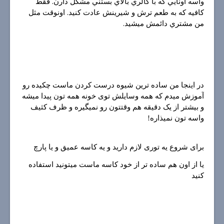
واسه اونايي كه با كالري بالاي بستني مشكل دارن. فقط
كافيه كه به طعم ترش و شيرينش عادت كنيد. اونوقت مثل
من مشتري دائمش ميشيد.
در اینجا من ساده ترین شیوه درست کردن ماست چکیده رو
آموزش میدم که همه وسایلش توی خونه همه تون پیدا میشه
و بیشتر از یک دقیقه هم وقتتون رو نمیگیره و ظرف کثیف
واسه تون نمیذاره!
برای شروع یه توری لازم دارید و یه کاسه عمیق و یا پارچ
يا از اون هم ساده تر از خود كاسه ماست ميتونيد استفاده
كنيد