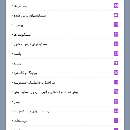
46
بستنی ها
40
بيسكويتهاي تزئين شده
47
بيسيك
12
بیسکویت ها
0
15
بیسکویتهای ترش و شور
51
پاستا
20
پستو
30
پودینگ و کاسترد
16
پيراشكي-دامپلينگ-سمبوسه
76
پيش غذاها و غذاهاي جانبي- اردور- سايد ديش
12
پیتزا
44
تارت ها - پاي ها - كيش ها
1
ترشيجات