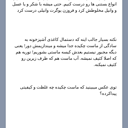
انواع بستنی ها رو درست کنیم. حتی میشه با شکر و یا عسل
و وانیل مخلوطش کرد و فروزن یوگرت وانیلی درست کرد
نکته بسیار جالب اینه که دستمال کاغذی آشپزخونه به
سادگی از ماست چکیده جدا میشه و میندازیمش دور! یعنی
دیگه مجبور نیستیم بعدش کیسه ماستی بشوریم! توریه هم
که اصلا کثیف نمیشه. آب ماست هم که ظرف زیرین رو
کثیف نمیکنه.
توی عکس میبینید که ماست چکیده چه غلظت و کیفیتی
پیداکرده؟