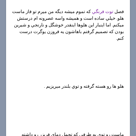
فصل
توت فرنگي
كه تموم ميشه ديگه من ميرم تو فاز ماست
هلو. خيلي ساده است و هميشه واسه عصرونه ام درستش
ميكنم. اما اينبار اين هلوها اينقدر خوشگل و نارنجي و شيرين
بودن كه تصميم گرفتم باهاشون يه فروزن يوگرت درست
كنم.
هلو ها رو هسته گرفته و توي بلندر ميريزيم .
ماست رو توي يه ظرفي كه تحمل دماي فريزر رو داشته