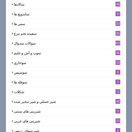
46
سالادها
21
ساندویچ ها
33
سس ها
35
سفيده تخم مرغ
60
سوالات متدوال
16
سوپ و آش و حليم
30
سوخاري
5
سوسيس
3
سوفله ها
12
شکلات
7
48
شير عسلي و شير تبخير شده
11
شیرینی های سنتی
20
شیرینی های عربی
8
شیرینیهای رژیمی