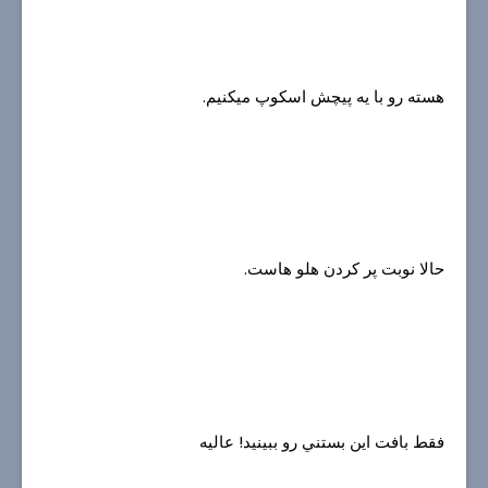
هسته رو با يه پيچش اسكوپ ميكنيم.
حالا نوبت پر كردن هلو هاست.
فقط بافت اين بستني رو ببينيد! عاليه