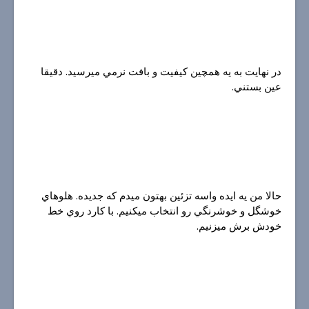
در نهايت به يه همچين كيفيت و بافت نرمي ميرسيد. دقيقا
عين بستني.
حالا من يه ايده واسه تزئين بهتون ميدم كه جديده. هلوهاي
خوشگل و خوشرنگي رو انتخاب ميكنيم. با كارد روي خط
خودش برش ميزنيم.