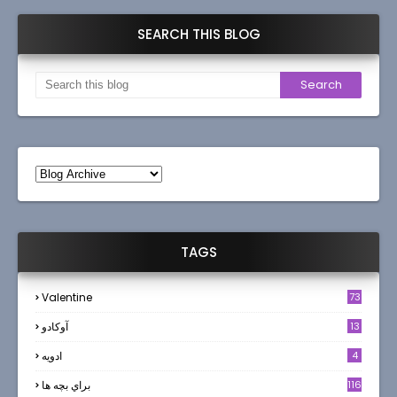
SEARCH THIS BLOG
TAGS
Valentine
73
13
آوکادو
4
ادويه
116
براي بچه ها