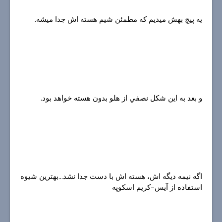
يه پيچ بهش ميديم كه مطمئن شيم هسته اش جدا ميشه.
و بعد به اين شكل نصفي از هلو بدون هسته خواهد بود.
اگه نيمه ديگه اش، هسته اش با دست جدا نشد...بهترين شيوه
استفاده از آيس-كريم اسكوپه