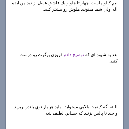
نيم كيلو ماست. چهار تا هلو و يك قاشق عسل از ديد من ايده
آله. ولي شما ميتونيد هلوش رو بيشتر كنيد.
بعد به شيوه اي كه
توضيح دادم
فروزن يوگرت رو درست
كنيد.
البته اگه كيفيت بالايي ميخوايد... بايد هر بار توي بلندر بريزيد
و چند تا پالس بزنيد كه حسابي لطيف شه.