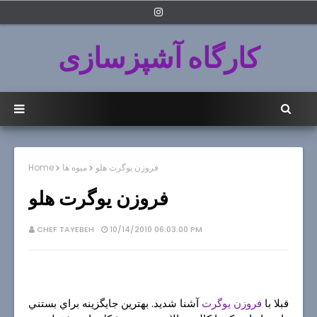
کارگاه آشپزسازی
فروزن يوگرت هلو
میوه ها
Home
فروزن يوگرت هلو
CHEF TAYEBEH
10/14/2010 06:03:00 PM
قبلا با
فروزن يوگرت
آشنا شديد. بهترين جايگزينه براي بستني