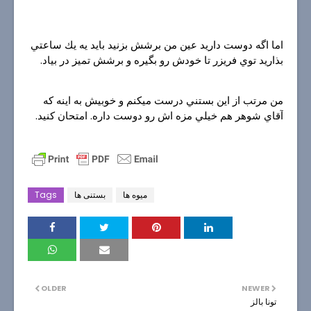
اما اگه دوست داريد عين من برشش بزنيد بايد يه يك ساعتي
بذاريد توي فريزر تا خودش رو بگيره و برشش تميز در بياد.
من مرتب از اين بستني درست ميكنم و خوبيش به اينه كه
آقاي شوهر هم خيلي مزه اش رو دوست داره. امتحان كنيد.
میوه ها
بستنی ها
Tags
OLDER
NEWER
تونا بالز