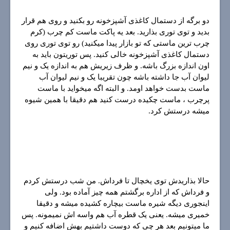
دو برگه از دستمال کاغذی آشپزخونه رو بکنید و روی هم قرار
بدید و توی توری بذارید. بعد یه پاکت ماست کم چرب (کرم
چرب ترین ماستی که تو بازار پیدا میکنید) رو توی توری روی
دستمال کاغذی آشپزخونه خالی کنید. پس توریتون باید به
اون اندازه بزرگ باشه. و ظرف زیریش هم به اندازه یک و نیم
لیوان آب جا داشته باشه چون تقریبا یک و نیم لیوان آب
ماست بدست خواهد اومد. و البته اگه میخواید با ماست
پرچرب ، ماست چکیده درست کنید هم دقیقا با همین شیوه
میشه درستش کرد.
حالا بذاریدش توی یخچال تا فرداش. من شب درستش کردم
و فرداش که از اداره برگشتم همه چیز آماده بود. ولی
اینجوری دیگه شیره ماست بیچاره کشیده میشه و دقیقا
خمیری میشه. یعنی یک قطره آب هم واسه اش نمیمونه. پس
ما میتونیم بعد هر چی که دوست داشتیم بهش اضافه کنیم و