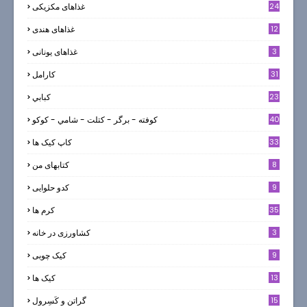
24
غذاهای مکزیکی
12
غذاهای هندی
3
غذاهای یونانی
31
كارامل
23
كبابي
40
كوفته - برگر - كتلت - شامي - كوكو
33
کاپ کیک ها
8
کتابهای من
9
کدو حلوایی
35
کرم ها
3
کشاورزی در خانه
9
کیک چوبی
13
کیک ها
5
15
گراتن و كَسِرول