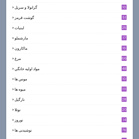
10
گرانولا و سريل
51
گوشت قرمز
25
لبنيات
17
مارشملو
16
ماکارون
66
مرغ
48
مواد اوليه خانگي
10
موس ها
111
میوه ها
28
نارگيل
20
نوتلا
14
نوروز
6
76
نوشیدنی ها