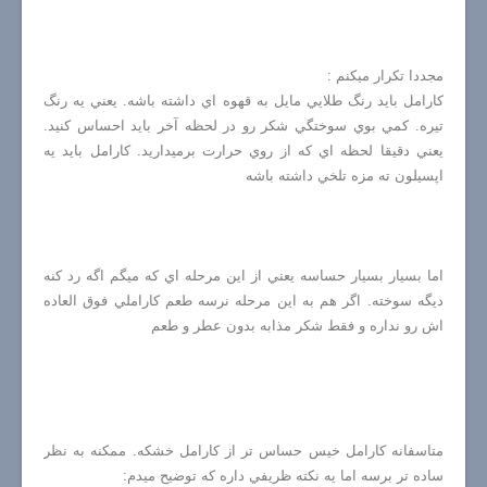
مجددا تكرار ميكنم :
كارامل بايد رنگ طلايي مايل به قهوه اي داشته باشه. يعني يه رنگ
تيره. كمي بوي سوختگي شكر رو در لحظه آخر بايد احساس كنيد.
يعني دقيقا لحظه اي كه از روي حرارت برميداريد. كارامل بايد يه
اپسيلون ته مزه تلخي داشته باشه
اما بسيار بسيار حساسه يعني از اين مرحله اي كه ميگم اگه رد كنه
ديگه سوخته. اگر هم به اين مرحله نرسه طعم كاراملي فوق العاده
اش رو نداره و فقط شكر مذابه بدون عطر و طعم
متاسفانه كارامل خيس حساس تر از كارامل خشكه. ممكنه به نظر
ساده تر برسه اما يه نكته ظريفي داره كه توضيح ميدم: