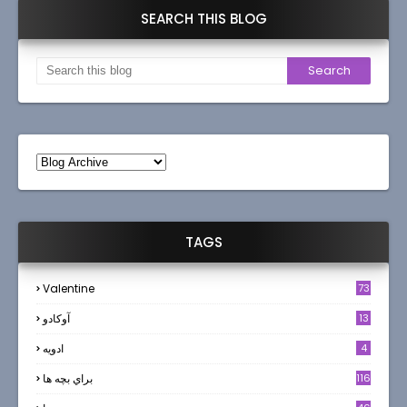
SEARCH THIS BLOG
TAGS
Valentine
73
13
آوکادو
4
ادويه
116
براي بچه ها