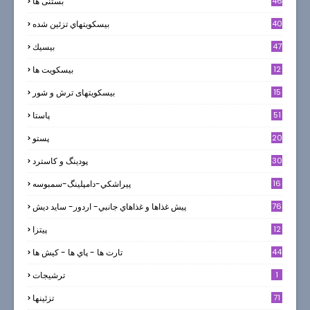
46
بستنی ها
40
بيسكويتهاي تزئين شده
47
بيسيك
12
بیسکویت ها
0
15
بیسکویتهای ترش و شور
51
پاستا
20
پستو
30
پودینگ و کاسترد
16
پيراشكي-دامپلينگ-سمبوسه
76
پيش غذاها و غذاهاي جانبي- اردور- سايد ديش
12
پیتزا
44
تارت ها - پاي ها - كيش ها
1
ترشيجات
71
تزئینها