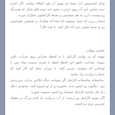
شكر قسمتيش آبه. شما باز بهش آب هم اضافه ميكنيد. اگر اجازه
نديد تمامي اين آب روي حرارت تبخير شه دونه هاي شكر كه همديگه
رو دوست دارن به هم ميچسبن و بعدها كاراملتون شكرك ميزنه
اينقدر ريزن كه شما نميبينيد اما بعدا كه شكرك زد همچين خودشون
رو به شما نشون بدن كه حال كنيد. يا ضد حال؟
خلاصه مطلب:
مهمه كه در نهايت كارامل تا يه لحظه بحراني روي حرارت باقي
بمونه. شناخت دقيق اين لحظه فقط با تجربه بدست مياد پس تا
اونجايي كه ميتونيد تمرين كنيد. با ميزان شكر كم كار كنيد كه
خسارت وارده زياد نباشه
متاسفانه متاسفانه كارامل اگر سوخت ديگه علاجي نداره. بريزيدش
دور. ديگتون رو خيس بديد. بشوريد و از نو شروع كنيد. بيخودي دنبال
راه حل نباشيد كارامل سوخته رو كسي نميتونه بخوره
اگر بتونيد كارامل رو درست از آب دربياريد يك قدم بزرگ در مقوله
شيريني پزي برداشتيد