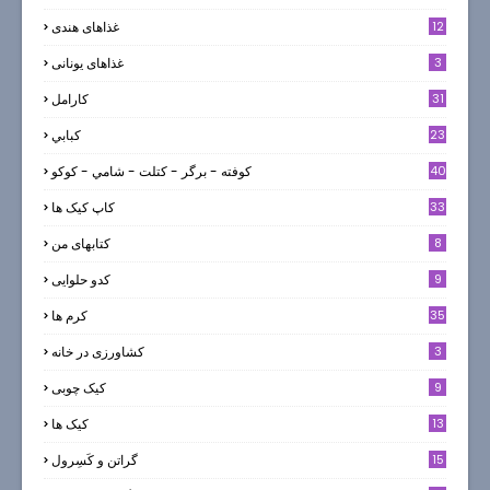
12
غذاهای هندی
3
غذاهای یونانی
31
كارامل
23
كبابي
40
كوفته - برگر - كتلت - شامي - كوكو
33
کاپ کیک ها
8
کتابهای من
9
کدو حلوایی
35
کرم ها
3
کشاورزی در خانه
9
کیک چوبی
13
کیک ها
5
15
گراتن و كَسِرول