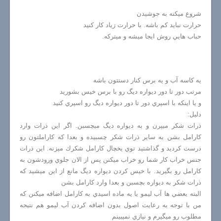
شروع ميكنه به جوشيدن
حرارت نبايد كم باشه. با حرارت زياد كار كنيد
حباب هايي روش ايجا ميشه و ميتركه.
يه كاسه آب و يه برس كنار دستتون باشه
مرتب دور تا دور ديواره ديگ رو با برس خيس بشوريد
و يا اينكه با اسپري دور تا دور ديواره ديگ رو اسپري كنيد
دليل:
ذرات شكر ميپرن و به ديواره ديگ ميچسبن. اگر اين ذرات وارد
كارامل بشن به ساير ذرات شكر چسبيده و بعدا كه كاراملتون رو
درست كرديد و گذاشتيد توي يخچال كارامل شكرك ميزنه. اين ذرات
جنس خراب كار شما رو خراب ميكنن پس از الان جلوي ورودشون به
كارامل رو بگيريد. با خيس كردن ديواره ديگ مانع از اين ميشيد كه
ذرات شكر به ديواره بچسبن و بعدا وارد كارامل بشن
البته بعضي ها آب ليمو يا يه ماده اسيدي به كارامل اضافه ميكنن كه
من با توجه به رعايت اصول بدون اضافه كردن آب ليمو هم نتيجه
مطلوب رو ميگيرم و نيازي نميبينم