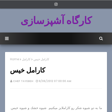
کارگاه آشپزسازی
كارامل خيس
كارامل
Home
كارامل خيس
CHEF TAYEBEH
9/06/2012 07:00:00 AM
ما به دو شيوه شكر رو كاراملايز ميكنيم. شيوه خشك و شيوه خيس.