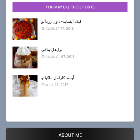
YOU MAY LIKE THESE POSTS
کیک آپساید-داون زردآلو
AUGUST 17, 2019
ترایفل بنافی
AUGUST 07, 2018
آیسد کارامل ماکیاتو
JULY 25, 2017
ABOUT ME