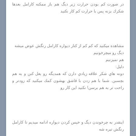
در صورت كم بودن حرارت زير ديگ هم باز ممكنه كارامل بعدها
شكرك بزنه پس با حرارت كم كار نكنيد
مشاهده ميكنيد كه كم كم از كنار ديواره كارامل رنگش عوض ميشه
ديگ رو ميچرخونيم
هم نميزنيم
دليل:
دونه هاي شكر علاقه زيادي دارن كه همديگه رو بغل كنن و به هم
بچسبن. شما با هم زدن با قاشق بهشون كمك ميكنيد كه زودتر و
راحت تر به هم برسن! نكنيد اين كار رو
اينقدر به چرخوندن ديگ و خيس كردن ديواره ادامه ميديم تا كارامل
رنگش تيره شه