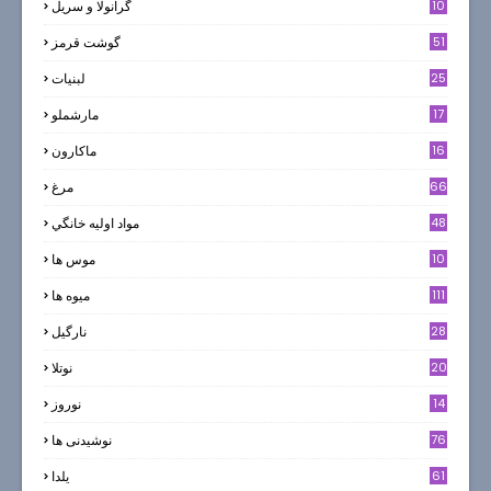
10
گرانولا و سريل
51
گوشت قرمز
25
لبنيات
17
مارشملو
16
ماکارون
66
مرغ
48
مواد اوليه خانگي
10
موس ها
111
میوه ها
28
نارگيل
20
نوتلا
14
نوروز
6
76
نوشیدنی ها
61
یلدا