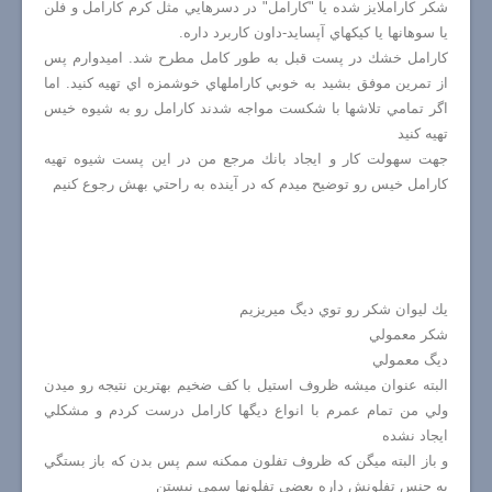
شكر كاراملايز شده يا "كارامل" در دسرهايي مثل كرم كارامل و فلن
يا سوهانها يا كيكهاي آپسايد-داون كاربرد داره.
كارامل خشك در پست قبل به طور كامل مطرح شد. اميدوارم پس
از تمرين موفق بشيد به خوبي كاراملهاي خوشمزه اي تهيه كنيد. اما
اگر تمامي تلاشها با شكست مواجه شدند كارامل رو به شيوه خيس
تهيه كنيد
جهت سهولت كار و ايجاد بانك مرجع من در اين پست شيوه تهيه
كارامل خيس رو توضيح ميدم كه در آينده به راحتي بهش رجوع كنيم
يك ليوان شكر رو توي ديگ ميريزيم
شكر معمولي
ديگ معمولي
البته عنوان ميشه ظروف استيل با كف ضخيم بهترين نتيجه رو ميدن
ولي من تمام عمرم با انواع ديگها كارامل درست كردم و مشكلي
ايجاد نشده
و باز البته ميگن كه ظروف تفلون ممكنه سم پس بدن كه باز بستگي
به جنس تفلونش داره بعضي تفلونها سمي نيستن