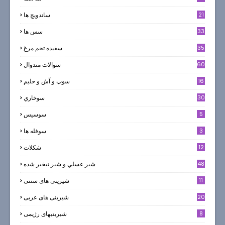
21
ساندویچ ها
33
سس ها
35
سفيده تخم مرغ
60
سوالات متدوال
16
سوپ و آش و حليم
30
سوخاري
5
سوسيس
3
سوفله ها
12
شکلات
7
48
شير عسلي و شير تبخير شده
11
شیرینی های سنتی
20
شیرینی های عربی
8
شیرینیهای رژیمی