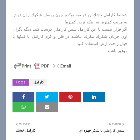
شخصا كارامل خشك رو توصيه ميكنم چون ريسك شكرك زدن توش
به مرتب كمتره. نه اينكه نزنه. كمتره!
اگر قرار نيست با اين كارامل سس كاراملي درست كنيد ديگه نگران
اون جريان شكرك مكرك نباشيد در فلن و كرم كارامل يا كيكها با
خيال راحت ازش استفاده كنيد
موفق باشيد
كارامل
Tags
OLDER
NEWER
سس كاراملي با شكر قهوه اي
كارامل خشك