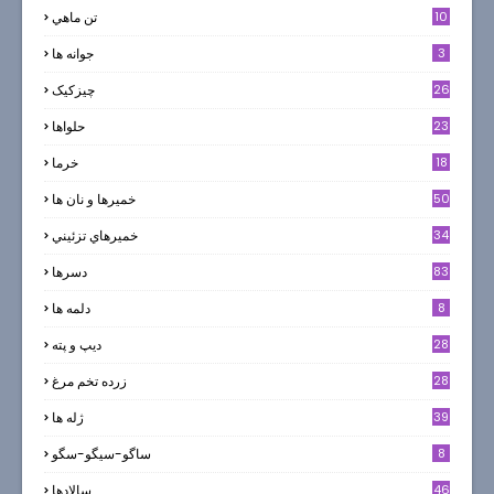
10
تن ماهي
3
جوانه ها
26
چیزکیک
23
حلواها
18
خرما
50
خميرها و نان ها
34
خميرهاي تزئيني
83
دسرها
8
دلمه ها
28
ديپ و پته
28
زرده تخم مرغ
39
ژله ها
8
ساگو-سیگو-سگو
46
سالادها