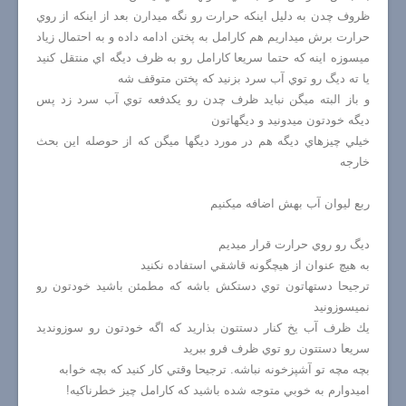
ظروف چدن به دليل اينكه حرارت رو نگه ميدارن بعد از اينكه از روي
حرارت برش ميداريم هم كارامل به پختن ادامه داده و به احتمال زياد
ميسوزه اينه كه حتما سريعا كارامل رو به ظرف ديگه اي منتقل كنيد
يا ته ديگ رو توي آب سرد بزنيد كه پختن متوقف شه
و باز البته ميگن نبايد ظرف چدن رو يكدفعه توي آب سرد زد پس
ديگه خودتون ميدونيد و ديگهاتون
خيلي چيزهاي ديگه هم در مورد ديگها ميگن كه از حوصله اين بحث
خارجه
ربع ليوان آب بهش اضافه ميكنيم
ديگ رو روي حرارت قرار ميديم
به هيچ عنوان از هيچگونه قاشقي استفاده نكنيد
ترجيحا دستهاتون توي دستكش باشه كه مطمئن باشيد خودتون رو
نميسوزونيد
يك ظرف آب يخ كنار دستتون بذاريد كه اگه خودتون رو سوزونديد
سريعا دستتون رو توي ظرف فرو ببريد
بچه مچه تو آشپزخونه نباشه. ترجيحا وقتي كار كنيد كه بچه خوابه
اميدوارم به خوبي متوجه شده باشيد كه كارامل چيز خطرناكيه!