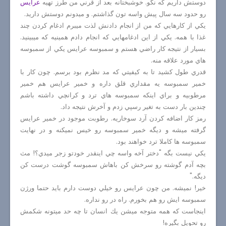
دوستش داريم كه نگو. خوشبختانه بعد از قرني من طرز تهيه
عرايس
رو حدود سه سال پيش واسه تون گذاشتم. و ميدونم دوستش داريد.
يكي از كارهايي كه من از انجام دادنش لذت ميبرم ادغام كردن چند
غذا با همه. يكي از اين ادغامهايي كه انجام دادم همينيه كه ميبينيد.
بسيار از نتيجه كار راضي هستم و سمبوسه عرايس يكي از سمبوسه
هاي مورد علاقه منه.
قدري طول كشيد تا به كيفيتي كه مد نظرم بود برسم. چون كار با
خمير سمبوسه يه مقداري قلق داره و خمير عرايس هم خمير
مرطوبيه و براي اينكه سمبوسه هاي ترد و كرانچي داشته باشم
چندين بار دست به تغير رسپي زدم و آخرش نتيجه داد.
رمز كار اضافه كردن آرد سوخاريه. رطوبت موجود در خمير عرايس
گرفته ميشه و ديگه خمير سمبوسه رو خيس نميكنه و در نهايت
سمبوسه ها كاملا ترد خواهند بود.
يكي نيست بگه "دختر آخه واسه چي اينقدر خودتو زجر ميدي؟! مث
بچه آدم گوشته رو سرخش كن باهاش سمبوسه گوشت درست كن
ديگه."
خير! نميشه. من چون عرايس رو خيلي دوست دارم بايد حتما ورژن
سمبوسه ايش رو هم بخورم. راه در رو نداره.
اينجاست كه همه متوجه ميشن يك انسان تا چه حد ميتونه شكمش
رو تحويل بگيره!