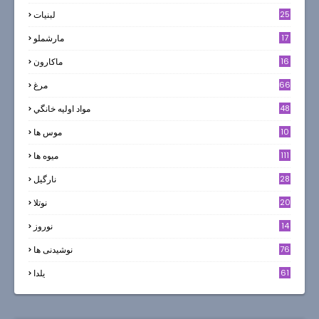
25
لبنيات
17
مارشملو
16
ماکارون
66
مرغ
48
مواد اوليه خانگي
10
موس ها
111
میوه ها
28
نارگيل
20
نوتلا
14
نوروز
6
76
نوشیدنی ها
61
یلدا