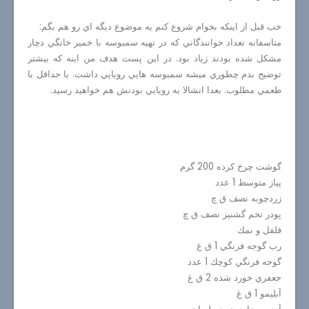
خب قبل از اينكه بخوام شروع كنم يه موضوع ديگه اي رو هم بگم:
متاسفانه تعداد خوانندگاني كه در تهيه سمبوسه با خمير خانگي دچار
مشكل شده بودند زياد بود. در اين پست هدف من اينه كه بيشتر
توضيح بدم چطوري ميشه سمبوسه هايي رويايي داشت. يا حداقل با
طعمي مطلوب. بعدا انشالا به رويايي بودنش هم خواهيد رسيد.
گوشت چرخ كرده 200 گرم
پياز متوسط 1 عدد
زردچوبه نصف ق چ
پودر تخم گشنيز نصف ق چ
فلفل و نمك
رب گوجه فرنگي 1 ق غ
گوجه فرنگي كوچك 1 عدد
جعفري خورد شده 2 ق غ
آبليمو 1 ق غ