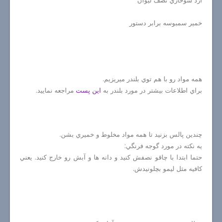
آرد سوخاري نصف ليوان
خمير سمبوسه برابر دستور
همه مواد رو با هم توي بلندر ميريزيم.
براي اطلاعات بيشتر در مورد بلندر به
اين پست
مراجعه نماييد.
چندين پالس بزنيد تا همه مواد مخلوط و خميري بشن.
يه نكته در مورد گوجه فرنگي:
حتما ابتدا با چاقو نصفش كنيد و دانه ها و آبش رو خارج كنيد. يعني
كافيه مثل ليمو بچلونيدش.