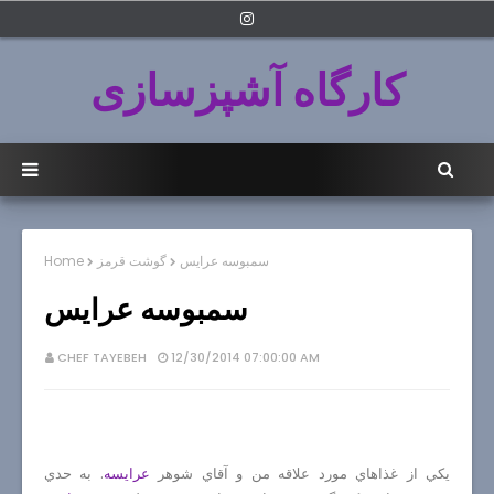
کارگاه آشپزسازی
سمبوسه عرايس
گوشت قرمز
Home
سمبوسه عرايس
CHEF TAYEBEH
12/30/2014 07:00:00 AM
يكي از غذاهاي مورد علاقه من و آقاي شوهر
عرايسه
. به حدي