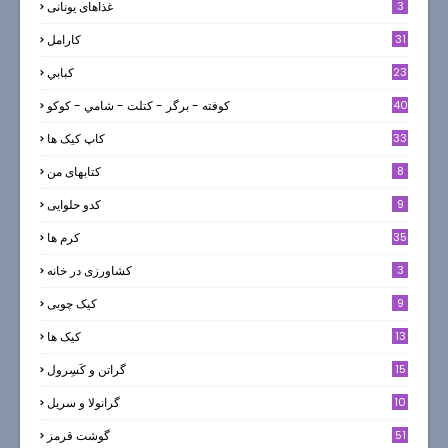
3
غذاهای یونانی
31
كارامل
23
كبابي
40
كوفته - برگر - كتلت - شامي - كوكو
33
کاپ کیک ها
8
کتابهای من
9
کدو حلوایی
35
کرم ها
3
کشاورزی در خانه
9
کیک چوبی
13
کیک ها
5
15
گراتن و كَسِرول
10
گرانولا و سريل
51
گوشت قرمز