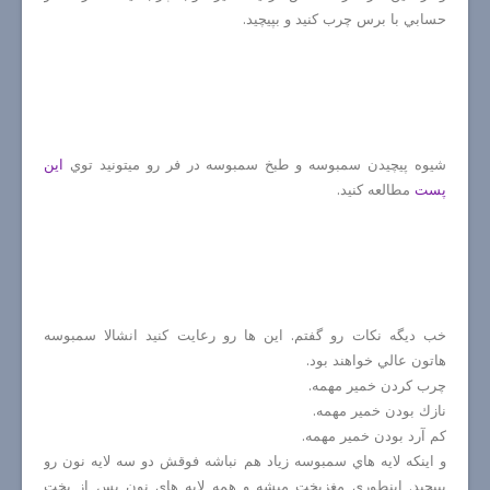
حسابي با برس چرب كنيد و بپيچيد.
شيوه پيچيدن سمبوسه و طبخ سمبوسه در فر رو ميتونيد توي
اين
پست
مطالعه كنيد.
خب ديگه نكات رو گفتم. اين ها رو رعايت كنيد انشالا سمبوسه
هاتون عالي خواهند بود.
چرب كردن خمير مهمه.
نازك بودن خمير مهمه.
كم آرد بودن خمير مهمه.
و اينكه لايه هاي سمبوسه زياد هم نباشه فوقش دو سه لايه نون رو
بپيچيد. اينطوري مغزپخت ميشه و همه لايه هاي نون پس از پخت