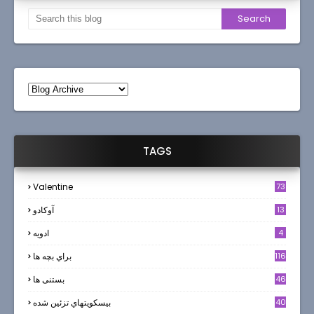
TAGS
Valentine
73
13
آوکادو
4
ادويه
116
براي بچه ها
46
بستنی ها
40
بيسكويتهاي تزئين شده