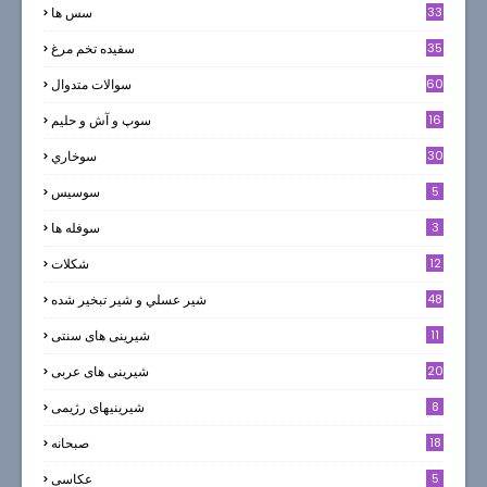
33
سس ها
35
سفيده تخم مرغ
60
سوالات متدوال
16
سوپ و آش و حليم
30
سوخاري
5
سوسيس
3
سوفله ها
12
شکلات
7
48
شير عسلي و شير تبخير شده
11
شیرینی های سنتی
20
شیرینی های عربی
8
شیرینیهای رژیمی
18
صبحانه
5
عکاسی