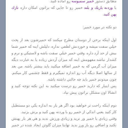
مطابق دستور
خمير سمبوسه
رو آماده كنيد.
با
وردنه باريك و بلند
خمير رو تا جايي كه براتون امكان داره
نازك
پهن كنيد
.
دو نكته در مورد خمير:
اول اينكه برخي از دوستان مطرح ميكنند كه خميرشون بعد از پخت
خيلي سفت ميشه و خوردنش لطفي نداره. دليلش اينه كه خمير شما
بيش از حد آرد داره. وقتي خمير خيلي سفت باشه و لاستيكي و نرم و
كشدار نباشه مفهومش اينه كه ميزان آردش زياده يا به عبارت ديگه
ميزان آب گرمي كه به خمير اضافه ميكنيد بايد بيشتر باشه. من بعد
از سالها اصلا ديگه آب رو اندازه نميگيرم و فقط چشمي كار ميكنم.
چون ميدونم خمير بايد چه حالتي داشته باشه.
پس اينبار كه داريد خمير رو درست ميكنيد به اين نكته توجه كنيد و
انشالا اون مشكل براتون پيش نياد.
دوم اينكه راحت تر خواهيد بود اگر هر بار به اندازه يكي دو مستطيل
كار كنيد يعني اندكي از خمير رو با وردنه پهن كنيد و برش بزنيد.
وقتي زيادي با خمير ور نريد و زيادي ورزش نديد و هي هر بار پهنش
نكنيد و اضافي رو باز ورز نديد نهايتا ميزان گلوتن ايجاد شده در خمير