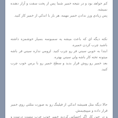
كم خواهد بود و در نتيجه خمير شما پس از پخت سفت و آزار دهنده
نميشه.
پس زيادي ورز ندادن خمير مهمه. هر بار با اندكي از خمير كار كنيد.
نكته ديگه اي كه باعث ميشه يه سمبوسه بسيار خوشمزه داشته
باشيد چرب كردن خميره.
ابتدا به خوبي سيني فر رو چرب كنيد. لزومي نداره سيني فر باشه
ميتونه تخته كار باشه ولي سيني بهتره.
بعد خمير رو روش قرار بديد و سطح خمير رو با برس خوب چرب
كنيد.
حالا ديگه مثل هميشه اندكي از فيلينگ رو به صورت مثلثي روي خمير
قرار داده و ميپيچيمش.
و در حين كار اگر احساس كرديد خمير خوب چرب نيست درست و