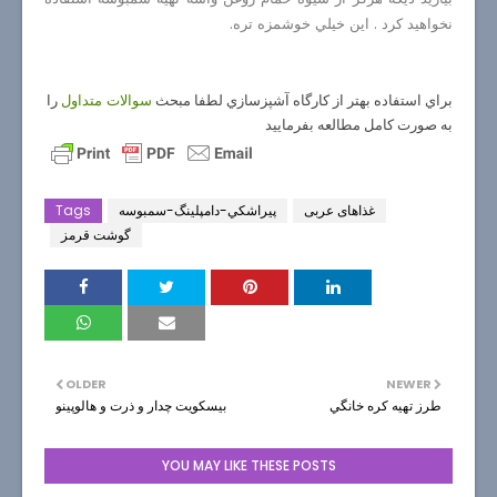
نخواهید كرد . اين خيلي خوشمزه تره.
براي استفاده بهتر از كارگاه آشپزسازي لطفا مبحث
را
سوالات متداول
به صورت كامل مطالعه بفرماييد
غذاهای عربی
پيراشكي-دامپلينگ-سمبوسه
Tags
گوشت قرمز
OLDER
NEWER
طرز تهيه كره خانگي
بيسكويت چدار و ذرت و هالوپينو
YOU MAY LIKE THESE POSTS