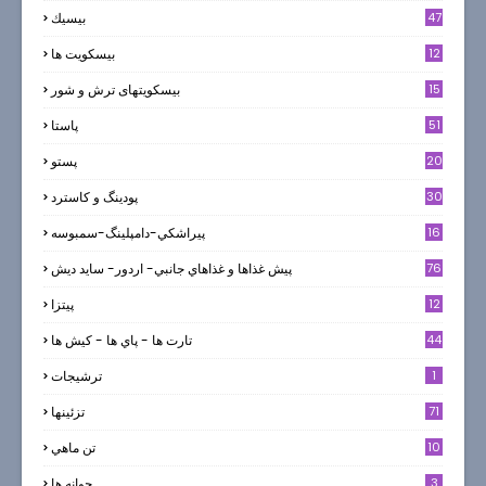
47
بيسيك
12
بیسکویت ها
0
15
بیسکویتهای ترش و شور
51
پاستا
20
پستو
30
پودینگ و کاسترد
16
پيراشكي-دامپلينگ-سمبوسه
76
پيش غذاها و غذاهاي جانبي- اردور- سايد ديش
12
پیتزا
44
تارت ها - پاي ها - كيش ها
1
ترشيجات
71
تزئینها
10
تن ماهي
3
جوانه ها