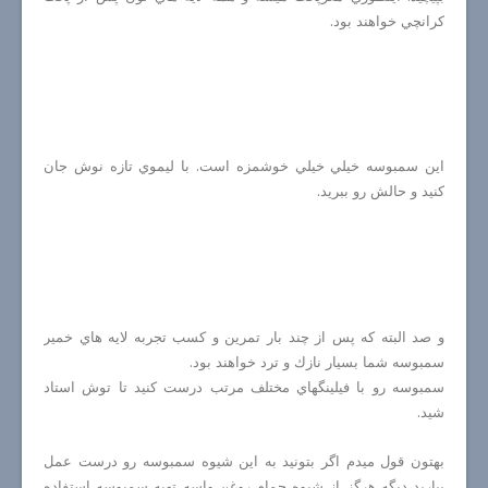
كرانچي خواهند بود.
اين سمبوسه خيلي خيلي خوشمزه است. با ليموي تازه نوش جان
كنيد و حالش رو ببريد.
و صد البته كه پس از چند بار تمرين و كسب تجربه لايه هاي خمير
سمبوسه شما بسيار نازك و ترد خواهند بود.
سمبوسه رو با فيلينگهاي مختلف مرتب درست كنيد تا توش استاد
شيد.
بهتون قول ميدم اگر بتونيد به اين شيوه سمبوسه رو درست عمل
بياريد ديگه هرگز از شيوه حمام روغن واسه تهيه سمبوسه استفاده