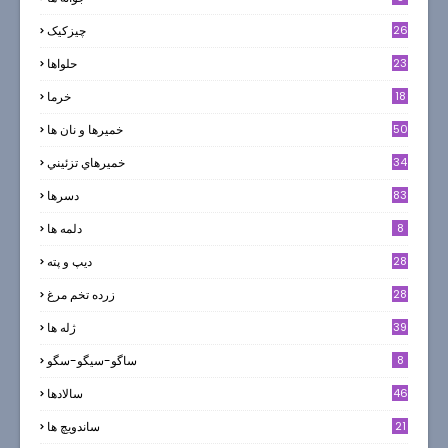
26
چیزکیک
23
حلواها
18
خرما
50
خميرها و نان ها
34
خميرهاي تزئيني
83
دسرها
8
دلمه ها
28
ديپ و پته
28
زرده تخم مرغ
39
ژله ها
8
ساگو-سیگو-سگو
46
سالادها
21
ساندویچ ها