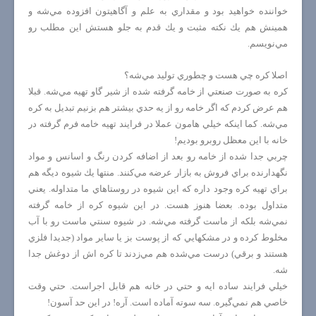
خواننده خواهيد بود و مقداري به علم و آگاهيتون افزوده مي‌شه و
همينش هم يك نكته مثبت و يك قدم به جلو هستش اين مطلب رو
مي‌نويسم.
اصلا كره چي هست و چطوري توليد مي‌شه؟
كره به صورت صنعتي از خامه گرفته شده از شير گاو تهيه مي‌شه. قبلا
هم عرض كردم كه اگر خامه رو از يه حدي بيشتر هم بزنيم تبديل به كره
مي‌شه. كما اينكه خيلي هامون عملا در فرايند تهيه خامه فرم گرفته در
خانه با اين معظل روبرو بوديم!
چربي جدا شده از خامه رو بعد از اضافه كردن رنگ و اسانس و مواد
نگهدارنده براي فروش به بازار عرضه مي‌كنند. منتها يك شيوه ديگه هم
براي تهيه كره وجود داره كه اين شيوه در روستاهاي ما متداوله. يعني
متداول بوده. بعضا هنوز هست. در اين شيوه كره از خامه گرفته
نمي‌شه بلكه از ماست گرفته مي‌شه. در شيوه سنتي ماست رو با آب
مخلوط كرده و در مشكهايي كه از پوست بز يا ساير مواد (جديدا فلزي
هستند و برقي) درست مي‌شده هم مي‌زدند تا كره اش از دوغش جدا
شه.
خيلي فرايند ساده ايه و حتي در خانه هم قابل اجراست. حتي وقت
خاصي هم نمي‌گيره. سه سوته آماده است. آره! در اين حد آسون!