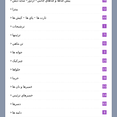
76
پيش غذاها و غذاهاي جانبي- اردور- سايد ديش
12
پیتزا
44
تارت ها - پاي ها - كيش ها
1
ترشيجات
71
تزئینها
10
تن ماهي
3
جوانه ها
26
چیزکیک
23
حلواها
18
خرما
50
خميرها و نان ها
34
خميرهاي تزئيني
83
دسرها
8
دلمه ها