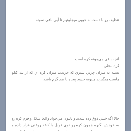
تنظيف رو با دست به خوبي ميچلونيم تا آبي باقي نمونه.
آنچه باقي مي‌مونه كره است.
كره محلي.
بسته به ميزان چربي شيري كه خريديد ميزان كره اي كه از يك كيلو
ماست ميگيريد ميتونه حدود پنجاه تا صد گرم باشه.
حالا اگه خيلي ذوق زده شديد و دلتون مي‌خواد واقعا شكل و فرم كره رو
به خودش بگيره همون كره رو توي فويل يا كاغذ روغني قرار داده و