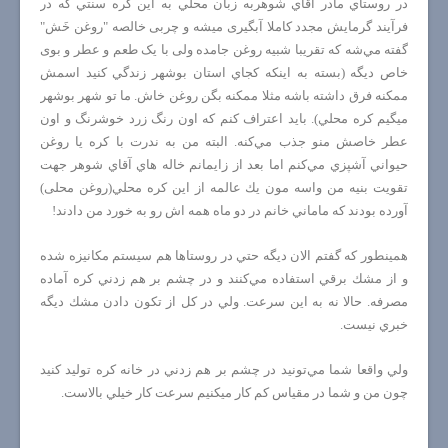
در روستاي مادر آقاي شوهربه زبان محلي به اين كره سنتي که در
فرآیند گرمایش مجدد کاملا آبگیری میشه و چربی خالصه "روغن خَش"
گفته مي‌شه که تقریبا شبیه روغن جامده ولی با یک طعم و عطر و بوی
خاص دیگه (بسته به اينكه كجاي استان بوشهر زندگي كنيد اسمش
ممكنه فرق داشته باشه مثلا ممكنه بگن روغن خاش. ما تو شهر بوشهر
ميگيم كره محلي). بايد اعتراف كنم كه اون رنگ زرد خوشرنگ و اون
عطر خاصش منو جذب مي‌كنه. البته من به ندرت با كره يا روغن
حيواني آشپزي مي‌كنم اما بعد از زايمانم خاله هاي آقاي شوهر جهت
تقويت بنيه من واسه مون يك عالمه از اين كره محلي(روغن محلی)
آورده بودند كه ماماني خانم در دو ماه همه اش رو به خورد من دادند!
همينطور كه گفتم الان ديگه حتي در روستاها هم سيستم مكانيزه شده
و از مشك برقي استفاده مي‌كنند و در چشم بر هم زدني كره آماده
مصرفه. حالا نه به اين سرعت. ولي در كل از تكون دادن مشك ديگه
خبري نيست.
ولي واقعا شما مي‌تونيد در چشم بر هم زدني در خانه كره توليد كنيد
چون من و شما در مقياس كم كار ميكنيم سرعت كار خيلي بالاست.