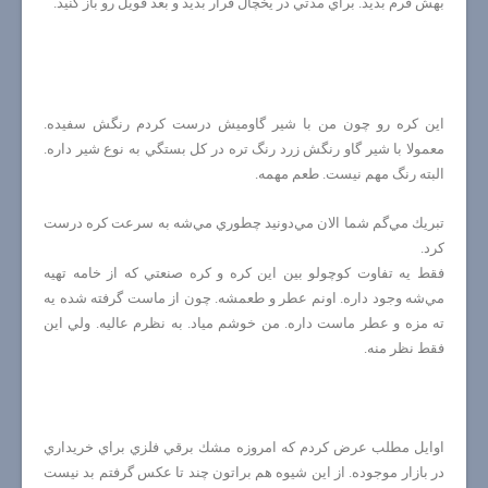
بهش فرم بديد. براي مدتي در يخچال قرار بديد و بعد فويل رو باز كنيد.
اين كره رو چون من با شير گاوميش درست كردم رنگش سفيده.
معمولا با شير گاو رنگش زرد رنگ تره در كل بستگي به نوع شير داره.
البته رنگ مهم نيست. طعم مهمه.
تبريك مي‌گم شما الان مي‌دونيد چطوري مي‌شه به سرعت كره درست
كرد.
فقط يه تفاوت كوچولو بين اين كره و كره صنعتي كه از خامه تهيه
مي‌شه وجود داره. اونم عطر و طعمشه. چون از ماست گرفته شده يه
ته مزه و عطر ماست داره. من خوشم مياد. به نظرم عاليه. ولي اين
فقط نظر منه.
اوايل مطلب عرض كردم كه امروزه مشك برقي فلزي براي خريداري
در بازار موجوده. از اين شيوه هم براتون چند تا عكس گرفتم بد نيست