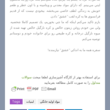
لبني مي‌بينم. كه داراي مواد معدني و ويتامينه و با اون عطر و طعم
خوبش به زندگي لطف خاصي مي‌بخشه. بيخودي نيست كه از قديم
فرانسوي ها به كره لقب "عشق" دادن.
بازم تاكيد مي‌كنم اينكه كه ما چي بخوريم، يك تصميم كاملا شخصيه.
ولي من خودم روغن زيتون خالص و كره نارگيل خالص تهيه شده از
ميوه نارگيل درخانه و كره طبيعي رو براي خانواده خودم و دوستانم
توصيه مي‌كنم.
سفره همه ما به اندكي "عشق" نيازمنده!
براي استفاده بهتر از كارگاه آشپزسازي لطفا مبحث
سوالات
متداول
را به صورت كامل مطالعه بفرماييد
مواد اوليه خانگي
لبنيات
Tags