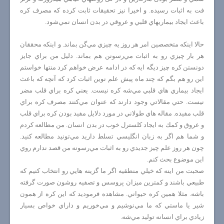
فت به اثبات رسيده. و اخيرا نيز تحقيقات ثابت كرده كه مصرف كره
باعث ايجاد بيماريهاي قلبي و عروقي در بدن انسان نمي‌شود.
حالا اينكه متخصصين امر هر روز يه چيزي مي‌گن بماند. و اينكه محققان
هر بار چيزي رو به اثبات مي‌رسونن هم بماند. دليل من براي جايز
دونستن كره چيز ديگه ايه كه در ادامه عرض خواهم كرد منتها خواستم
اين رو هم بگم كه چند ماه پيش علم نوين اثبات كرد كه آنچه كه باعث
ايجاد بيماري هاي قلبي مي‌شه كره نيست. يعني كره براي قلب مضر
نيست. حتي مقالاتي وجود دارند كه عنوان مي‌كنند مصرف كره براي
قلب مفيده. مقاله هاي طولاني در مورد دلايل مفيد بودن كره براي قلب
و عروق و كمك به ايجاد كلسترل خوب در بدن انسان. من مطالعه كردم
و شما هم اگر به زبان انگليسي تسلط داريد مي‌تونيد مطالعه كنيد.
چون هر روز علم چيز جديدي رو به اثبات مي‌رسونه من قصد ندارم روي
اين موضوع بحث كنم.
صحبت من اينه كه خيلي منطقيه اگر ما گزينه هايي رو انتخاب كنيم كه
طبيعي باشند و كمترين ميزان پروسس و تصفيه روشون صورت گرفته
باشه. مثلا همين كره حيواني. مشاهده فرموديد كه اين كره از همون
شير يا ماستي كه ما مي‌نوشيم و مي‌خوريم و داراي خواص بسيار
زيادي براي انسانه توليد مي‌شه.