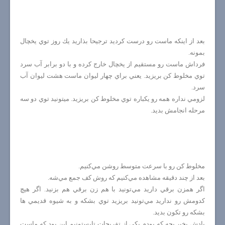
بعد از اينكه ماست رو درست كرديد ترجيحا بذاريد يك روز توي يخچال
بمونه.
فرداش ماست رو مستقيم از يخچال خارج كرده و با دو برابر آب سرد
توي مخلوط كن بريزيد. يعني براي چهار ليوان ماست هشت ليوان آب
سرد.
لزومي نداره همه رو يكباره توي مخلوط كن بريزيد. ميتونيد توي دو سه
مرحله انجامش بديد.
مخلوط كن رو با سرعت متوسط روشن مي‌كنيم.
بعد از چند دقيقه مشاهده مي‌كنيم كه روش كف جمع مي‌شه.
اگر همزن برقي داريد مي‌تونيد با هم زن برقي هم بزنيد. اگر هيچ
كدومش رو نداريد مي‌تونيد بريزيد توي بشكه و به شيوه قديمي ها
بشكه رو تكون بديد.
يادش بخير بچه كه بودم يكي از تفريحات تابستونيم اين بود كه ماست