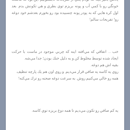
خونگي رو با كمي آب و پونه بريزم توي بطري و هي تكونش بدم. بعد
اول كره هايي كه به پودر پونه چسبيده بود رو بخورم بعدشم خود دوغه
رو! تفريحات سالم!
خب ... اتفاقي كه مي‌افته اينه كه چربي موجود در ماست با حركت
ايجاد شده توسط مخلوط كن و به دليل خنك بودن؛ جدا مي‌شه.
بقيه اش هم دوغه.
روي يه كاسه يه صافي قرار مي‌ديم. و روي اون هم يك پارچه تنظيف.
همه رو خالي مي‌كنيم روش. به سرعت دوغه صحنه رو ترك مي‌كنه!
يه كم صافي رو تكون مي‌ديم تا همه دوغ بريزه توي كاسه.