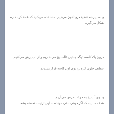
و بعد پارچه تنظيف رو تكون مي‌ديم. مشاهده مي‌كنيد كه عملا كره داره
شكل مي‌گيره.
درون يك كاسه ديگه چندين قالب يخ مي‌ندازيم و از آب پرش مي‌كنيم.
تنظيف حاوي كره رو توي اون كاسه قرار مي‌ديم.
و توي آب يخ به حركت درش مي‌آريم.
هدف ما اينه كه اگر دوغي باقي مونده به اين ترتيب شسته بشه.