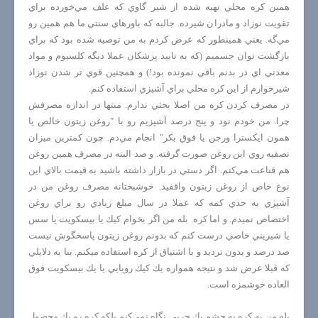
همين كره محلي تهيه شده از شير گاوي كه علف مي‌خورده براي
تقويت نوزاد و مادران شيرده. جالبه كه باورهاي سنتي ما هم همين رو
مي‌گه. يعني همينطور كه عرض كردم به من توصيه شده بود كه براي
بازگشت توان جسميم (كه به تاييد پزشكان عملا ديگه كلسيوم و مواد
معدني اي در بدنم باقي نمونده بود!) و همچنين قوي تر شدن نوزاد
شيرخوارم از اين كره محلي براي آشپزي استفاده كنم.
در مصرف كردن كره من اصلا بحثي ندارم. منتها در اندازه مصرفش
چرا. من خودم نود و پنج درصد آشپزيم رو با "روغن زيتون خالص يا
همون ايكسترا ورجن يا فوق بكر" انجام مي‌دم. چون كمترين ميزان
تصفيه روي اين روغن صورت گرفته. و صد البته در مصرف همين روغن
هم قناعت مي‌كنم. اگر دستي در بازار داشته باشيد به قيمت بالاي اين
نوع خاص از روغن زيتون واقفيد. خوشبختانه مصرف روغن من در
آشپزي به حدي كمه كه عملا در سال مبلغ زيادي رو براي روغن
اختصاص نميدم. و اما كره. بله من اگر بخوام كيك يا بيسكويت يا سس
يا شيريني خاصي درست كنم كه بدونم روغن زيتون پاسخگوش نيست
صد درصد و بدون ترديد و با اشتياق از كره استفاده ميكنم. بنا به دلايلي
كه قبلا عرض شد و نتيجه همواره يك كيك رويايي يا يك بيسكويت فوق
العاده خوشمزه است.
بله من به كره به چشم يك چربي نگاه نمي‌كنم بلكه كره رو يك محصول