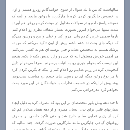
سالهاست كه من با يك سوال از سوي خوانندگانم روبرو هستم. و اون
در خصوص جايگزين كردن كره با مارگارين يا روغن مايعه. و البته كه
هميشه پاسخ دادم و در سوالات متداول در مبحث كره و روغن هم آورده
شده. منتها مي‌خوام امروز بصورت بسيار شفاف نظرم رو اعلام كنم.
بارها ضمني عرض كردم ولي امروز كتبا و خيلي واضح و روشن مي‌گم
كه ديگه جاي بحث نداشته باشه. پيش از اون تاكيد مي‌كنم كه من نه
پزشك هستم نه متخصص تغذيه و حتي توصيه اي هم به كسي نمي‌كنم.
هر آدمی خودش مسئول اينه كه چي رو وارد بدنش بكنه يا نكنه. هدفم
اين نيست كه بخوام چيزي رو به اثبات برسونم. صرفا مي‌خوام دليل
گنجوندن كره در رژيم غذاييم رو اعلام كنم و اينكه جايگزين كردن كره
با هر نوع روغن ديگه اي در رسپي هاي خودم رو مناسب نمي‌دونم.
پيشاپيش از اينكه در قسمت نظرات با خوانندگان در اين مورد بحث
نخواهم كرد عذرخواهي مي‌كنم.
تا چند دهه پيش باور متخصصان بر اين بود كه مصرف كره به دليل ايجاد
بيماريهاي قلبي براي بدن انسان مضره. و از دهه هفتاد ميلادي كم كم
كره از رژيم غذايي سالم خارج شد و حتي تاكيد خاصي بر مصرف
روغنهاي گياهي جايگزين مانند مارگارين صورت گرفت. چند ساليه كه
سمي و مضر بودن مارگارين و در كل روغنهاي گياهي هيدروژنه و ترنز