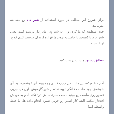
براي شروع اين مطلب در مورد استفاده از
شير خام
رو مطالعه
بفرماييد.
چون منطقيه كه ما كره رو از يه شير پدر مادر دار درست كنيم. يعني
شير خام با كيفيت. با خاصيت. چون ما قراره كره اي درست كنيم كه پر
از خاصيته.
مطابق دستور
ماست درست كنيد.
آدم حظ ميكنه اين ماست پر چرب قالبي رو ميبينه. آي خوشمزه بود. آي
خوشمزه بود. ماست خانگي تهيه شده از شير گاو ميش. اون لايه چربي
قطور روي ماست رو ببينيد. دست سازنده اش درد نكنه! آدم به خودش
افتخار ميكنه. البته كار اصلي رو چربي شيره انجام داده ها. ما فقط
واسطه ايم!