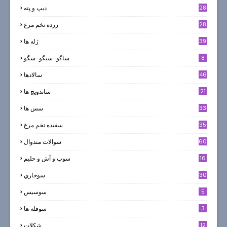
28
ديپ و پته
28
زرده تخم مرغ
39
ژله ها
8
ساگو-سیگو-سگو
46
سالادها
21
ساندویچ ها
33
سس ها
35
سفيده تخم مرغ
60
سوالات متدوال
16
سوپ و آش و حليم
30
سوخاري
5
سوسيس
3
سوفله ها
12
شکلات