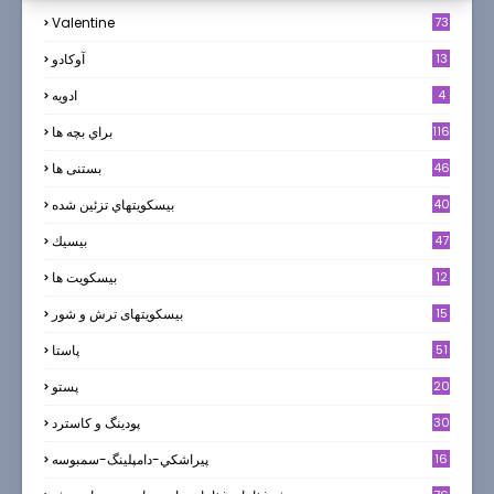
Valentine
73
13
آوکادو
4
ادويه
116
براي بچه ها
46
بستنی ها
40
بيسكويتهاي تزئين شده
47
بيسيك
12
بیسکویت ها
0
15
بیسکویتهای ترش و شور
51
پاستا
20
پستو
30
پودینگ و کاسترد
16
پيراشكي-دامپلينگ-سمبوسه