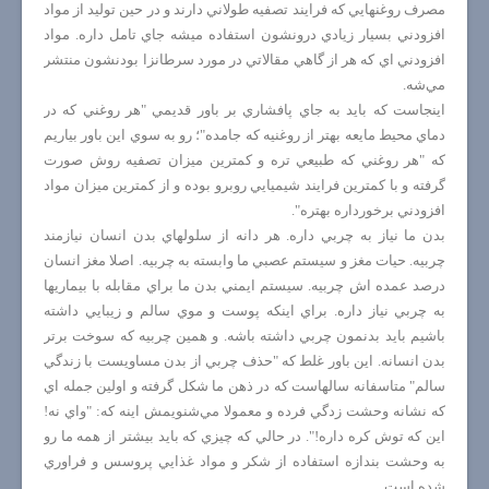
مصرف روغنهايي كه فرايند تصفيه طولاني دارند و در حين توليد از مواد
افزودني بسيار زيادي درونشون استفاده ميشه جاي تامل داره. مواد
افزودني اي كه هر از گاهي مقالاتي در مورد سرطانزا بودنشون منتشر
مي‌شه.
اينجاست كه بايد به جاي پافشاري بر باور قديمي "هر روغني كه در
دماي محيط مايعه بهتر از روغنيه كه جامده"؛ رو به سوي اين باور بياريم
كه "هر روغني كه طبيعي تره و كمترين ميزان تصفيه روش صورت
گرفته و با كمترين فرايند شيميايي روبرو بوده و از كمترين ميزان مواد
افزودني برخورداره بهتره".
بدن ما نياز به چربي داره. هر دانه از سلولهاي بدن انسان نيازمند
چربيه. حيات مغز و سيستم عصبي ما وابسته به چربيه. اصلا مغز انسان
درصد عمده اش چربيه. سيستم ايمني بدن ما براي مقابله با بيماريها
به چربي نياز داره. براي اينكه پوست و موي سالم و زيبايي داشته
باشيم بايد بدنمون چربي داشته باشه. و همين چربيه كه سوخت برتر
بدن انسانه. اين باور غلط كه "حذف چربي از بدن مساويست با زندگي
سالم" متاسفانه سالهاست كه در ذهن ما شكل گرفته و اولين جمله اي
كه نشانه وحشت زدگي فرده و معمولا مي‌شنويمش اينه كه: "واي نه!
اين كه توش كره داره!". در حالي كه چيزي كه بايد بيشتر از همه ما رو
به وحشت بندازه استفاده از شكر و مواد غذايي پروسس و فراوري
شده است.