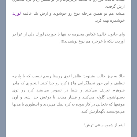
ازش گرفت.
ميشه هم تو همين مرحله دوغ رو جوشوند و ازش يك عالمه
لورك
خوشمزه تهيه كرد.
واي جاتون خالي! عكاس محترمه نه تنها با خوردن لورك دلي از عزا در
آوردند بلكه تا خرخره هم دوغ نوشيدند!!!
حالا يه چيز جالب بشنويد: ظاهرا توي روستا رسم نيست كه با پارچه
تنظيف و اين جور تجملگرايي ها (!) كره رو جدا كنند. اينجوري كه مادر
شوهرم تعريف مي‌كنند و شما در تصوير مي‌بينيد كره رو توي
دستهاشون گلوله مي‌كنند و فشار ميدند تا دوغش جدا شه. و اون
موقعها كه يخچالي در كار نبوده به كره نمك مي‌زدند و اينطوري تا مدتها
مي‌تونستند نگهداريش كنند.
اينم از شيوه سنتي ترش!