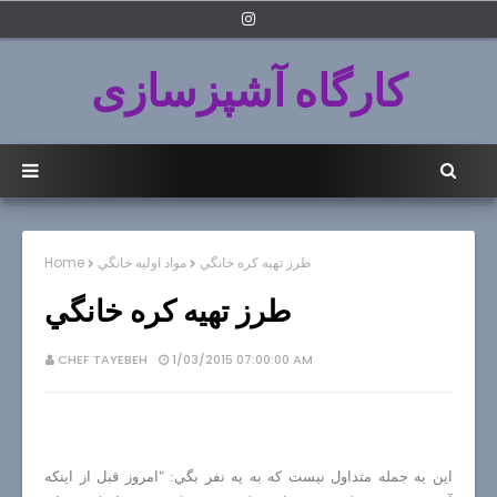
کارگاه آشپزسازی
طرز تهيه كره خانگي
مواد اوليه خانگي
Home
طرز تهيه كره خانگي
CHEF TAYEBEH
1/03/2015 07:00:00 AM
اين يه جمله متداول نيست كه به يه نفر بگي: "امروز قبل از اينكه