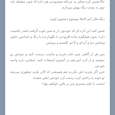
حالا همين كره محلي يه مرحله جوشوندن هم داره كه چون مفصله بايد
توي يه پست ديگه بهش بپردازم.
ديگه فكر كنم كاملا موضوع دستتون اومد.
تصور كنيد اين كره اي كه خودتون از يه شير خوب گرفتيد چقدر خاصيت
داره. بدون هيچگونه ماده افزودني يا نگهدارنده يا رنگ و اسانس. حاوي
ويتامين دي و آ و اي و كا دو. كلسيم و پروتئين.
پس هر از گاهي شير خام بخريد و ماست درست كنيد و دوغش رو
بنوشيد و از كره اش هم در آشپزي استفاده كنيد. صفايي داره واسه
خودش.
حتي اگر تجربه اش نكرديد هم همينقدر كه الان بلديد چطوري مي‌شه
تو خونه به راحتي كره درست كرد خودش خيلي مفيده.
امشب با علم بيشتري سر بر بالين خواهيد نهاد!