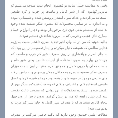
وقتي يه مقايسه خيلي ساده تو ذهنمون انجام بديم متوجه مي‌شيم كه
مادربزرگهامون كه از شير كامل و ماست پر چرب و كره طبيعي
استفاده مي‌كردند و غذاهاشون اينقدر پروسس شده و شيميايي نبوده
و به اندازه ما در تمامي محصولات غذاييشون شكر تصفيه شده وجود
نداشته از سيستم بدني قوي تري برخوردار بودند و دچار انواع و اقسام
بيماري هاي عجيب و غريبي كه ما امروزه شاهدش هستيم نبودند.
جالبه بدونيد كه من در سالهاي اخير تجديد نظري داشتم نسبت به رژيم
غذايي سالمي كه هميشه دنبال ميكردم و اينبار تصميمم بر اين بوده كه
به جاي اصرار و پافشاري بر روي مصرف شير كم چرب و ماست كم
چرب؛ رو بيارم به سوي استفاده از لبنيات خالص. يعني شير خام و
ماست محلي با چربي كامل و همچنين كره. منتها از اون سمت ميزان
مصرف شكر تصفيه شده رو به حداقل ممكن برسونم و به جاش از قند
هاي طبيعي موجود در ميوه ها و از همه بهتر خرما و شيره خرما و عسل
طبيعي استفاده كنم. و اعتراف ميكنم كه وضعيت فيزيكيم هرگز بهتر از
اكنون نبوده. استفاده معقولانه از چربيهايي كه ميتونند باعث تقويت
بنيه فرد بشن راهيه كه من در پيش گرفتم. بدون ترس از اون چهل
پنجاه كالري بيشتري كه با مصرف شير كامل به جاي شير كم چرب به
بدنم مي‌رسه!
مقالات علمي جديدي وجود دارند كه تاكيد خاصي مي‌كنند بر مصرف