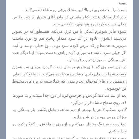
ببينيد.
سمت راست تصوبر در بالا اين مشك برقي رو مشاهده مي‌كنيد.
و در كنار مشك هشت كيلو ماستي كه مادر آقاي شوهر از شير خالص
محلي درست كردند رو هم توي بشكه مي‌بينيد.
شيوه مادر شوهرم اندكي با من فرق مي‌كنه. همينطور كه در تصوير
مي‌بينيد ايشون علاوه بر آب سرد مقدار زيادي هم يخ توي ماست
مي‌ريزند. همينطور كه عرض كردم سرد بودن دوغ خيلي مهمه. و البته
اگر خيلي سرد باشه هم ميزان كره زيادي بدست نمیاد! اينا ديگه همه
اش بستگي به ميزان تجربه فرد داره.
در اون تصويري كه آقاي شوهر در حال سفت كردن پيچهاي سر همزن
هستند شما پره هاي فلزي مشك رو مشاهده مي‌كنيد. در واقع كار اصلي
رو همين پره هاي كوچولو انجام ميدن كه عملا شبيه به پره هاي مخلوط
كن خودمونه.
بعد از نيم ساعت گردش و چرخش كره از دوغ جدا ميشه و به صورت
كف روي سطح مشك قرار مي‌گيره.
گاهي ممكنه كمتر يا بيشتر از نيم ساعت طول بكشه. باز بستگي به
ميزان چربي موجود در شير داره.
دوغ رو به يه ديگ منتقل مي‌كنيم و از روي سطحش با كفگير كره رو
جدا ميكنيم.
میشه مجددا دوغ رو به مشك برگردوند و از نو همش زد و كره بيشتري