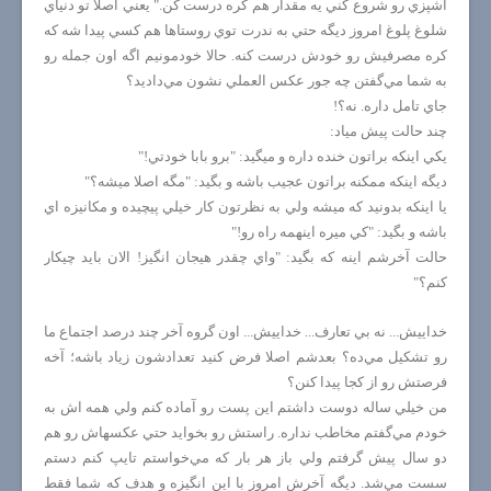
آشپزي رو شروع كني يه مقدار هم كره درست كن." يعني اصلا تو دنياي
شلوغ پلوغ امروز ديگه حتي به ندرت توي روستاها هم كسي پيدا شه كه
كره مصرفيش رو خودش درست كنه. حالا خودمونيم اگه اون جمله رو
به شما مي‌گفتن چه جور عكس العملي نشون مي‌داديد؟
جاي تامل داره. نه؟!
چند حالت پيش مياد:
يكي اينكه براتون خنده داره و ميگيد: "برو بابا خودتي!"
ديگه اينكه ممكنه براتون عجيب باشه و بگيد: "مگه اصلا ميشه؟"
يا اينكه بدونيد كه ميشه ولي به نظرتون كار خيلي پيچيده و مكانيزه اي
باشه و بگيد: "كي ميره اينهمه راه رو!"
حالت آخرشم اينه كه بگيد: "واي چقدر هيجان انگيز! الان بايد چيكار
كنم؟"
خداييش... نه بي تعارف... خداييش... اون گروه آخر چند درصد اجتماع ما
رو تشكيل مي‌ده؟ بعدشم اصلا فرض كنيد تعدادشون زياد باشه؛ آخه
فرصتش رو از كجا پيدا كنن؟
من خيلي ساله دوست داشتم اين پست رو آماده كنم ولي همه اش به
خودم مي‌گفتم مخاطب نداره. راستش رو بخوايد حتي عكسهاش رو هم
دو سال پيش گرفتم ولي باز هر بار كه مي‌خواستم تايپ كنم دستم
سست مي‌شد. ديگه آخرش امروز با اين انگيزه و هدف كه شما فقط