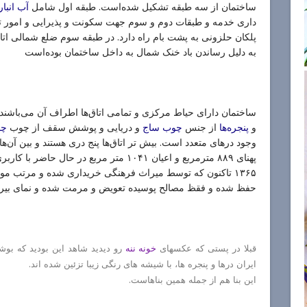
ساختمان از سه طبقه تشکیل شده‌است. طبقه اول شامل
آب انبار
داری خدمه و طبقات دوم و سوم جهت سکونت و پذیرایی و امور ت
پلکان حلزونی به پشت بام راه دارد. در طبقه سوم ضلع شمالی ا
به دلیل رساندن باد خنک شمال به داخل ساختمان بوده‌است
ساختمان دارای حیاط مرکزی و تمامی اتاق‌ها اطراف آن می‌باشند که
و
از جنس
و دریایی و پوشش سقف از چوب
پنجره‌ها
چوب
ساج
چن
پهنای ۸۸۹ مترمربع و اعیان ۱۰۴۱ متر مربع در
۱۳۶۵ تاکنون که توسط میراث فرهنگی خریداری شده و مرتب مورد
حفظ شده و فقظ مصالح پوسیده تعویض و مرمت شده و نمای بیر
قبلا در پستی که عکسهای
خونه ننه
رو دیدید شاهد این بودید که بو
ایران درها و پنجره ها، با شیشه های رنگی زیبا تزئین شده اند.
این بنا هم از جمله همین بناهاست.