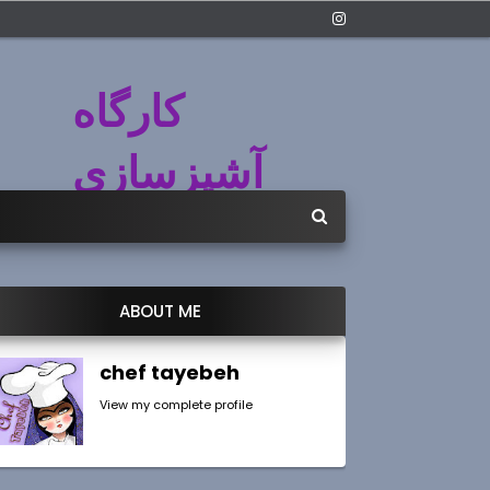
کارگاه
آشپزسازی
ABOUT ME
chef tayebeh
View my complete profile