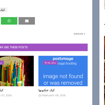
کیک 
NEWER
Y LIKE THESE POSTS
براي بچه ها
برا
کیک عنکبوتها
کیک
07, 2016
FEBRUARY 09, 2016