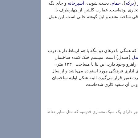
(
)،
، دست شویی،
و جای نگه
برکه
حمام
آشپزخانه
جاری بوده‌است. عمارت گلشن از چهارطرف با
تاقی ساخته نشده و این گوشه خالی است. این عمل
 همگی با درهای دو لنگه با هم اربتاط دارند. درب
(صندل) است. سیستم خنک کننده ساختمان
دل
وجود درهای متعدد است. بیش تر اتاق‌ها پنج دری هستند و بین آن‌ها راهرو وجود دارد. این بنا با مساحت ۱۲۳۰ متر،
 حال حاضر با کاربری اداری فرهنگی مورد استفاده می‌باشد و از سال
 تعمیر قرار می‌گیرد. البته شکل اولیه ساختمان
ونی آن سفید کاری شده‌است
شهر دارای یک سبک معماری قدیمیه که مثل سایر نقاط