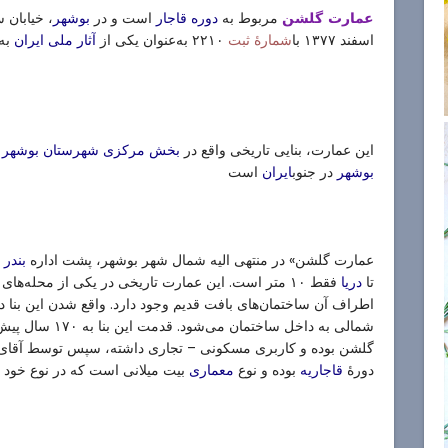
مربوط به
است و در
عمارت گلشن
دوره قاجار
بوشهر
اسفند ۱۳۷۷ با
۲۲۱۰ به‌عنوان یکی از
به
شمارهٔ ثبت
آثار ملی ایران
این عمارت، بنایی تاریخی واقع در
ی
بخش مرکزی
شهرستان بوشهر
در جنوب
است
بوشهر
ایران
«عمارت گلشن» در منتهی الیه شمال شهر بوشهر، پشت اداره
د
بندر
تا
فقط ۱۰ متر است. این عمارت تاریخی در یکی از محله‌های قدیمی بوشهر به نام
دریا
اطراف آن ساختمان‌های بافت قدیم وجود دارد. واقع شدن این بنا د
شمالی به داخل سا
گلشن بوده و کاربری مسکونی – تجاری داشته، سپس توسط آقای 
دورهٔ
بوده و نوع
بیت میلانی است که در نوع خود
قاجاریه
معماری