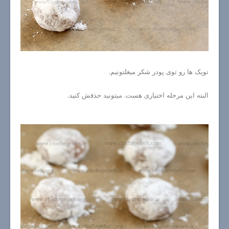
توپک ها رو توی پودر شکر میغلتونیم.
البته این مرحله اختیاری هست. میتونید حذفش کنید.