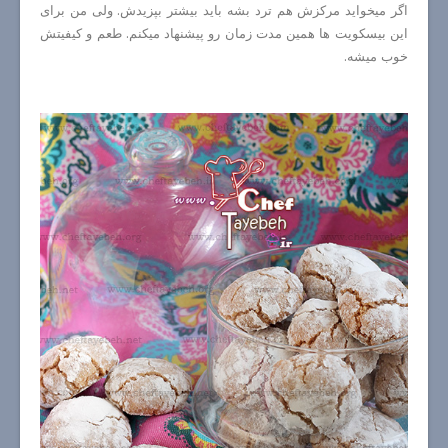
اگر میخواید مرکزش هم ترد بشه باید بیشتر بپزیدش. ولی من برای
این بیسکویت ها همین مدت زمان رو پیشنهاد میکنم. طعم و کیفیتش
خوب میشه.