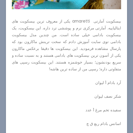
بیسکویت آمارتی amaretti یکی از معروف ترین بیسکویت های
ایتالیاییه. آمارتی مرکزی نرم و پوششی ترد داره. این بیسکویت، یک
بیسکویت بادامی خیلی ساده است. من چندین مدل بیسکویت
بادامی توی سایت آموزش دادم که سخت ترینش ماکارون بود که
پارسال مشاهده فرمودید. این بیسکویت ها دقیقا برعکس ماکارون
یکی از آسون ترین بیسکویت های بادامی هستند و به نسبت ساده و
سریع بودنشون؛ بسیار خوشمزه هستند. این بیسکویت رسپی های
متفاوتی داره؛ رسپی من از ساده ترین هاشه!
آرد بادام 1 لیوان
شکر نصف لیوان
سفیده تخم مرغ 1 عدد
اسانس بادام ربع ق چ