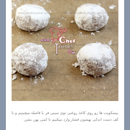
بیسکویت ها رو روی کاغذ روغنی توی سینی فر با فاصله میچینیم و با
کف دست اندکی بهشون فشار وارد میکنیم تا کمی پهن بشن.