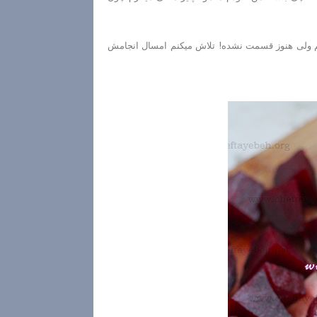
کنم ولی هنوز قسمت نشده! تلاش میکنم امسال انجامش