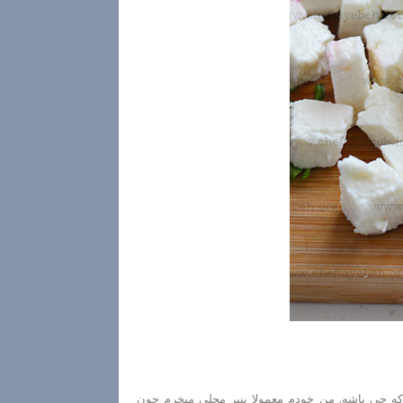
که چی باشه. من خودم معمولا پنیر محلی میخرم چون