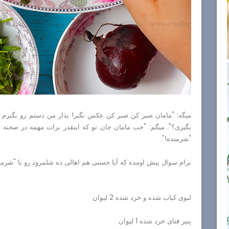
میگه: "مامان صبر کن صبر کن عکس نگیر! بذار من دستم رو بگیرم
بگیری؟". میگم: "خب مامان جان تو که اینقدر برات مهمه در صحنه ح
"شرمنده!".
برام سوال پیش اومده که آیا حسنی هم اهالی ده شلمرود رو با "شرمن
لبوی کباب شده و خرد شده 2 لیوان
پنیر فتای خرد شده 1 لیوان