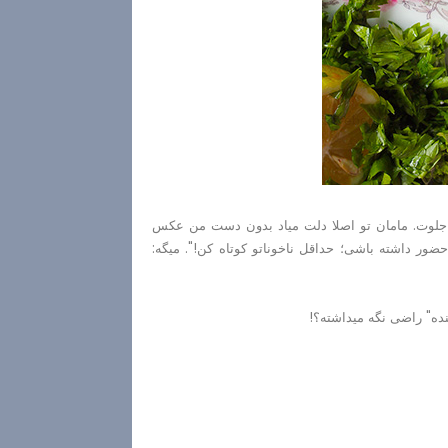
 جلوت. مامان تو اصلا دلت میاد بدون دست من عکس
ضور داشته باشی؛ حداقل ناخوناتو کوتاه کن!". میگه:
ده" راضی نگه میداشته؟!