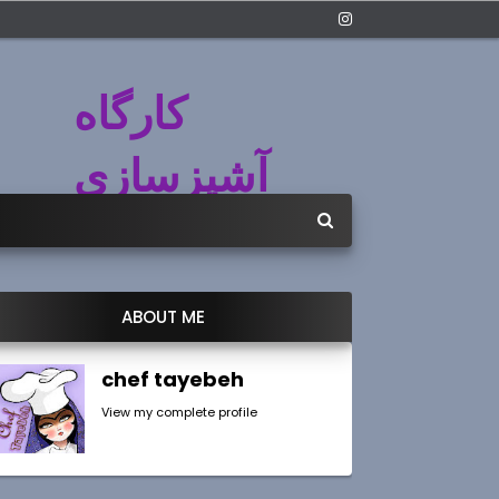
کارگاه
آشپزسازی
ABOUT ME
chef tayebeh
View my complete profile