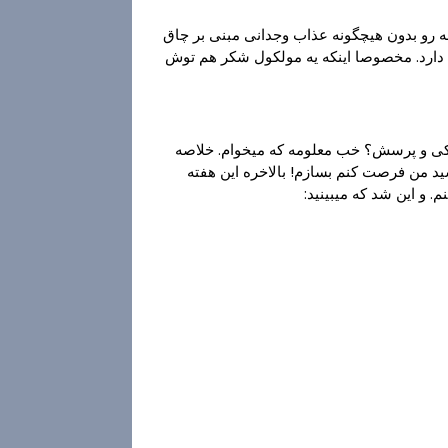
بشه رو بدون هیچگونه عذاب وجدانی مبنی بر چاق
د دارد. مخصوصا اینکه یه مولکول شکر هم توش
.نیکی و پرسش؟ خب معلومه که میخوام. خلاصه
شید من فرصت کنم بسازم! بالاخره این هفته
 و این شد که میبینید: