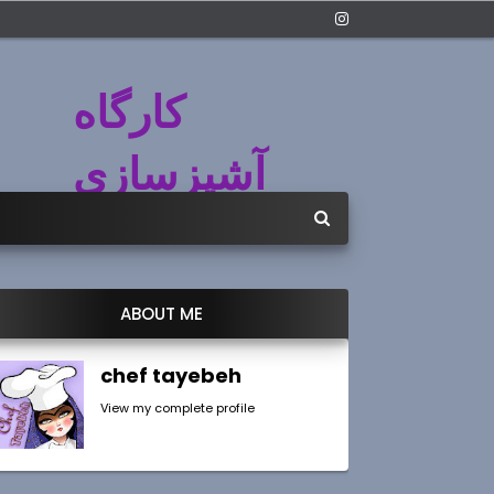
کارگاه
آشپزسازی
ABOUT ME
chef tayebeh
View my complete profile