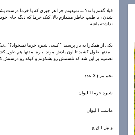
قبلا گفتم یا نه؟ .... نمیدونم چرا هر چیزی که با خرما درست 
شدن ، با طیب خاطر میندازم بالا. کیک خرما که دیگه جای خو
نداشته باشه
یکی از همکارا یه بار پرسید: " کسی شیره خرما نمیخواد؟" ..
...مدتها طول کشید تا اون یادش موند بیاره...مدتها هم طول ک
تصمیم بر این شد که تلسمش رو بشکونم و کیکه رو درستش کنم.
تخم مرغ 3 عدد
شیره خرما 1 لیوان
ماست 1 لیوان
وانیل 1 ق چ