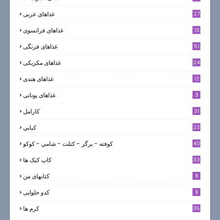
27
غذاهای عربی
13
غذاهای فرانسوی
51
غذاهای فرنگی
24
غذاهای مکزیکی
12
غذاهای هندی
3
غذاهای یونانی
31
كارامل
23
كبابي
40
كوفته - برگر - كتلت - شامي - كوكو
33
کاپ کیک ها
8
کتابهای من
9
کدو حلوایی
35
کرم ها