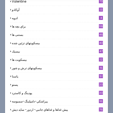
Valentine
73
13
آوکادو
4
ادويه
116
براي بچه ها
46
بستنی ها
40
بيسكويتهاي تزئين شده
47
بيسيك
12
بیسکویت ها
0
15
بیسکویتهای ترش و شور
51
پاستا
20
پستو
30
پودینگ و کاسترد
16
پيراشكي-دامپلينگ-سمبوسه
76
پيش غذاها و غذاهاي جانبي- اردور- سايد ديش