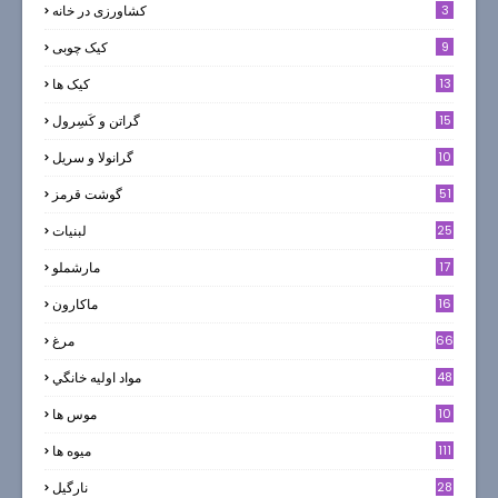
3
کشاورزی در خانه
9
کیک چوبی
13
کیک ها
5
15
گراتن و كَسِرول
10
گرانولا و سريل
51
گوشت قرمز
25
لبنيات
17
مارشملو
16
ماکارون
66
مرغ
48
مواد اوليه خانگي
10
موس ها
111
میوه ها
28
نارگيل