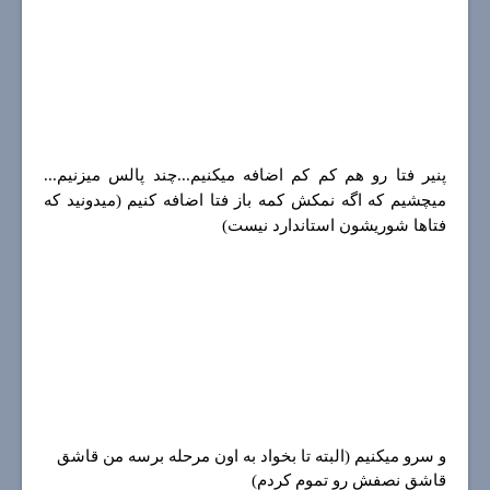
پنير فتا رو هم كم كم اضافه ميكنيم...چند پالس ميزنيم...
ميچشيم كه اگه نمكش كمه باز فتا اضافه كنيم (ميدونيد كه
فتاها شوريشون استاندارد نيست)
و سرو ميكنيم (البته تا بخواد به اون مرحله برسه من قاشق
قاشق نصفش رو تموم كردم)