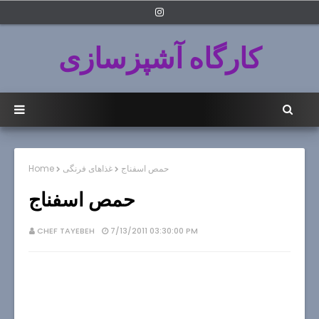
کارگاه آشپزسازی
حمص اسفناج
غذاهای فرنگی
Home
حمص اسفناج
CHEF TAYEBEH
7/13/2011 03:30:00 PM