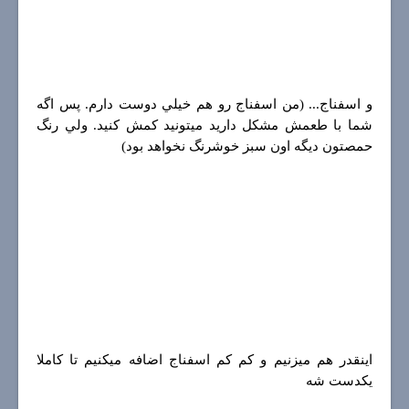
و اسفناج... (من اسفناج رو هم خيلي دوست دارم. پس اگه
شما با طعمش مشكل داريد ميتونيد كمش كنيد. ولي رنگ
حمصتون ديگه اون سبز خوشرنگ نخواهد بود)
اينقدر هم ميزنيم و كم كم اسفناج اضافه ميكنيم تا كاملا
يكدست شه