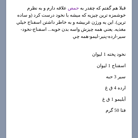
قبلا هم گفتم كه چقدر به
حمص
علاقه دارم و به نظرم
خوشمزه ترين چيزيه كه ميشه با نخود درست كرد (و ساده
ترين). اين يه ورژن غربيشه و به خاطر داشتن اسفناج خيلي
مغذيه. يعني همه چيزش واسه بدن خوبه... اسفناج-نخود-
سير-ارده-پنير-ليمو-همه چي
نخود پخته 1 ليوان
اسفناج 1 ليوان
سير 3 حبه
ارده 4 ق غ
آبليمو 1 ق غ
فتا 50 گرم