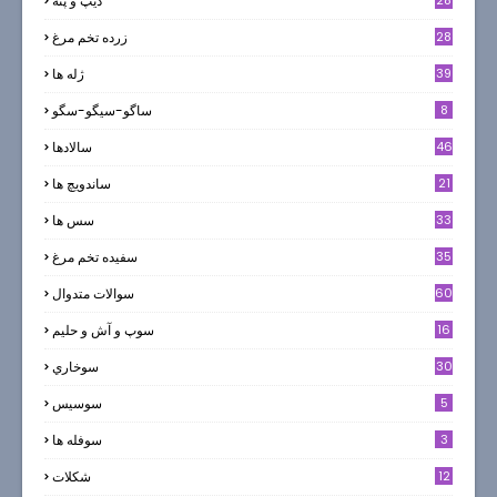
ديپ و پته
28
زرده تخم مرغ
39
ژله ها
8
ساگو-سیگو-سگو
46
سالادها
21
ساندویچ ها
33
سس ها
35
سفيده تخم مرغ
60
سوالات متدوال
16
سوپ و آش و حليم
30
سوخاري
5
سوسيس
3
سوفله ها
12
شکلات
7