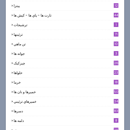
12
پیتزا
44
تارت ها - پاي ها - كيش ها
1
ترشيجات
71
تزئینها
10
تن ماهي
3
جوانه ها
26
چیزکیک
23
حلواها
18
خرما
50
خميرها و نان ها
34
خميرهاي تزئيني
83
دسرها
8
دلمه ها
28