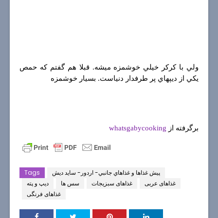
ولي با كركر خيلي خوشمزه ميشه. قبلا هم گفتم كه حمص
يكي از ديپهاي پر طرفدار دنياست. بسيار خوشمزه
برگرفته از
whatsgabycooking
پيش غذاها و غذاهاي جانبي- اردور- سايد ديش
Tags
غذاهای عربی
غذاهای سبزیجات
سس ها
ديپ و پته
غذاهای فرنگی