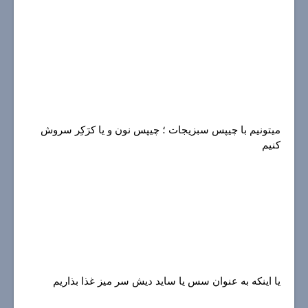
ميتونيم با چيپس سبزيجات ؛ چيپس نون و يا كرَكِر سروش
كنيم
يا اينكه به عنوان سس يا سايد ديش سر ميز غذا بذاريم