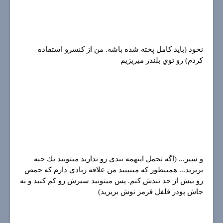
نخود (بايد كامل پخته شده باشه. من از كنسرو استفاده
كردم) رو توي بلندر ميريزيم
و سير... (اگه تحمل اينهمه تندي رو نداريد ميتونيد يك حبه
بريزيد... همينطور كه ميبينيد من علاقه زيادي دارم كه حمص
رو بيش از حد تندش كنم. پس ميتونيد سيرش رو كم كنيد و به
جاش پودر فلفل قرمز توش بريزيد)