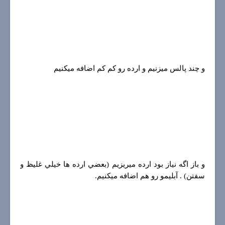
و چند پالس ميزنيم و ارده رو كم كم اضافه ميكنيم
و باز اگه نياز بود ارده ميريزيم (بعضي ارده ها خيلي غليظ و
سفتن) . آبليمو رو هم اضافه ميكنيم.