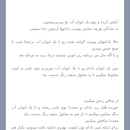
آبكش كرده و توي يك ليوان آب يخ ميريزيمشون
به سادگي هرچه تمامتر پوست بادامها ازشون جدا ميشن
حالا بادامهاي پوست گرفته شده رو با يك ليوان آب ترجيحا شب تا
صبح خيس ميديم
و يا اگه مثل من برنامه ريز خوبي نيستيد درجا بريد به مرحله بعد
پس يك ليوان بادام رو با يك ليوان آب ميريزيم توي بلندر و خوب
مخلوط ميكنيم تا يه محلول سفيد رنگ بدست بياد
از صافي ردش ميكنيم
خورده هاي ريز بادام رو مجددا توي بلندر ريخته و با يك ليوان آب
ديگه ميكس ميكنيم تا باز هم يه محلول سفيد رنگ بدست بياد
مجددا صافش ميكنيم
براي اينكه شير بادام تون كيفيت بهتري داشته باشه ميتونيد يكبار هم