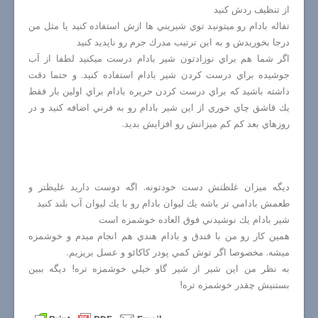
از تنظيف ردش كنيد
تفاله بادام رو ميتونيد توي شيريني ها ازش استفاده كنيد يا مثل من
درجا بخوريدش و به اين ترتيب مدرك جرم رو ناپديد كنيد
اگر شما هم براي نوزادتون شير بادام درست ميكنيد لطفا از آب
جوشيده براي درست كردن شير بادام استفاده كنيد. و حتما دقت
داشته باشيد كه براي درست كردن حريره بادام براي اولين بار فقط
يك قاشق چاي خوري از اين شير بادام رو به فرني اضافه كنيد و در
روزهاي بعد كم كم ميزانش رو افزايش بديد.
ديگه ميزان غلظتش دست خودتونه. اگه دوست داريد غليظتر و
طعمش بادامي تر باشه يك ليوان بادام رو با يك ليوان آب بلند كنيد
شير بادام يك نوشيدني فوق العاده خوشمزه است
همين كار رو من با فندق و بادام هندي هم انجام ميدم و خوشمزه
ميشه. مخصوصا اگر توش كمي پودر كاكائو و عسل بريزيم.
به نظر من اين شير از شير گاو خيلي خوشمزه تره! ديگه ببين
بستنيش چقدر خوشمزه تره!