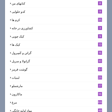
8
کتابهای من
9
کدو حلوایی
35
کرم ها
3
کشاورزی در خانه
9
کیک چوبی
13
کیک ها
5
15
گراتن و كَسِرول
10
گرانولا و سريل
51
گوشت قرمز
25
لبنيات
17
مارشملو
16
ماکارون
66
مرغ
48
مواد اوليه خانگي