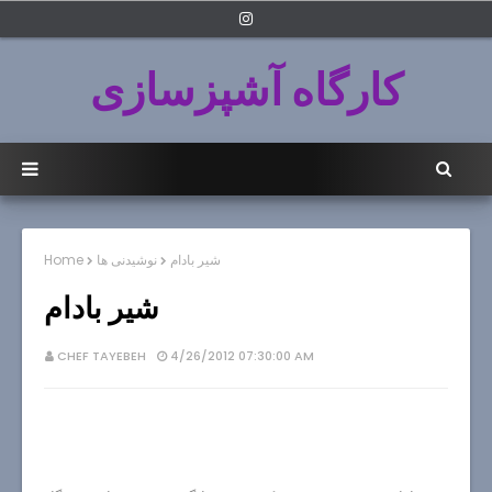
کارگاه آشپزسازی
شير بادام
نوشیدنی ها
Home
شير بادام
CHEF TAYEBEH
4/26/2012 07:30:00 AM