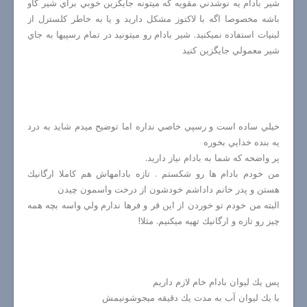
شير بادام يه نوشدني مقويه كه ميتونه جايگزين خوبي براي شير گاو
باشه مخصوصا اگه با لاكتوز مشكل داريد و يا به خاطر كلسترل از
لبنيات استفاده نميكنيد. شير بادام رو ميتونيد در تمام رسپيها به جاي
شير معمولي جايگزين كنيد
خيلي ساده است و رسپي خاصي نداره اما توضيح ميدم شايد به درد
يه بنده خدايي بخوره
پر واضحه كه شما به بادام نياز داريد.
من خودم بادام ها رو شكستم . تازه بادامهاش هم كاملا ارگانيك
هستن و پدر خانم داداشم خودشون از درخت واسمون چيدن
البته من خودم تو خوردن از اين قر و فرها ندارم ولي واسه بچه همه
چيز رو تازه و ارگانيك تهيه ميكنيم. مثلا!
پس يك ليوان بادام خام لازم داريم
با يك ليوان آب به مدت يك دقيقه ميجوشونيمش