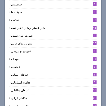
5
سوسيس
3
سوفله ها
12
شکلات
7
48
شير عسلي و شير تبخير شده
11
شیرینی های سنتی
20
شیرینی های عربی
8
شیرینیهای رژیمی
18
صبحانه
5
عکاسی
9
غذاهای آسیایی
1
غذاهای اسپانیایی
53
غذاهای ایتالیایی
23
غذاهای ایرانی
36
غذاهای بوشهری