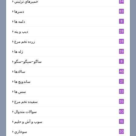
34
خميرهاي تزئيني
83
دسرها
8
دلمه ها
28
ديپ و پته
28
زرده تخم مرغ
39
ژله ها
8
ساگو-سیگو-سگو
46
سالادها
21
ساندویچ ها
33
سس ها
35
سفيده تخم مرغ
60
سوالات متدوال
16
سوپ و آش و حليم
30
سوخاري