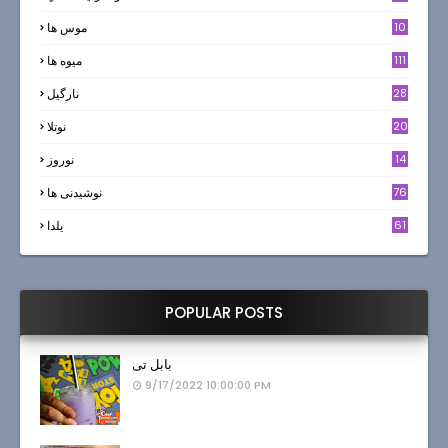
10
موس ها
111
میوه ها
28
نارگيل
20
نوتلا
14
نوروز
6
76
نوشیدنی ها
61
یلدا
POPULAR POSTS
بابل تی
9/17/2022 10:00:00 PM