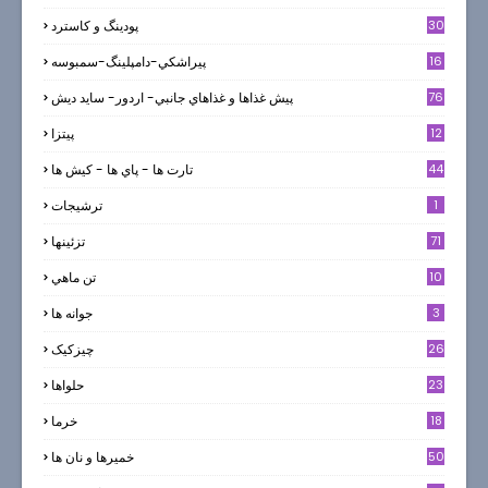
30
پودینگ و کاسترد
16
پيراشكي-دامپلينگ-سمبوسه
76
پيش غذاها و غذاهاي جانبي- اردور- سايد ديش
12
پیتزا
44
تارت ها - پاي ها - كيش ها
1
ترشيجات
71
تزئینها
10
تن ماهي
3
جوانه ها
26
چیزکیک
23
حلواها
18
خرما
50
خميرها و نان ها