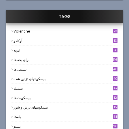
TAGS
Valentine
73
13
آوکادو
4
ادويه
116
براي بچه ها
46
بستنی ها
40
بيسكويتهاي تزئين شده
47
بيسيك
12
بیسکویت ها
0
15
بیسکویتهای ترش و شور
51
پاستا
20
پستو