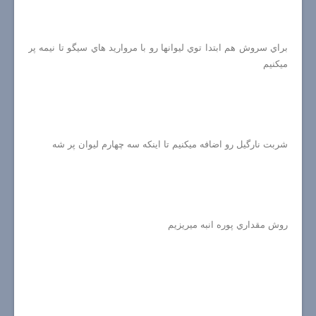
براي سروش هم ابتدا توي ليوانها رو با مرواريد هاي سيگو تا نيمه پر
ميكنيم
شربت نارگيل رو اضافه ميكنيم تا اينكه سه چهارم ليوان پر شه
روش مقداري پوره انبه ميريزيم