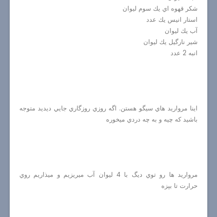
شكر قهوه اي يك سوم ليوان
استار انيس يك عدد
آب يك ليوان
شير نارگيل يك ليوان
انبه 2 عدد
اينا مرواريد هاي سيگو هستن. اگه روزي روزگاري جايي ديديد متوجه
باشيد كه چيه و به چه دردي ميخوره
مرواريد ها رو توي ديگ با 4 ليوان آب ميريزيم و ميذاريم روي
حرارت تا بپزه