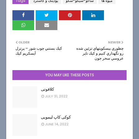
میوه ها
ساگو-سیگو-سگو
پودینگ و کاسترد
Tags
OLDER
NEWER
چطوري بيسكويتهاي تزئين شده
كيك بستني چوب شور – پرتزل
رو نگهداري كنيم و كيك تاپر
آيسكريم كيك
عروسي سحر جون
YOU MAY LIKE THESE POSTS
کلافوتی
JULY 31, 2022
کوکی کاپ لیمویی
JUNE 14, 2022