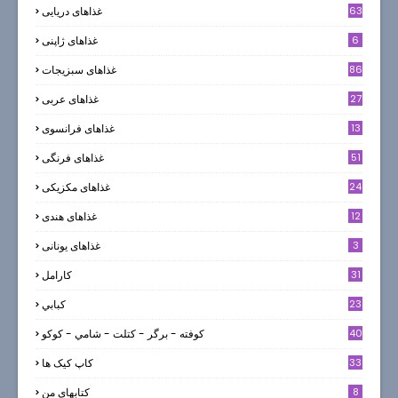
63
غذاهای دریایی
6
غذاهای ژاپنی
86
غذاهای سبزیجات
27
غذاهای عربی
13
غذاهای فرانسوی
51
غذاهای فرنگی
24
غذاهای مکزیکی
12
غذاهای هندی
3
غذاهای یونانی
31
كارامل
23
كبابي
40
كوفته - برگر - كتلت - شامي - كوكو
33
کاپ کیک ها
8
کتابهای من