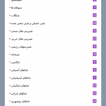
3
سوفله ها
12
شکلات
7
48
شير عسلي و شير تبخير شده
11
شیرینی های سنتی
20
شیرینی های عربی
8
شیرینیهای رژیمی
18
صبحانه
5
عکاسی
9
غذاهای آسیایی
1
غذاهای اسپانیایی
53
غذاهای ایتالیایی
23
غذاهای ایرانی
36
غذاهای بوشهری