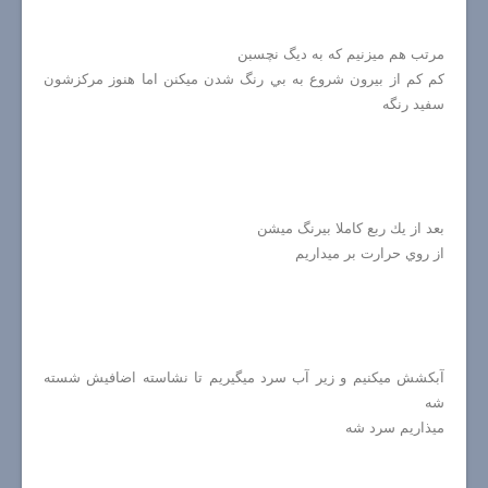
مرتب هم ميزنيم كه به ديگ نچسبن
كم كم از بيرون شروع به بي رنگ شدن ميكنن اما هنوز مركزشون
سفيد رنگه
بعد از يك ربع كاملا بيرنگ ميشن
از روي حرارت بر ميداريم
آبكشش ميكنيم و زير آب سرد ميگيريم تا نشاسته اضافيش شسته
شه
ميذاريم سرد شه