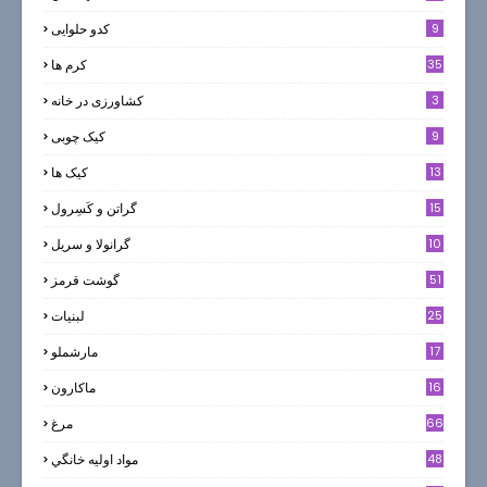
9
کدو حلوایی
35
کرم ها
3
کشاورزی در خانه
9
کیک چوبی
13
کیک ها
5
15
گراتن و كَسِرول
10
گرانولا و سريل
51
گوشت قرمز
25
لبنيات
17
مارشملو
16
ماکارون
66
مرغ
48
مواد اوليه خانگي