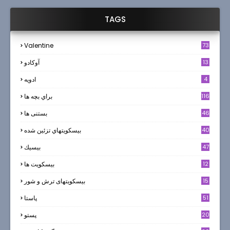
TAGS
Valentine
73
13
آوکادو
4
ادويه
116
براي بچه ها
46
بستنی ها
40
بيسكويتهاي تزئين شده
47
بيسيك
12
بیسکویت ها
0
15
بیسکویتهای ترش و شور
51
پاستا
20
پستو