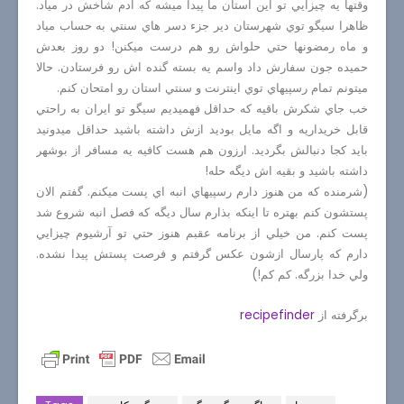
وقتها يه چيزايي تو اين استان ما پيدا ميشه كه آدم شاخش در مياد.
ظاهرا سيگو توي شهرستان دير جزء دسر هاي سنتي به حساب مياد
و ماه رمضونها حتي حلواش رو هم درست ميكنن! دو روز بعدش
حميده جون سفارش داد واسم يه بسته گنده اش رو فرستادن. حالا
ميتونم تمام رسپيهاي توي اينترنت و سنتي استان رو امتحان كنم.
خب جاي شكرش باقيه كه حداقل فهميديم سيگو تو ايران به راحتي
قابل خريداريه و اگه مايل بوديد ازش داشته باشيد حداقل ميدونيد
بايد كجا دنبالش بگرديد. ارزون هم هست كافيه يه مسافر از بوشهر
داشته باشيد و بقيه اش ديگه حله!
(شرمنده كه من هنوز دارم رسپيهاي انبه اي پست ميكنم. گفتم الان
پستشون كنم بهتره تا اينكه بذارم سال ديگه كه فصل انبه شروع شد
پست كنم. من خيلي از برنامه عقبم هنوز حتي تو آرشيوم چيزايي
دارم كه پارسال ازشون عكس گرفتم و فرصت پستش پيدا نشده.
ولي خدا بزرگه. كم كم!)
برگرفته از
recipefinder