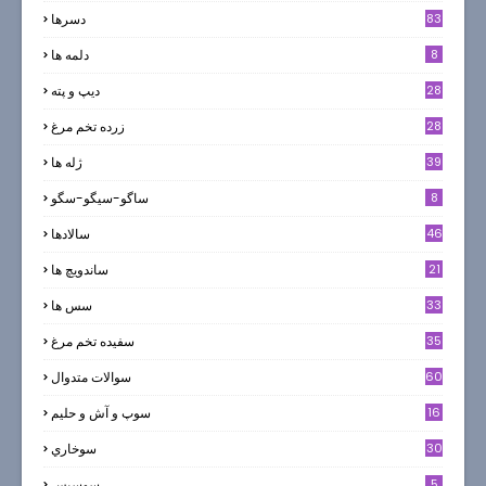
83
دسرها
8
دلمه ها
28
ديپ و پته
28
زرده تخم مرغ
39
ژله ها
8
ساگو-سیگو-سگو
46
سالادها
21
ساندویچ ها
33
سس ها
35
سفيده تخم مرغ
60
سوالات متدوال
16
سوپ و آش و حليم
30
سوخاري
5
سوسيس