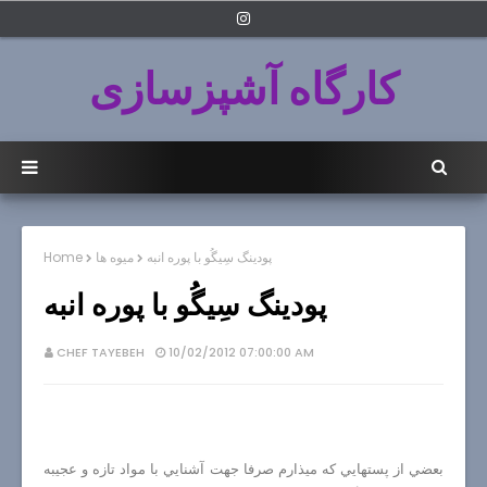
کارگاه آشپزسازی
پودينگ سِيگُو با پوره انبه
میوه ها
Home
پودينگ سِيگُو با پوره انبه
CHEF TAYEBEH
10/02/2012 07:00:00 AM
بعضي از پستهايي كه ميذارم صرفا جهت آشنايي با مواد تازه و عجيبه