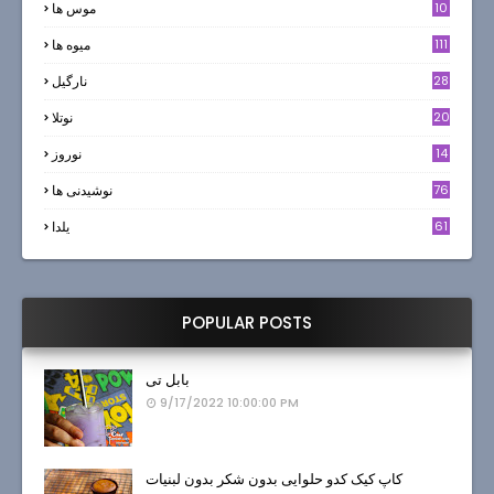
10
موس ها
111
میوه ها
28
نارگيل
20
نوتلا
14
نوروز
6
76
نوشیدنی ها
61
یلدا
POPULAR POSTS
بابل تی
9/17/2022 10:00:00 PM
کاپ کیک کدو حلوایی بدون شکر بدون لبنیات