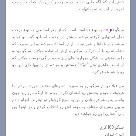
هدف اينه كه اگه جايي ديديد بدونيد چيه و كاربردش كجاست. پست
امروز از اين دسته پستهاست.
سِيگُو
sago
يه نوع نشاسته است كه از مغز اسفنجي يه نوع درخت
نخل استوايي گرفته ميشه. بيشتر در جنوب آسيا و گينه نو توليد
ميشه و در غذاها و شيرينيجات ازش استفاده ميشه به اين صورت كه
نشاسته رو با آب تركيب ميكنن و ازش استفاده ميكنن. سيگو رو به
طور صنعتي به شكل مرواريد هاي ريز سفيد رنگي درست ميكنن كه
از لحاظ ظاهري مثل "تَپيُكا" هستش و ميشه در رسپيها جاي اين دو
رو با هم عوض كرد.
من قبلا دو بار سيگو رو به صورت دسرهاي مختلف خورده بودم اما
هيچوقت خودم پختنش رو امتحان نكرده بودم. تا اينكه مرواريد جون
واسم يه بسته فرستادن و من يه سرچ كوچولو تو اينترنت انجام دادم
و بين رسپيهاي مختلف يه دونه اش رو انتخاب كردم و در اينجا مِن
باب آشنايي اون رو خواهيد ديد
سيگو 100 گرم
آب 4 ليوان