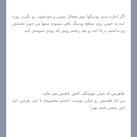
اگر اجازه بديم پودينگها توي يخچال بمونن و خودشون رو بگيرن پوره
انبه به خوبي روي سطح پودينگ باقي ميمونه منتها من چون تحملش
رو نداشتم درجا انبه رو هم ريختم روش كه زودي تمومش كنم
ظاهرش كه خيلي خوشگله. الحق باطنش هم عاليه
من كه طعمش رو خيلي دوست داشتم مخصوصا با انبه. هرچي انبه
اش بيشتر باشه بهتر!