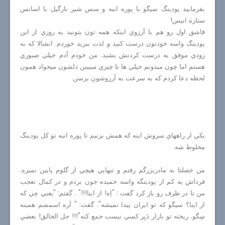
بفرماييد پودينگ سيگو با پوره انبه و سس شير نارگيل با اسانس
ستاره انيس!
قاشق اول رو هم با آرزوي اينكه همه تون بتونيد يه روزي از اين
پودينگ واسه خودتون درست كنيد و لذت ببريد خوردم. انشالا كه به
زودي موفق به درست كردنش بشيد. من خودم آدم خيلي صبوري
هستم اما چون ميدونم خيلي ها تا چيزي ميبينن دلشون ميخواد همون
لحظه دعا كردم كه به سرعت به آرزوشون برسن
يكي از راههاي سروش اينه كه همش بزنيم تا پوره انبه تو كل پودينگ
مخلوط شه.
من خصلتا به مادربزرگم رفتم و تنهايي هيچي از گلوم پايين نميره.
فرداش يه كم از پودينگه واسه حميده جون بردم و در كمال تعجب
من تا در ظرف رو باز كرد گفت : "اِه! از اينا!!!" . گفتم: "يعني چي كه
از اينا؟ سيگو كه تو ايران پيدا نميشه". گفت: " آره اسمشم همينه
سِگو. ريخته تو بازار دَيِر كسي نيست جمع كنه"!!! جل الخالق! بعضي