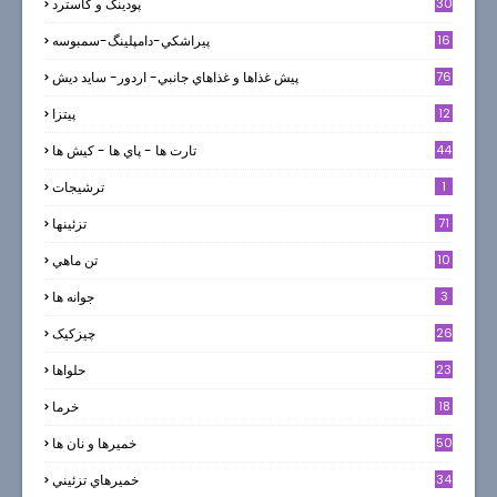
30
پودینگ و کاسترد
16
پيراشكي-دامپلينگ-سمبوسه
76
پيش غذاها و غذاهاي جانبي- اردور- سايد ديش
12
پیتزا
44
تارت ها - پاي ها - كيش ها
1
ترشيجات
71
تزئینها
10
تن ماهي
3
جوانه ها
26
چیزکیک
23
حلواها
18
خرما
50
خميرها و نان ها
34
خميرهاي تزئيني