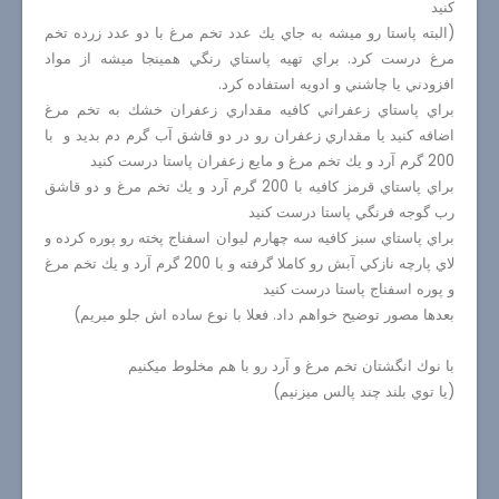
كنيد
(البته پاستا رو ميشه به جاي يك عدد تخم مرغ با دو عدد زرده تخم
مرغ درست كرد. براي تهيه پاستاي رنگي همينجا ميشه از مواد
افزودني يا چاشني و ادويه استفاده كرد.
براي پاستاي زعفراني كافيه مقداري زعفران خشك به تخم مرغ
اضافه كنيد يا مقداري زعفران رو در دو قاشق آب گرم دم بديد و با
200 گرم آرد و يك تخم مرغ و مايع زعفران پاستا درست كنيد
براي پاستاي قرمز كافيه با 200 گرم آرد و يك تخم مرغ و دو قاشق
رب گوجه فرنگي پاستا درست كنيد
براي پاستاي سبز كافيه سه چهارم ليوان اسفناج پخته رو پوره كرده و
لاي پارچه نازكي آبش رو كاملا گرفته و با 200 گرم آرد و يك تخم مرغ
و پوره اسفناج پاستا درست كنيد
بعدها مصور توضيح خواهم داد. فعلا با نوع ساده اش جلو ميريم)
با نوك انگشتان تخم مرغ و آرد رو با هم مخلوط ميكنيم
(يا توي بلند چند پالس ميزنيم)