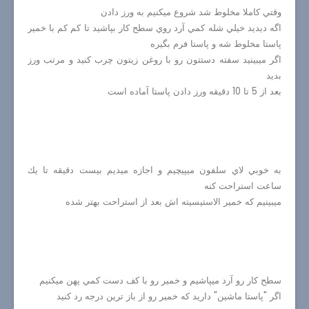
وقتي كاملا مخلوط شد شروع ميكنيم به ورز دادن
اگه ديديد خيلي شله كمي آرد روي سطح كار بپاشيد تا كم كم با خمير
پاستا مخلوط شه و پاستا فرم بگيره
اگر ميبينيد سفته دستتون رو با روغن زيتون چرب كنيد و مرتب ورز
بديد
بعد از 5 تا 10 دقيقه ورز دادن پاستا آماده است
به خوبي لاي سلفون ميپيچيم و اجازه ميديم بيست دقيقه تا يك
ساعت استراحت كنه
ميبينيم كه خمير الاستيسيته اش بعد از استراحت بهتر شده
سطح كار رو آرد ميپاشيم و خمير رو با كف دست كمي پهن ميكنيم
اگر "پاستا ماشين" داريد كه خمير رو از باز ترين درجه رد كنيد