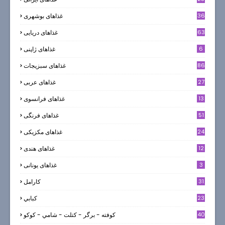
36
غذاهای بوشهری
63
غذاهای دریایی
6
غذاهای ژاپنی
86
غذاهای سبزیجات
27
غذاهای عربی
13
غذاهای فرانسوی
51
غذاهای فرنگی
24
غذاهای مکزیکی
12
غذاهای هندی
3
غذاهای یونانی
31
كارامل
23
كبابي
40
كوفته - برگر - كتلت - شامي - كوكو