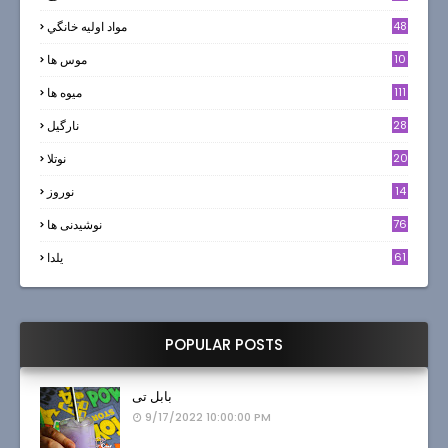
48
مواد اوليه خانگي
10
موس ها
111
میوه ها
28
نارگيل
20
نوتلا
14
نوروز
6
76
نوشیدنی ها
61
یلدا
POPULAR POSTS
بابل تی
9/17/2022 10:00:00 PM