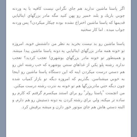
اگر پاستا ماشين نداريد هم جاي نگراني نيست كافيه با يه وردنه
چوبي باريك و بلند خمير رو پهن كنيد مگه مادر بزرگهاي ايتاليايي
قديمها كه پاستا ماشين اختراع نشده بوده چيكار ميكردن؟ پس وردنه
جواب ميده . اما كار سختيه
پاستا ماشين رو بد نيست بخريد به نظر من داشتنش خوبه. امروزه
تو خونه همه مادر بزرگهاي ايتاليايي يه دونه پاستا ماشين پيدا ميشه.
و همينطور تو خونه مادر بزرگهاي بوشهري! تعجب كرديد؟ تعجب
نداره. رشته پلو يكي از غذاهاي سنتي بوشهره كه خب رشته اش رو
هم دستي درست ميكردن اينه كه اين دستگاه پاستا ماشين رو اينجا
به خوبي ميشناسن. بگذريم كه امروزه ديگه تو بازار كمياب شده
چون ديگه حتي مادربزرگها هم تو خونه به ندرت رشته درست ميكنن.
من اتچمنت "پاستا رولر" رو براي استند ميكسرم گرفتم كه كارم رو
ساده تر ميكنه. ولي براي رشته كردن يه دونه دستيش رو هم دارم. و
البته دستي هاش هم جاي موتور خور دارن و ميشه برقيش كرد.