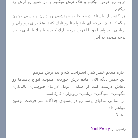
درجه رو عوض ميكنيم و تنگ ترش ميكنيم و باز خمير رو ازش رد
ميكنيم
هر كدوم از پاستاها درجه خاص خودشون رو دارن و رسپي بهتون
ميگه كه تا چه درجه اي بايد پاستا رو نازك كنيد. مثلا براي راويولي و
ترتليني بايد پاستا رو تا آخرين درجه نازك كنيد و يا مثلا تالياتلي تا يك
درجه مونده به آخر
اجازه ميديم خمير كمي استراحت كنه و بعد برش ميزنيم
اين خمير ديگه الان آماده برش خوردنه. ميتونيد انواع پاستاها رو
باهاش درست كنيد از جمله : نودل لازانيا- فتوچيني- تالياتلي-
ليگويني- اسپاگتي- ترتليني- راويولي- فارفاله....
من تمامي مدلهاي پاستا رو در پستهاي جداگانه سر فرصت توضيح
خواهم داد.
انشالا
رسپي از
Neil Perry