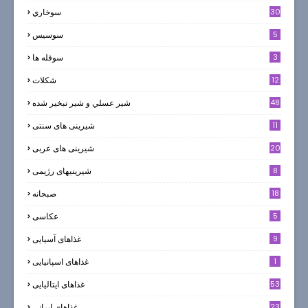
30
سوخاري
5
سوسيس
3
سوفله ها
12
شکلات
7
48
شير عسلي و شير تبخير شده
11
شیرینی های سنتی
20
شیرینی های عربی
8
شیرینیهای رژیمی
18
صبحانه
5
عکاسی
9
غذاهای آسیایی
1
غذاهای اسپانیایی
53
غذاهای ایتالیایی
23
غذاهای ایرانی