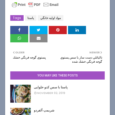
مواد اوليه خانگي
پاستا
Tags
OLDER
NEWER
تالياتلي دست ساز با سس پستوي
پِستوي گوجه فرنگي خشك
گوجه فرنگي خشك شده
YOU MAY LIKE THESE POSTS
پاستا با سس کدو حلوایی
NOVEMBER 02, 2019
شریمپ آلفردو