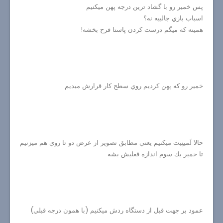
پس خمير رو با گشاد ترين درجه پهن ميكنيم
اسباب بازي جالبيه نه؟
همينه كه ميگم درست كردن پاستا فرح بخشه!
خمير رو كه پهن كرديم روي سطح كار قرارش ميديم
حالا لَمينِيت ميكنيم يعني مطابق تصوير از عرض دو تا روي هم ميزنيم
تا خمير يك سوم اندازه فعليش بشه
عمود بر جهت قبل از دستگاه ردش ميكنيم (با همون درجه قبلي)