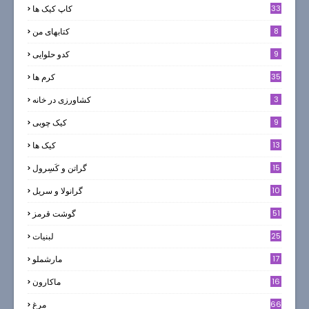
33
کاپ کیک ها
8
کتابهای من
9
کدو حلوایی
35
کرم ها
3
کشاورزی در خانه
9
کیک چوبی
13
کیک ها
5
15
گراتن و كَسِرول
10
گرانولا و سريل
51
گوشت قرمز
25
لبنيات
17
مارشملو
16
ماکارون
66
مرغ