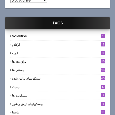
TAGS
Valentine
73
13
آوکادو
4
ادويه
116
براي بچه ها
46
بستنی ها
40
بيسكويتهاي تزئين شده
47
بيسيك
12
بیسکویت ها
0
15
بیسکویتهای ترش و شور
51
پاستا