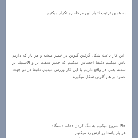
به همين ترتيب 6 بار اين مرحله رو تكرار ميكنيم
اين كار باعث شكل گرفتن گلوتن در خمير ميشه و هر بار كه داريم
تاش ميكنيم دقيقا احساس ميكنيم كه خمير سفت تر و الاستيك تر
شده. يعني در واقع داريم با اين كار ورزش ميديم. دقيقا در دو جهت
عمود بر هم گلوتن شكل ميگيره
حالا شروع ميكنيم به تنگ كردن دهانه دستگاه
هر بار پاستا رو ازش رد ميكنيم