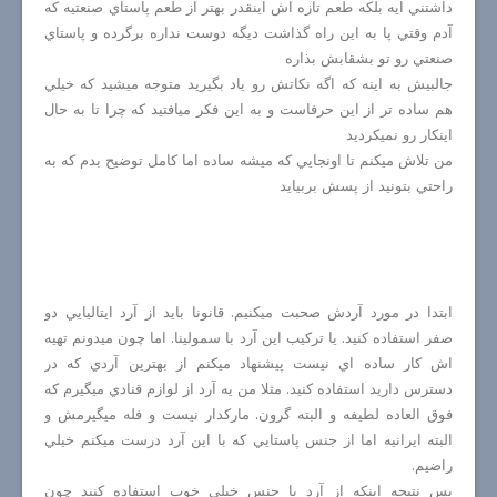
داشتني ايه بلكه طعم تازه اش اينقدر بهتر از طعم پاستاي صنعتيه كه
آدم وقتي پا به اين راه گذاشت ديگه دوست نداره برگرده و پاستاي
صنعتي رو تو بشقابش بذاره
جالبيش به اينه كه اگه نكاتش رو ياد بگيريد متوجه ميشيد كه خيلي
هم ساده تر از اين حرفاست و به اين فكر ميافتيد كه چرا تا به حال
اينكار رو نميكرديد
من تلاش ميكنم تا اونجايي كه ميشه ساده اما كامل توضيح بدم كه به
راحتي بتونيد از پسش بربيايد
ابتدا در مورد آردش صحبت ميكنيم. قانونا بايد از آرد ايتاليايي دو
صفر استفاده كنيد. يا تركيب اين آرد با سمولينا. اما چون ميدونم تهيه
اش كار ساده اي نيست پيشنهاد ميكنم از بهترين آردي كه در
دسترس داريد استفاده كنيد. مثلا من يه آرد از لوازم قنادي ميگيرم كه
فوق العاده لطيفه و البته گرون. ماركدار نيست و فله ميگيرمش و
البته ايرانيه اما از جنس پاستايي كه با اين آرد درست ميكنم خيلي
راضيم.
پس نتيجه اينكه از آرد با جنس خيلي خوب استفاده كنيد چون