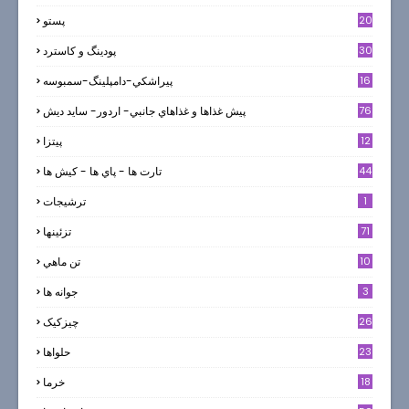
20
پستو
30
پودینگ و کاسترد
16
پيراشكي-دامپلينگ-سمبوسه
76
پيش غذاها و غذاهاي جانبي- اردور- سايد ديش
12
پیتزا
44
تارت ها - پاي ها - كيش ها
1
ترشيجات
71
تزئینها
10
تن ماهي
3
جوانه ها
26
چیزکیک
23
حلواها
18
خرما