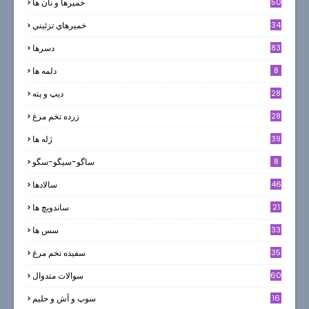
50
خميرها و نان ها
34
خميرهاي تزئيني
83
دسرها
8
دلمه ها
28
ديپ و پته
28
زرده تخم مرغ
39
ژله ها
8
ساگو-سیگو-سگو
46
سالادها
21
ساندویچ ها
33
سس ها
35
سفيده تخم مرغ
60
سوالات متدوال
16
سوپ و آش و حليم