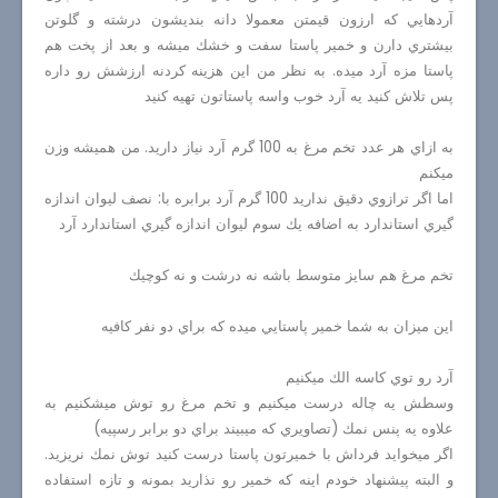
آردهايي كه ارزون قيمتن معمولا دانه بنديشون درشته و گلوتن
بيشتري دارن و خمير پاستا سفت و خشك ميشه و بعد از پخت هم
پاستا مزه آرد ميده. به نظر من اين هزينه كردنه ارزشش رو داره
پس تلاش كنيد يه آرد خوب واسه پاستاتون تهيه كنيد
به ازاي هر عدد تخم مرغ به 100 گرم آرد نياز داريد. من هميشه وزن
ميكنم
اما اگر ترازوي دقيق نداريد 100 گرم آرد برابره با: نصف ليوان اندازه
گيري استاندارد به اضافه يك سوم ليوان اندازه گيري استاندارد آرد
تخم مرغ هم سايز متوسط باشه نه درشت و نه كوچيك
اين ميزان به شما خمير پاستايي ميده كه براي دو نفر كافيه
آرد رو توي كاسه الك ميكنيم
وسطش يه چاله درست ميكنيم و تخم مرغ رو توش ميشكنيم به
علاوه يه پنس نمك (تصاويري كه ميبيند براي دو برابر رسپيه)
اگر ميخوايد فرداش با خميرتون پاستا درست كنيد توش نمك نريزيد.
و البته پيشنهاد خودم اينه كه خمير رو نذاريد بمونه و تازه استفاده