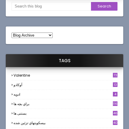
TAGS
Valentine
73
13
آوکادو
4
ادويه
116
براي بچه ها
46
بستنی ها
40
بيسكويتهاي تزئين شده