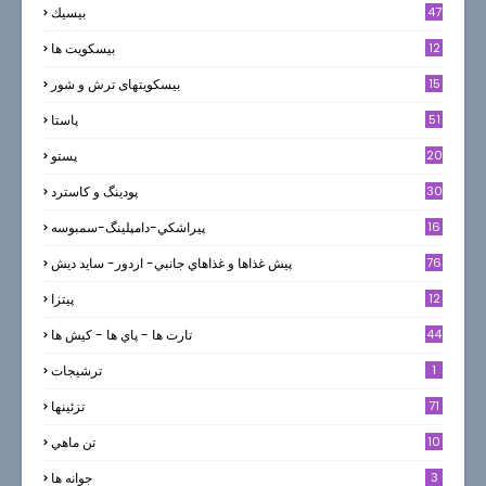
47
بيسيك
12
بیسکویت ها
0
15
بیسکویتهای ترش و شور
51
پاستا
20
پستو
30
پودینگ و کاسترد
16
پيراشكي-دامپلينگ-سمبوسه
76
پيش غذاها و غذاهاي جانبي- اردور- سايد ديش
12
پیتزا
44
تارت ها - پاي ها - كيش ها
1
ترشيجات
71
تزئینها
10
تن ماهي
3
جوانه ها