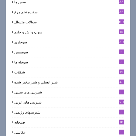
33
سس ها
35
سفيده تخم مرغ
60
سوالات متدوال
16
سوپ و آش و حليم
30
سوخاري
5
سوسيس
3
سوفله ها
12
شکلات
7
48
شير عسلي و شير تبخير شده
11
شیرینی های سنتی
20
شیرینی های عربی
8
شیرینیهای رژیمی
18
صبحانه
5
عکاسی