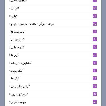
3
غذاهای یونانی
31
كارامل
23
كبابي
40
كوفته - برگر - كتلت - شامي - كوكو
33
کاپ کیک ها
8
کتابهای من
9
کدو حلوایی
35
کرم ها
3
کشاورزی در خانه
9
کیک چوبی
13
کیک ها
5
15
گراتن و كَسِرول
10
گرانولا و سريل
51
گوشت قرمز