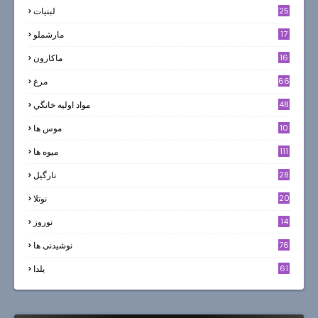
25
لبنيات
17
مارشملو
16
ماکارون
66
مرغ
48
مواد اوليه خانگي
10
موس ها
111
میوه ها
28
نارگيل
20
نوتلا
14
نوروز
6
76
نوشیدنی ها
61
یلدا