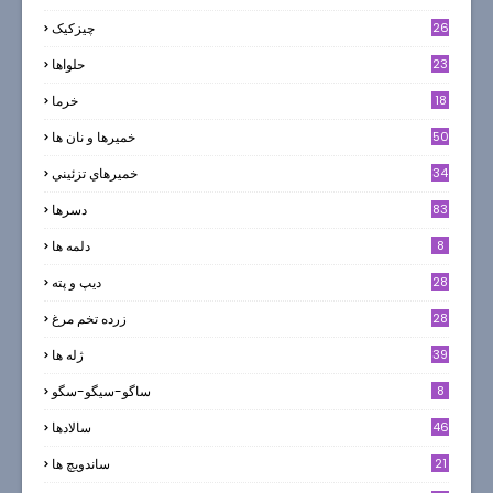
26
چیزکیک
23
حلواها
18
خرما
50
خميرها و نان ها
34
خميرهاي تزئيني
83
دسرها
8
دلمه ها
28
ديپ و پته
28
زرده تخم مرغ
39
ژله ها
8
ساگو-سیگو-سگو
46
سالادها
21
ساندویچ ها