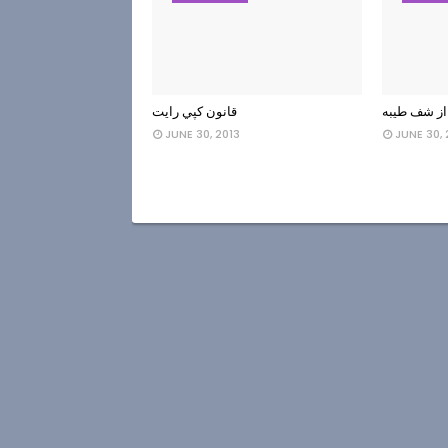
از شف طيبه
قانون كپي رايت
JUNE 30, 2013
JUNE 30, 