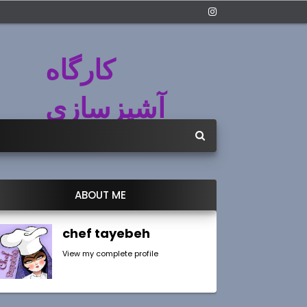
کارگاه
آشپزسازی
ABOUT ME
chef tayebeh
View my complete profile