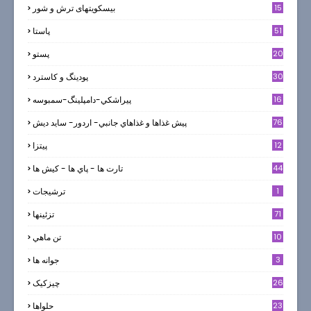
15
بیسکویتهای ترش و شور
51
پاستا
20
پستو
30
پودینگ و کاسترد
16
پيراشكي-دامپلينگ-سمبوسه
76
پيش غذاها و غذاهاي جانبي- اردور- سايد ديش
12
پیتزا
44
تارت ها - پاي ها - كيش ها
1
ترشيجات
71
تزئینها
10
تن ماهي
3
جوانه ها
26
چیزکیک
23
حلواها