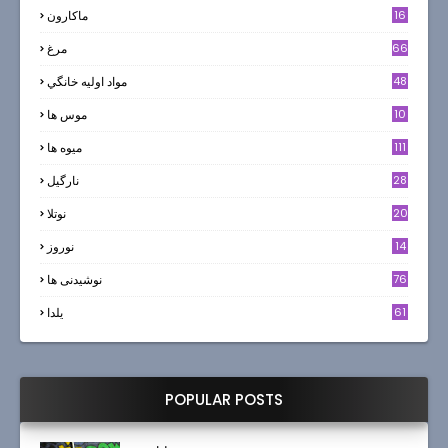
16
ماکارون
66
مرغ
48
مواد اوليه خانگي
10
موس ها
111
میوه ها
28
نارگيل
20
نوتلا
14
نوروز
6
76
نوشیدنی ها
61
یلدا
POPULAR POSTS