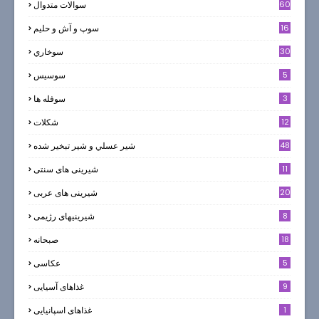
60
سوالات متدوال
16
سوپ و آش و حليم
30
سوخاري
5
سوسيس
3
سوفله ها
12
شکلات
7
48
شير عسلي و شير تبخير شده
11
شیرینی های سنتی
20
شیرینی های عربی
8
شیرینیهای رژیمی
18
صبحانه
5
عکاسی
9
غذاهای آسیایی
1
غذاهای اسپانیایی