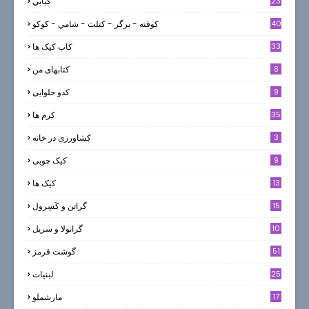
23
كبابي
40
كوفته - برگر - كتلت - شامي - كوكو
33
کاپ کیک ها
8
کتابهای من
9
کدو حلوایی
35
کرم ها
3
کشاورزی در خانه
9
کیک چوبی
13
کیک ها
5
15
گراتن و كَسِرول
10
گرانولا و سريل
51
گوشت قرمز
25
لبنيات
17
مارشملو