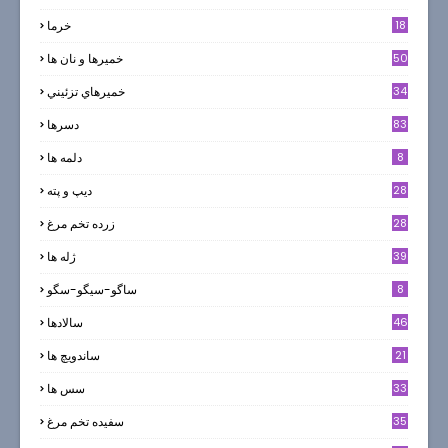
18
خرما
50
خميرها و نان ها
34
خميرهاي تزئيني
83
دسرها
8
دلمه ها
28
ديپ و پته
28
زرده تخم مرغ
39
ژله ها
8
ساگو-سیگو-سگو
46
سالادها
21
ساندویچ ها
33
سس ها
35
سفيده تخم مرغ