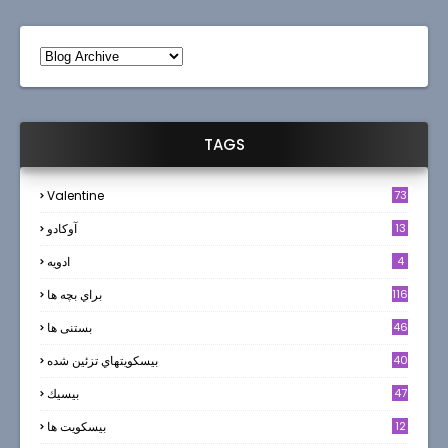
TAGS
Valentine
73
13
آوکادو
4
ادويه
116
براي بچه ها
46
بستنی ها
40
بيسكويتهاي تزئين شده
47
بيسيك
12
بیسکویت ها
0