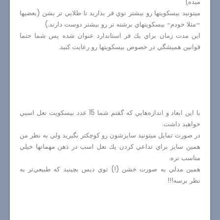
ميده)
ميتونيد بيسكويتها رو بيشتر توي فر بذاريد تا طلايي تر بشن (بعضيها
–مثلا خودم- بيسكويتهاي برشته تر رو بيشتر دوست دارند.)
اين مدت زمان براي يك فر استاندارد عنوان شده پس شما حتما
قوانين هميشگي در خصوص بيسكويتها رو رعايت كنيد.
با اين ابعاد و اندازه‌هايي كه گفتم شما 15 عدد بيسكويت نعل اسبي
خواهيد داشت.
در صورت تمايل ميتونيد سايزشون رو كوچكتر بگيريد ولي به نظر من
همين سايز براي تداعي كردن يك نعل اسب در ذهن مهمانها خيلي
مناسب تره.
همين مدلي به صورت خشن (!) توي ديس بچينيد كه طبيعي‌تر به
نظر برسه!!!