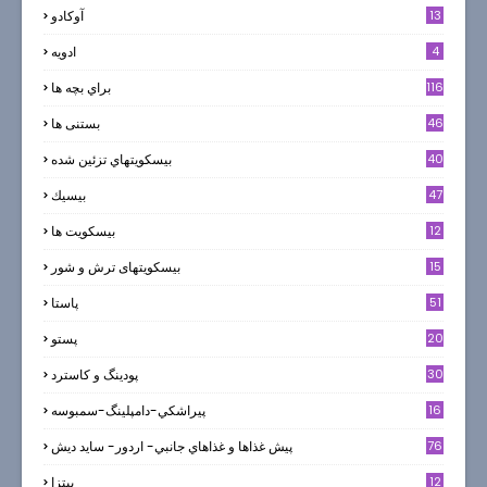
13
آوکادو
4
ادويه
116
براي بچه ها
46
بستنی ها
40
بيسكويتهاي تزئين شده
47
بيسيك
12
بیسکویت ها
0
15
بیسکویتهای ترش و شور
51
پاستا
20
پستو
30
پودینگ و کاسترد
16
پيراشكي-دامپلينگ-سمبوسه
76
پيش غذاها و غذاهاي جانبي- اردور- سايد ديش
12
پیتزا