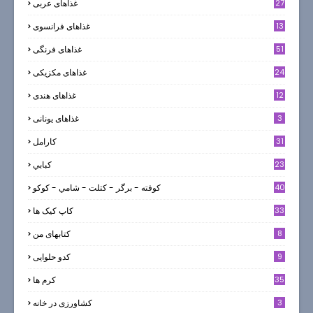
27
غذاهای عربی
13
غذاهای فرانسوی
51
غذاهای فرنگی
24
غذاهای مکزیکی
12
غذاهای هندی
3
غذاهای یونانی
31
كارامل
23
كبابي
40
كوفته - برگر - كتلت - شامي - كوكو
33
کاپ کیک ها
8
کتابهای من
9
کدو حلوایی
35
کرم ها
3
کشاورزی در خانه