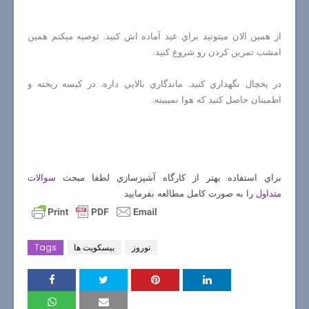
از همين الان ميتونيد براي عيد آماده اش كنيد. توصيه ميكنم همين
امشب تمرين كردن رو شروع كنيد.
در يخچال نگهداري كنيد. ماندگاري بالايي داره. در كيسه ريخته و
اطمينان حاصل كنيد كه هوا نميبينه.
براي استفاده بهتر از كارگاه آشپزسازي لطفا مبحث
سوالات
را به صورت كامل مطالعه بفرماييد
متداول
نوروز
بیسکویت ها
Tags