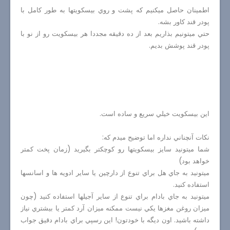
اطمينان حاصل ميكنيم كه پشت و روي بيسكويتها به طور كامل با
پودر قند كاور بشه.
حتي ميتونيم بذاريم بعد از ده دقيقه مجددا هر بيسكويت رو از نو با
پودر قند پوشش بديم.
اين بيسكويت خيلي سريع و ساده است.
نكات آنچناني نداره اما توضيح ميدم كه:
شما ميتونيد سايز بيسكويتها رو كوچكتر بگيريد (زمان پخت كمتر
خواهد بود)
ميتونيد به جاي هل براي تنوع از دارچين يا ساير ادويه ها و اسانسها
استفاده كنيد.
ميتونيد به جاي بادام براي تنوع از ساير آجيلها استفاده كنيد (چون
ميزان روغن مغزها يكي نيست ممكنه ميزان آرد كمتر يا بيشتري نياز
داشته باشيد. اون ديگه با خودتون! اين رسپي براي بادام دقيق جواب