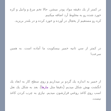
در كمتر از يك دقيقه مواد پودر ميشن. حالا تخم مرغ و وانيل و كره
خورد شده رو به مخلوط آرد اضافه ميكنيم.
كره رو مستقيم از يخچال در آورده و خورد كرده و در بلندر بريزيد.
در كمتر از سي ثانيه خمير بيسكويت ما آماده است. به همين
سرعت!
از خمير به اندازه يك گردو بر ميداريم و روي سطح كار به ابعاد يك
انگشت بهش شكل ميديم (دقيقا مثل
مارها
). بعد به شكل يك نعل
اسب روي كاغذ روغني قرارشون ميديم. نيازي به چرب كردن كاغذ
نيست.