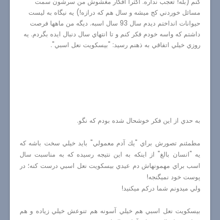
كنم (بله! تعجب نداره. اكثرا افكار مغشوش من سرشون سمت
مسائل خوردني كج ميشه و سال هم كه درازه!) يه نيگاه به ليست
حيوانات انداختم ديدم سال 93 سال اسبه. ديگه من ماهها فرصت
داشتم كه واسه خودم فكر كنم و تا انتهاي سال دنبال ايده بگردم. يه
روزي
خيلي اتفاقي به ذهنم رسيد: "بيسكويت نعل اسبي".
به حدي از اين فكر خوشحال شده بودم كه نگو.
مطمئنم تصورش براي "يك آدم معمولي" بايد خيلي سخت باشه كه
يه "انسان بالغ" از اينكه به اين نتيجه رسيده كه به مناسبت سال
اسب براي مهمونهاش دم عيدي بيسكويت نعل اسبي درست كنه؛ در
پوست خود نميگنجه!
ولي ميدونم شما دركم ميكنيد!
بيسكويت نعل اسبي هم خيلي آسونه هم تنوعش خيلي زياده و هم