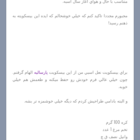
متناسب با حال و هواي آغاز سال اسبه.
مجبورم مجددا تاكيد كنم كه خيلي خوشحالم كه ايده اين بيسكويته به
ذهنم رسيد!
براي بيسكويت نعل اسبي من از اين بيسكويت
پارساليه
الهام گرفتم.
چون خيلي عالي فرم خودش رو حفظ ميكنه و طعمش هم خيلي
خوبه.
و البته بادامي طراحيش كردم كه ديگه خيلي خوشمزه تر بشه.
كره 100 گرم
تخم مرغ 1 عدد
وانيل نصف ق چ