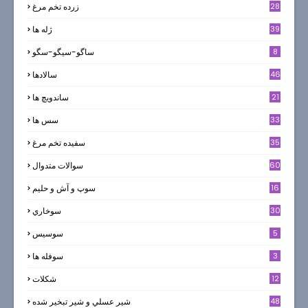
28
زرده تخم مرغ
39
ژله ها
8
ساگو-سیگو-سگو
46
سالادها
21
ساندویچ ها
33
سس ها
35
سفيده تخم مرغ
60
سوالات متدوال
16
سوپ و آش و حليم
30
سوخاري
5
سوسيس
3
سوفله ها
12
شکلات
7
48
شير عسلي و شير تبخير شده