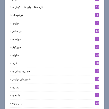
44
تارت ها - پاي ها - كيش ها
1
ترشيجات
71
تزئینها
10
تن ماهي
3
جوانه ها
26
چیزکیک
23
حلواها
18
خرما
50
خميرها و نان ها
34
خميرهاي تزئيني
83
دسرها
8
دلمه ها
28
ديپ و پته