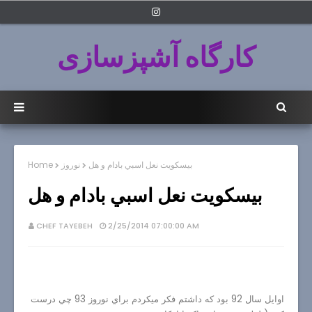
کارگاه آشپزسازی
بيسكويت نعل اسبي بادام و هل
نوروز
Home
بيسكويت نعل اسبي بادام و هل
CHEF TAYEBEH
2/25/2014 07:00:00 AM
اوايل سال 92 بود كه داشتم فكر ميكردم براي نوروز 93 چي درست