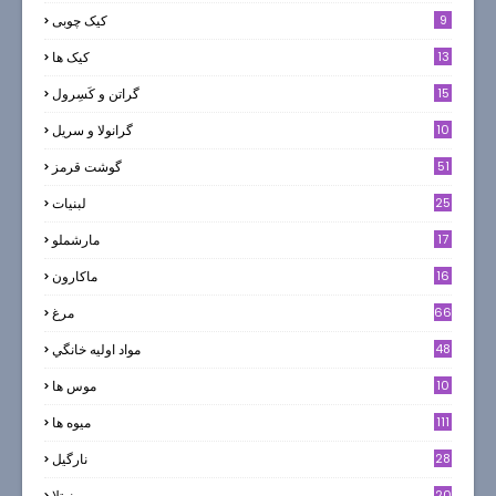
9
کیک چوبی
13
کیک ها
5
15
گراتن و كَسِرول
10
گرانولا و سريل
51
گوشت قرمز
25
لبنيات
17
مارشملو
16
ماکارون
66
مرغ
48
مواد اوليه خانگي
10
موس ها
111
میوه ها
28
نارگيل
20
نوتلا