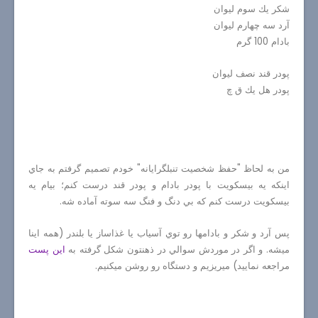
شكر يك سوم ليوان
آرد سه چهارم ليوان
بادام 100 گرم
پودر قند نصف ليوان
پودر هل يك ق چ
من به لحاظ "حفظ شخصيت تنبلگرايانه" خودم تصميم گرفتم به جاي
اينكه يه بيسكويت با پودر بادام و پودر قند درست كنم؛ بيام يه
بيسكويت درست كنم كه بي دنگ و فنگ سه سوته آماده شه.
پس آرد و شكر و بادامها رو توي آسياب يا غذاساز يا بلندر (همه اينا
ميشه. و اگر در موردش سوالي در ذهنتون شكل گرفته به
اين پست
مراجعه نماييد) ميريزيم و دستگاه رو روشن ميكنيم.