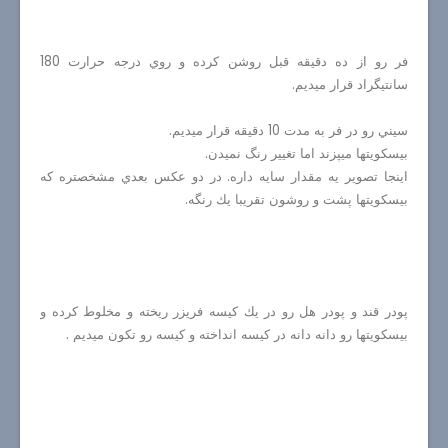
فر رو از ده دقيقه قبل روشن كرده و روي درجه حرارت 180
سانتيگراد قرار ميديم.
سيني رو در فر به مدت 10 دقيقه قرار ميديم.
بيسكويتها ميپزند اما تغيير رنگ نميدن.
اينجا تصوير يه مقدار سايه داره. در دو عكس بعدي مشخصتره كه
بيسكويتها پشت و روشون تقريبا يك رنگه.
پودر قند و پودر هل رو در يك كيسه فريزر ريخته و مخلوط كرده و
بيسكويتها رو دانه دانه در كيسه انداخته و كيسه رو تكون ميديم .