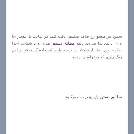
سطح تيراميسو رو صاف ميكنيم. دقت كنيد دو سانت يا بيشتر جا
براي تزئين بذاريد. بعد ديگه
مطابق دستور
طرح رو با شكلات اجرا
ميكنيم. من اينبار از شكلات با درصد پايين استفاده كردم كه به اون
رنگ چوبي كه ميخواستم برسم.
مطابق دستور
ژل رو درست ميكنيم.