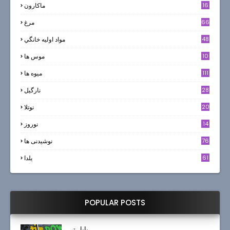
16
ماکارون
66
مرغ
48
مواد اوليه خانگي
10
موس ها
111
میوه ها
28
نارگيل
20
نوتلا
14
نوروز
6
76
نوشیدنی ها
61
یلدا
POPULAR POSTS
بابل تی