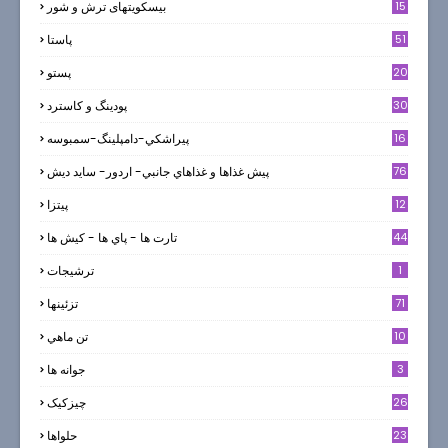
15
بیسکویتهای ترش و شور
51
پاستا
20
پستو
30
پودینگ و کاسترد
16
پيراشكي-دامپلينگ-سمبوسه
76
پيش غذاها و غذاهاي جانبي- اردور- سايد ديش
12
پیتزا
44
تارت ها - پاي ها - كيش ها
1
ترشيجات
71
تزئینها
10
تن ماهي
3
جوانه ها
26
چیزکیک
23
حلواها