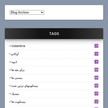
TAGS
Valentine
73
13
آوکادو
4
ادويه
116
براي بچه ها
46
بستنی ها
40
بيسكويتهاي تزئين شده
47
بيسيك
12
بیسکویت ها
0