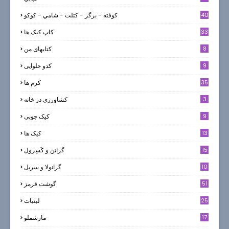
40
كوفته - برگر - كتلت - شامي - كوكو
33
کاپ کیک ها
8
کتابهای من
9
کدو حلوایی
35
کرم ها
3
کشاورزی در خانه
9
کیک چوبی
13
کیک ها
5
15
گراتن و كَسِرول
10
گرانولا و سريل
51
گوشت قرمز
25
لبنيات
17
مارشملو