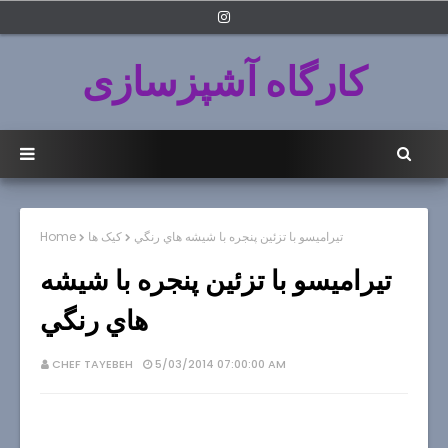
کارگاه آشپزسازی
تيراميسو با تزئين پنجره با شيشه هاي رنگي
کیک ها
Home
تيراميسو با تزئين پنجره با شيشه
هاي رنگي
CHEF TAYEBEH
5/03/2014 07:00:00 AM