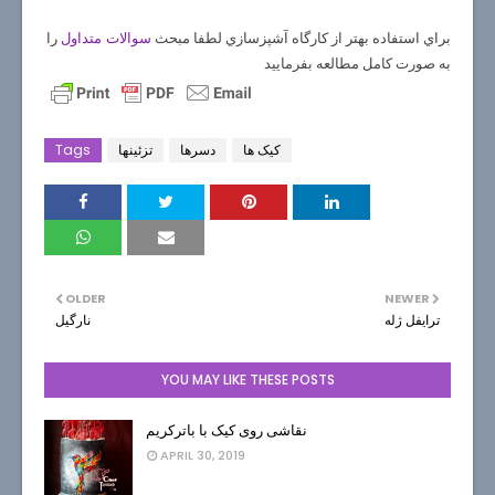
براي استفاده بهتر از كارگاه آشپزسازي لطفا مبحث
را
سوالات متداول
به صورت كامل مطالعه بفرماييد
کیک ها
دسرها
تزئینها
Tags
OLDER
NEWER
ترايفل ژله
نارگيل
YOU MAY LIKE THESE POSTS
نقاشی روی کیک با باترکریم
APRIL 30, 2019