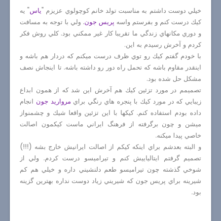
خيلي دوست داشتم به مناسبت تولد خانم كوچولوي عزيزم "
ياس
" يه
كيك درست كنم و بفرستم واسه
پريس جون
. ولي با توجه به مسافت
و دوري مكانهاي زندگي ما تقريبا كار غير ممكني بود. كلي روش فكر
كردم و آخرش رسيدم به اين.
با خودم گفتم كيك رو توي ظرف درست ميكنم كه دردار هم باشه و
اينقدر مقاوم باشه كه تحمل راه دور رو داشته باشه. تا اينجاش نصف
مشكل حل شده بود.
تصميمم در مورد تزئين كيك هم آخرش اين شد كه از همون ابداع
زيبايي كه در مورد كيك با پنجره هاي رنگي براي
مرواريد جون
انجام
داده بودم استفاده كنم. كيكها با اين تزئين واقعا شيك و چشمنواز
ميشن و چون برگرفته از فرهنگ ايراني ماست كيكمون اصالت
خاصي پيدا ميكنه.
و البته بعدشم براي اينكه كيكم از اصالت ايرانيش خارج بشه (!!!)
تصميم گرفتم ايتالياييش كنم و تيراميسو درست كردم. ولي از
شوخي گذشته چون تيراميسو طعم دلنشيني داره و خيلي هم كم
شيرينه براي پريس جون كه شيريني زياد دوست نداره بهترين گزينه
بود.