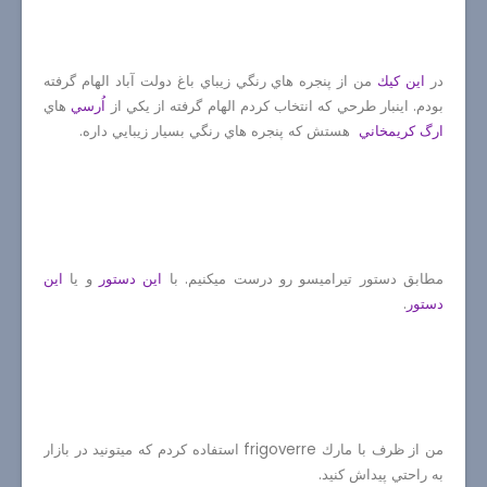
در
اين كيك
من از پنجره هاي رنگي زيباي باغ دولت آباد الهام گرفته
بودم. اينبار طرحي كه انتخاب كردم الهام گرفته از يكي از
اُرسي
هاي
ارگ كريمخاني
هستش كه پنجره هاي رنگي بسيار زيبايي داره.
مطابق دستور تيراميسو رو درست ميكنيم. با
اين دستور
و يا
اين
دستور
.
من از ظرف با مارك
frigoverre
استفاده كردم كه ميتونيد در بازار
به راحتي پيداش كنيد.