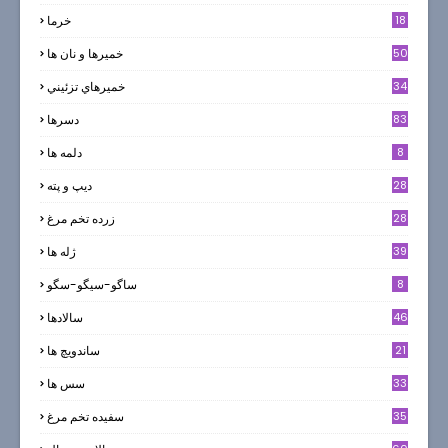
18
خرما
50
خميرها و نان ها
34
خميرهاي تزئيني
83
دسرها
8
دلمه ها
28
ديپ و پته
28
زرده تخم مرغ
39
ژله ها
8
ساگو-سیگو-سگو
46
سالادها
21
ساندویچ ها
33
سس ها
35
سفيده تخم مرغ