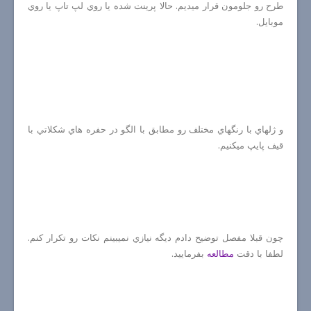
طرح رو جلومون قرار ميديم. حالا پرينت شده يا روي لپ تاپ يا روي
موبايل.
و ژلهاي با رنگهاي مختلف رو مطابق با الگو در حفره هاي شكلاتي با
قيف پايپ ميكنيم.
چون قبلا مفصل توضيح دادم ديگه نيازي نميبينم نكات رو تكرار كنم.
لطفا با دقت
مطالعه
بفرماييد.