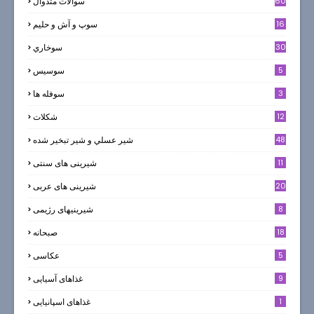
60
سوالات متدوال
16
سوپ و آش و حليم
30
سوخاري
5
سوسيس
3
سوفله ها
12
شکلات
7
48
شير عسلي و شير تبخير شده
11
شیرینی های سنتی
20
شیرینی های عربی
8
شیرینیهای رژیمی
18
صبحانه
5
عکاسی
9
غذاهای آسیایی
1
غذاهای اسپانیایی