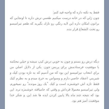
فقط يه نكته داره كه واجبه قيد كنم:
چون ژلي كه در خانه درست ميكنيم طعمي ترش داره تا اونجايي كه
براتون امكان داره اين لايه رنگي رو نازك بگيريد كه طعم تيراميسو
رو تحت الشعاع قرار نده.
ديگه درش رو بستم و چون به خوبي درش كيپ ميشه و خيلي محكمه
با موفقيت فرستادمش براي پريس جون. يكي از دلايل اصلي من
براي انتخاب تيراميسو اين بود كه من آدميم كه به تازه بودن كيك و
شيريني اعتقاد خاصي دارم و وسواس به خرج ميدم و به نظرم كيك
فقط تازه اش خوشمزه است و كيك "يك روز مونده" رو نميخورم.
ولي تيراميسو معمولا فرداش و وقتي كه جاميافته خوشمزه تره. اين
بود كه نتيجه چند ماه بالا پايين كردن ايده ها شد اين. و شكر خدا
موفقيت آميز هم بود.