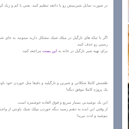
در صورت تمايل شيرينيش رو با ذائقه تنظيم كنيد. يعني با كم و زياد 
اگر با تيكه هاي نارگيل در ميلك شيك مشكل داريد ميتونيد به جاي شي
رسپي رو حذف كنيد.
براي تهيه شير نارگيل در خانه به
اين پست
مراجعه كنيد.
طعمش كاملا شكلاتي و شيرين و نارگيليه و دقيقا مثل خوردن خود باون
يك پروژه كاملا موفق ديگه!
اين يك نوشيدني بسيار سريع و فوق العاده خوشمزه است.
از وقتي اين ايده به ذهنم رسيد ديگه خوردن ميلك شيك باونتي از واجب
بنوشيد و لذت ببريد!