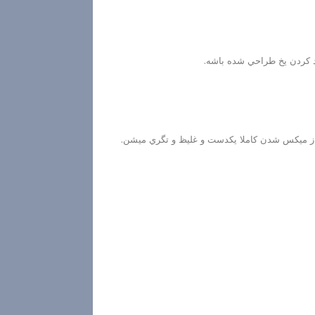
د كردن يخ طراحي شده باشه.
د از ميكس شدن كاملا يكدست و غليظ و تگري ميشن.