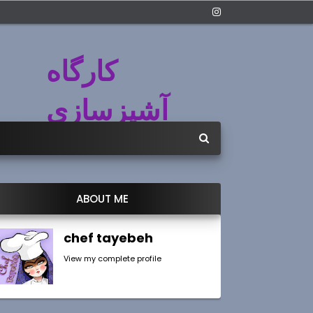
کارگاه
آشپزسازی
ABOUT ME
chef tayebeh
View my complete profile