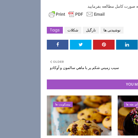
ه صورت كامل مطالعه بفرماييد
نوشیدنی ها
نارگيل
شکلات
Tags
OLDER
سيب زميني شكم پر با ماهي سالمون و آوكادو
YOU MA
ي بچه ها
بیسکویت ها