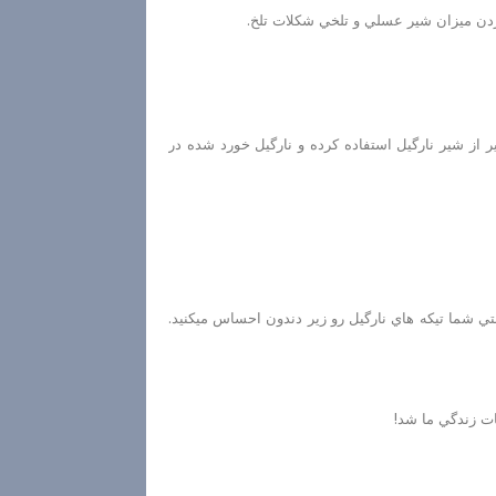
كردن ميزان شير عسلي و تلخي شكلات تلخ.
ر از شير نارگيل استفاده كرده و نارگيل خورد شده در
تي شما تيكه هاي نارگيل رو زير دندون احساس ميكنيد.
ات زندگي ما شد!