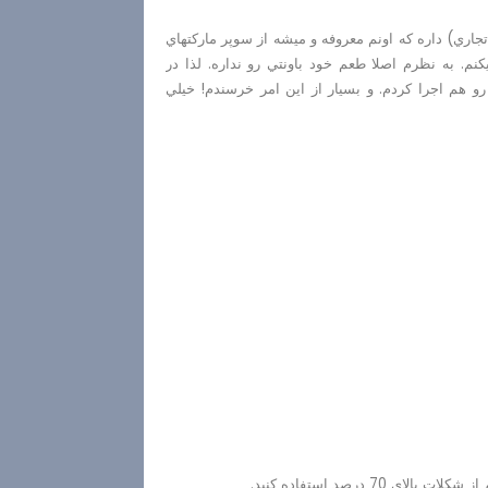
جاري) داره كه اونم معروفه و ميشه از سوپر ماركتهاي
 به نظرم اصلا طعم خود باونتي رو نداره. لذا در
رو هم اجرا كردم. و بسيار از اين امر خرسندم! خيلي
7 درصد استفاده كنيد.