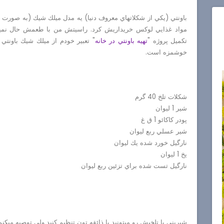
باونتي (يكي از شكلاتهاي معروف دنيا) يه مدل ميلك شيك (به صورت ت
مواد غذايي لوكس خريداريش كرد. راسيتش من با طعمش حال نميكنم.
تكميل پروژه "
تهيه باونتي در خانه
" تعبير خودم از ميلك شيك باونتي 
خوشمزه است.
شكلات تلخ 40 گرم
شير 1 ليوان
پودر كاكائو 1 ق غ
شير عسلي ربع ليوان
نارگيل خورد شده يك ليوان
يخ 1 ليوان
نارگيل تست شده براي تزئين ربع ليوان
شيريني يا تلخيش رو ميتونيد با ذائقه تون تنظيم كنيد ولي توصيه ميكنم از شكلات بالاي 0