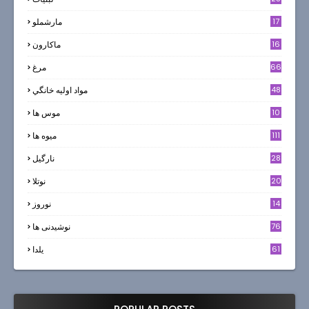
17
مارشملو
16
ماکارون
66
مرغ
48
مواد اوليه خانگي
10
موس ها
111
میوه ها
28
نارگيل
20
نوتلا
14
نوروز
6
76
نوشیدنی ها
61
یلدا