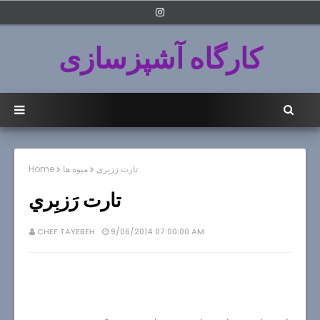
کارگاه آشپزسازی
تارت رَزبِري
میوه ها
Home
تارت رَزبِري
CHEF TAYEBEH
9/06/2014 07:00:00 AM