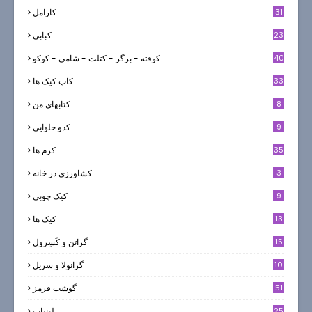
31
كارامل
23
كبابي
40
كوفته - برگر - كتلت - شامي - كوكو
33
کاپ کیک ها
8
کتابهای من
9
کدو حلوایی
35
کرم ها
3
کشاورزی در خانه
9
کیک چوبی
13
کیک ها
5
15
گراتن و كَسِرول
10
گرانولا و سريل
51
گوشت قرمز
25
لبنيات