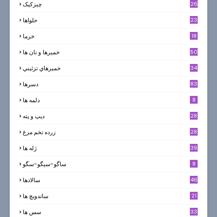
26
چیزکیک
23
حلواها
18
خرما
50
خميرها و نان ها
34
خميرهاي تزئيني
83
دسرها
8
دلمه ها
28
ديپ و پته
28
زرده تخم مرغ
39
ژله ها
8
ساگو-سیگو-سگو
46
سالادها
21
ساندویچ ها
33
سس ها