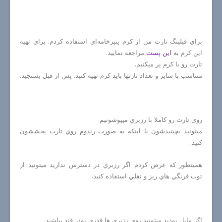
براي فيلينگ تارت من از كرم پنير‌خامه‌اي استفاده كردم. براي تهيه
اين كرم به
اين پست
مراجعه نماييد.
تارت رو با كرم پر ميكنيم.
متناسب با سايز و تعداد تارتها بايد كرم تهيه كنيد. پس از قبل بسنجيد.
روي تارت رو كاملا با رزبري ميپوشونيم.
ميتونيد بچينيدشون يا اينكه به صورت رندوم روي تارت پخششون
كنيد.
همينطور كه عرض كردم اگر رزبري در دسترس نداريد ميتونيد از
توت فرنگي هاي ريز و نقلي استفاده كنيد.
اگر مايل بوديد ميتونيد روي رزبري ها قدري پودر قند بپاشيد.