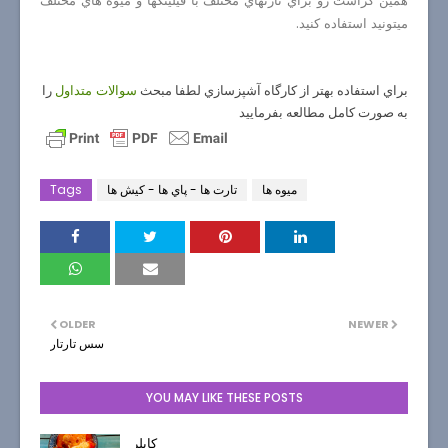
همين كراست رو براي تارتهاي مختلف با فيلينگها و ميوه هاي مختلف
ميتونيد استفاده كنيد.
براي استفاده بهتر از كارگاه آشپزسازي لطفا مبحث
را
سوالات متداول
به صورت كامل مطالعه بفرماييد
میوه ها
تارت ها - پاي ها - كيش ها
Tags
OLDER
NEWER
سس تارتار
YOU MAY LIKE THESE POSTS
کابلر