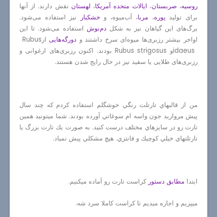
روسیه
،
صربستان
،
ایالات متحده آمریکا
،
لهستان
نقش دارند. از آنها
برای تولید
پوره
،
مربا
، آب‌میوه، و
خشکبار
نیز استفاده می‌شود.
برگ‌های این گیاهان نیز به شکل
دم‌نوش
استفاده می‌شود. تا این
اواخر بیشتر رزبری‌ها میوه‌ای سرخ داشتند و
دورگه‌هایی
از
Rubus
idaeus
و
Rubus strigosus
بودند. اکنون رزبری‌های ارغوانی و
رزبری‌های طلایی یا سفید نیز در حال رایج شدن هستند.
من از قالبهاي تارتلت رنگي خوشگلم استفاده كردم كه چند سال
پيش مرواريد جون واسه ام سوغاتي آورده بودند. شما ميتونيد همين
تارت رو در سايزهاي مختلف درست كنيد. به صورت يك تارت بزرگ يا
تارتلتهاي خيلي كوچيك و فانتزي. هيچ مشكلي پيش نمياد.
ابتدا
مطابق دستور
كراست تارت رو آماده ميكنيم.
ميپزيم و اجازه ميديم تا كراست كاملا سرد شه.