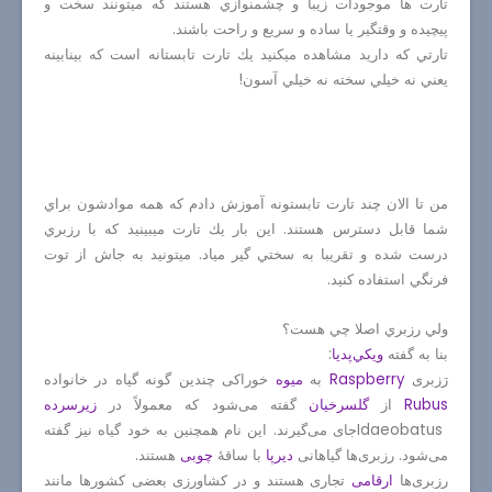
تارت ها موجودات زيبا و چشمنوازي هستند كه ميتونند سخت و
پيچيده و وقتگير يا ساده و سريع و راحت باشند.
تارتي كه داريد مشاهده ميكنيد يك تارت تابستانه است كه بينابينه
يعني نه خيلي سخته نه خيلي آسون!
من تا الان چند تارت تابستونه آموزش دادم كه همه موادشون براي
شما قابل دسترس هستند. اين بار يك تارت ميبينيد كه با رزبري
درست شده و تقريبا به سختي گير مياد. ميتونيد به جاش از توت
فرنگي استفاده كنيد.
ولي رزبري اصلا چي هست؟
بنا به گفته
ويكي‌پديا
:
رَزبری
Raspberry
به
میوه
خوراکی چندین گونه گیاه در خانواده
Rubus
از
گلسرخیان
گفته می‌شود که معمولاً در
زیرسرده
Idaeobatus
جای می‌گیرند. این نام همچنین به خود گیاه نیز گفته
می‌شود. رزبری‌ها گیاهانی
دیرپا
با ساقهٔ
چوبی
هستند
.
رزبری‌ها
ارقامی
تجاری هستند و در کشاورزی بعضی کشورها مانند