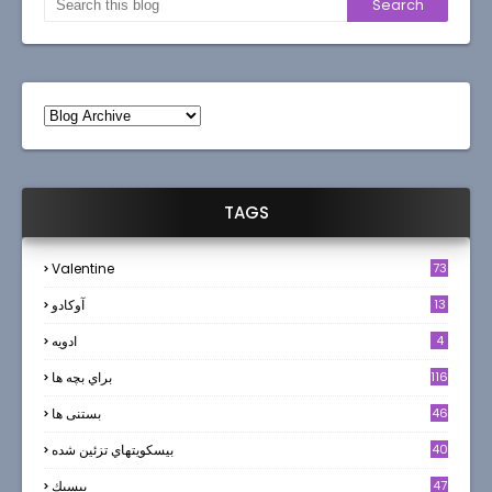
TAGS
Valentine
73
13
آوکادو
4
ادويه
116
براي بچه ها
46
بستنی ها
40
بيسكويتهاي تزئين شده
47
بيسيك