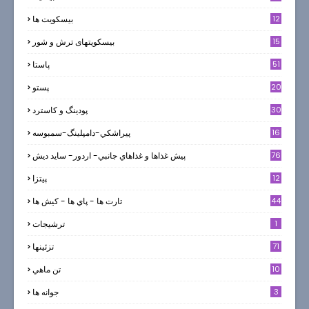
12
بیسکویت ها
0
15
بیسکویتهای ترش و شور
51
پاستا
20
پستو
30
پودینگ و کاسترد
16
پيراشكي-دامپلينگ-سمبوسه
76
پيش غذاها و غذاهاي جانبي- اردور- سايد ديش
12
پیتزا
44
تارت ها - پاي ها - كيش ها
1
ترشيجات
71
تزئینها
10
تن ماهي
3
جوانه ها