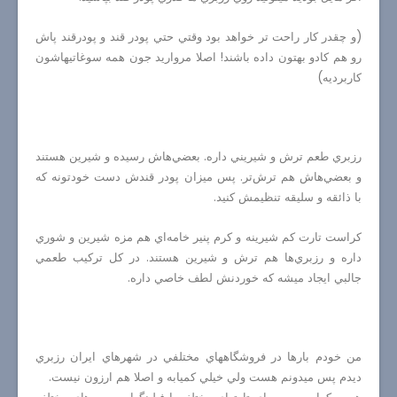
(و چقدر كار راحت تر خواهد بود وقتي حتي پودر قند و پودرقند پاش
رو هم كادو بهتون داده باشند! اصلا مرواريد جون همه سوغاتيهاشون
كاربرديه)
رزبري طعم ترش و شيريني داره. بعضي‌هاش رسيده و شيرين هستند
و بعضي‌هاش هم ترش‌تر. پس ميزان پودر قندش دست خودتونه كه
با ذائقه و سليقه تنظيمش كنيد.
كراست تارت كم شيرينه و كرم پنير خامه‌اي هم مزه شيرين و شوري
داره و رزبري‌ها هم ترش و شيرين هستند. در كل تركيب طعمي
جالبي ايجاد ميشه كه خوردنش لطف خاصي داره.
من خودم بارها در فروشگاههاي مختلفي در شهرهاي ايران رزبري
ديدم پس ميدونم هست ولي خيلي كميابه و اصلا هم ارزون نيست.