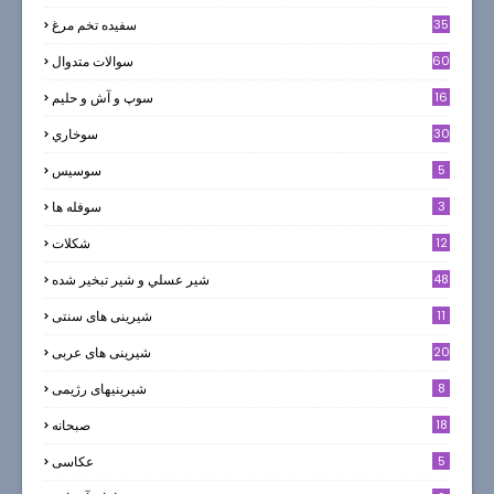
35
سفيده تخم مرغ
60
سوالات متدوال
16
سوپ و آش و حليم
30
سوخاري
5
سوسيس
3
سوفله ها
12
شکلات
7
48
شير عسلي و شير تبخير شده
11
شیرینی های سنتی
20
شیرینی های عربی
8
شیرینیهای رژیمی
18
صبحانه
5
عکاسی