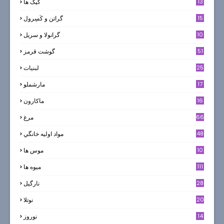
13
کیک ها
5
15
گراتن و كَسِرول
10
گرانولا و سريل
51
گوشت قرمز
25
لبنيات
17
مارشملو
16
ماکارون
66
مرغ
48
مواد اوليه خانگي
10
موس ها
111
میوه ها
28
نارگيل
20
نوتلا
14
نوروز