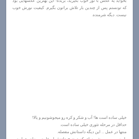
بخواید یه عکس با نور خوب بگیرید، بریده! این بهترین عکسهایی بود
که تونستم پس از چندین بار تلاش براتون بگیرم. کیفیت نورش خوب
نیست. دیگه شرمنده.
خیلی ساده است ها! آب و شکر و کره رو میجوشونیم و یالا!
حداقل در مرحله تئوری خیلی ساده است.
منتها در عمل ... این دیگه داستانش مفصله.
با رسپی من و شیوه ای که توضیح دادم؛ با رعایت میزان حرارت و