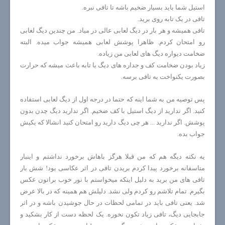
استیل شما باید بسیار ضخیم باشه تا تافی نبره.
تافی در یک تابه روی برید.
تافی همیشه و هر بار در دیگ لعابی عالی در میاد. من چندین دیگ لعابی
رو امتحان کردم. ظاهرا پوشش لعابی همیشه جواب میده. البته
ضخامت دیواره دیگ های لعابی من زیاده.
زیاد بودن ضخامت کف و جداره های دیگ یا تابه باعث میشه که حرارت
بصورت یکنواخت به تافی برسه.
پس توصیه من به شما اینه که حتما در درجه اول از دیگ لعابی استفاده
کنید. اگر ندارید از دیگ استیل با کف ضخیم. اگر ندارید دیگ چدن بدون
پوشش. اگر ندارید ... هر چی دیگ دارید رو امتحان کنید انشالا که یکیش
جواب بده.
یه نکته دیگه هم که من قبلا هرگز باهاش برخورد نداشتم و اینبار
متاسفانه برخورد پیدا کردم بریدن تافی در اثر عکاسی بود! شش بار
تافی های من برید به دلیل اینکه میخواستم با نور خوب براتون عکس
بگیرم. تمام تلاشم رو کردم ولی نشد. دلیلش هم همینه که در بالا عرض
شد. یعنی تافی باید در تمامی لحظات در حال جوشیدن باشه و در اثر
جابجایی دیگ، تافی زیاد تکون نخوره. یک لحظه دست از کار بشکید و