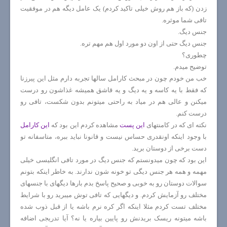
زدن (که باز هم روش خیلی تاکید کردم) یک عامل دیگه هم در موفقیت
تافی شما موثره.
جنس دیگ.
جنس دیگ حتی از اون دو مورد اول هم مهم تره.
چطوری؟
توضیح میدم.
خب من خودم چون در مبحث کارامل سالها تجربه دارم مثل این پیرزنا
که فقط با یه کاسه و یه دیگ و یه قاشق همیشه غذاشون رو درست
میکنن و عالی هم در میاد به راحتی میتونم بدون شکست، تافی رو
درست کنم.
نکته ای که در کامنتهای
این پست
مشاهده کردم این بود که
این کارامل
با وجود اینکه اونقدری حساس نیست و قانونا نباید ببره، متاسفانه تو
دست برخی از دوستان برید.
این بود که چون میدونستم که جنس دیگ در مورد تافی انگلیسی خیلی
مهمه و همه هر جنس دیگی تو خونه شون ندارند. به خاطر اینکه بتونم
سوالات دوستان رو به خوبی و صحیح پاسخ بدم بارها دیگهای با جنسهای
مختلف رو آزمایش کردم. و دیگهایی که تافی توش میبرید رو با شرایط
مختلف تست کردم مثلا اینکه اگر کره نرم باشه یا از قبل ذوب شده
باشه میتونه ریسک بریدنش رو پایین بیاره یا نه؟ آیا تدریجی اضافه