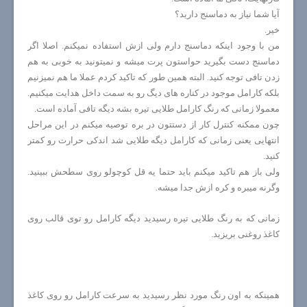
آیا شما نیاز به دماسنج دارید؟
خیر.
من با وجود اینکه دماسنج دارم ولی ازش استفاده نمیکنم. اصلا اگر
دماسنج دست بگیرید حواستون پرت میشه و نمیتونید به خوبی به هم
زدن تافی توجه کنید. البته همین طور که تاکید کردم عملا ما هم نمیزنیم
بلکه کارامل موجود در کناره های دیگ رو به سمت داخل هدایت میکنیم.
معمولا زمانی که رنگ کارامل طلایی تیره بشه دیگه تافی آماده است.
چون ممکنه کنترل کار از دستتون در بره توصیه میکنم در این مراحل
انتهایی یعنی زمانی که کارامل دیگه طلایی شد اندکی حرارت رو کمتر
کنید.
ولی باز هم تاکید میکنم باید حتما یه قل کوچولو روی سطحش ببینید.
وگرنه میبره و کره ازش جدا میشه.
زمانی که به رنگ طلایی تیره رسیدید دیگه کارامل رو توی قالب روی
کاغذ روغنی بریزید.
همینکه به اون رنگ مورد نظر رسیدید به سرعت کارامل رو روی کاغذ