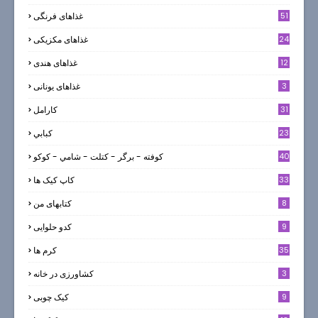
51
غذاهای فرنگی
24
غذاهای مکزیکی
12
غذاهای هندی
3
غذاهای یونانی
31
كارامل
23
كبابي
40
كوفته - برگر - كتلت - شامي - كوكو
33
کاپ کیک ها
8
کتابهای من
9
کدو حلوایی
35
کرم ها
3
کشاورزی در خانه
9
کیک چوبی