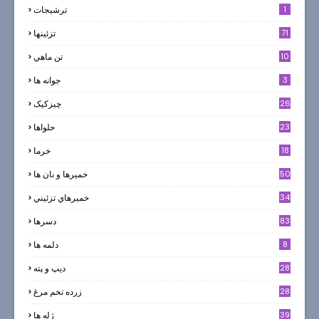
1
ترشيجات
71
تزئینها
10
تن ماهي
3
جوانه ها
26
چیزکیک
23
حلواها
18
خرما
50
خميرها و نان ها
34
خميرهاي تزئيني
83
دسرها
8
دلمه ها
28
ديپ و پته
28
زرده تخم مرغ
39
ژله ها