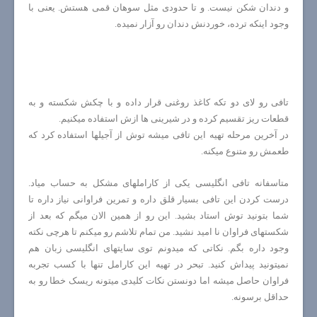
و دندان شکن نیست. و تا حدودی مثل سوهان قمی هستش. یعنی با
وجود اینکه ترده، خوردنش دندان رو آزار نمیده.
تافی رو لای دو تکه کاغذ روغنی قرار داده و با چکش شکسته و به
قطعات ریز تقسیم کرده و در شیرینی ها ازش استفاده میکنیم.
در آخرین مرحله تهیه این تافی میشه توش از آجیلها استفاده کرد که
طعمش رو متنوع میکنه.
متاسفانه تافی انگلیسی یکی از کاراملهای مشکل به حساب میاد.
درست کردن این تافی بسیار قلق داره و تمرین فراوانی نیاز داره تا
شما بتونید توش استاد بشید. این رو از همین الان میگم که بعد از
شکستهای فراوان نا امید نشید. من تمام تلاشم رو میکنم تا هرچی نکته
وجود داره بگم. نکاتی که میدونم توی سایتهای انگلیسی زبان هم
نمیتونید پیداش کنید. تبحر در تهیه این کارامل تنها با کسب تجربه
فراوان حاصل میشه اما دونستن نکات کلیدی میتونه ریسک خطا رو به
حداقل برسونه.