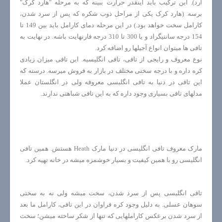
آرد). این ترکیب باید اینقدر حرارت ببینه که به مرحله "هارد کرک"
برسه. (هارد کرک یکی از مراحل ذوب شکره که پس از سرد شدن،
کارامل سخت خواهد بود.) در این مرحله دمای کارامل باید بین 149 تا
154 درجه سانتیگراد و یا 300 تا 310 درجه فارنهایت باشه. در نهایت به
تافی ها میتوان انواع آجیلها رو اضافه کرد.
نوع معروف و رایجی از تافی، تافی انگلیسیه. این تافی میزان زیادی
کره داره و با درجه سختی مختلف در بازار به فروش میرسه. درسته که
این تافی در دنیا به تافی انگلیسی معروفه ولی در انگلستان عملا
مدلهای تافی بسیاری وجود داره که به این تافی شباهتی ندارند.
مارک معروف تافی انگلیسی در دنیا مارک
Heath
هستش. همین تافی
انگلیسی رو با همین کیفیت و بسیار خوشمزه میشه در خانه تهیه کرد.
تافی انگلیسی پس از سرد شدن، سخت میشه ولی نه به سختی
سوهان عسلی. به دلیل وجود کره فراوان در این تافی، کارامل ما بعد
از سرد شدن برعکس کاراملهایی که تنها از شکر ساخته میشن؛ سخت