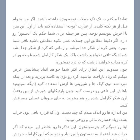
تقاضا میکنم به تک تک جملات توجه ویژه داشته باشید. اگر من بخوام
قبل از هر نکته کلیدی از عبارت "توجه" استفاده کنم باید از اول این متن
تا آخرش بنویسم توجه. پس هر جمله برای شما حکم یک "دستور" رو
داره. اگر دقیقا مطابق اون جملات عمل نکنید مطمئن باشید تافی شما
میبره. یعنی کره از شکر جدا میشه. و زمانی که کره از شکر جدا بشه
شما دیگه تافی نخواهید داشت بلکه یک شکر کارامل شده غوطه ور در
کره مذاب خواهید داشت که به درد نمیخوره.
چون میدونم این اتفاق برای اکثر شما خواهد افتاد پیشاپیش عرض
میکنم که زیاد ناراحت نباشید. کره رو توی یه کاسه بریزید و بعد از اینکه
سرد شد توی کیک ها و شیرینی ها ازش استفاده کنید (دیگه نمیتونید
باهاش این تافی رو درست کنید چون پارتیکلهای شیرش از بین رفته).
اون شکر کارامل شده رو هم میتونید به جای سوهان عسلی مصرفش
کنید.
من اندازه ها رو اندک میدم که چند دست اول که قراره تافی تون خراب
بشه؛ زیاد خسارت مالی و روحی نبینید.
اینا رو نمیگم که بترسونمتون. این تذکرها رو بخاطر این میدم که اگر
خراب شد اعتماد به نفستون پایین نیاد و بدونید که این کارامله خودش