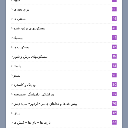
116
براي بچه ها
46
بستنی ها
40
بيسكويتهاي تزئين شده
47
بيسيك
12
بیسکویت ها
0
15
بیسکویتهای ترش و شور
51
پاستا
20
پستو
30
پودینگ و کاسترد
16
پيراشكي-دامپلينگ-سمبوسه
76
پيش غذاها و غذاهاي جانبي- اردور- سايد ديش
12
پیتزا
44
تارت ها - پاي ها - كيش ها