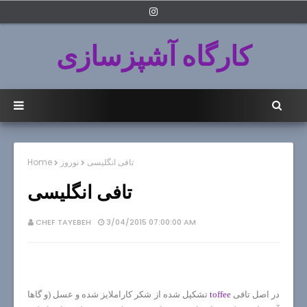
کارگاه آشپزسازی
تافی انگلیسی
نوروز
Home
تافی انگلیسی
CHEF TAYEBEH
3/04/2015 07:00:00 AM
در اصل تافی
toffee
تشکیل شده از شکر کاراملایز شده و عسل (و گاها