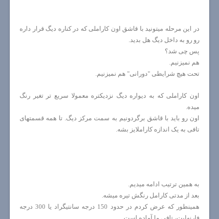
در این مرحله میتونید با قاشق اون کاراملی که در کناره دیگ قرار داره
رو رو به داخل دیگ هل بدید.
پس چی شد؟
هم نمیزنیم.
تحت هیچ شرایطی "دورانی" هم نمیزنیم.
اون کاراملی که به دیواره دیگ نزدیکتره معمولا سریع تر تغیر رنگ
میده.
اون رو باید با قاشق برگردونیم به سمت مرکز دیگ. تا همه قسمتهای
تافی به یک اندازه کاراملایز بشه.
به همین ترتیب ادامه میدیم.
بعد از مدتی کارامل رنگش تیره میشه.
همینطور که عرض کردم در حدود 150 درجه سانتیگراد یا 300 درجه
فارنهایت، تافی ما آماده است.