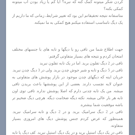
کردن شکر میتونه کمک کنه که نبره؟ آیا کم یا زیاد بودن آب میتونه
کمکی بکنه؟
متاسفانه نتیجه تحقیقاتم این بود که تغییر شرایط، زمانی که ما داریم از
یک دیگ نامناسب استفاده میکنم هیچ کمکی به ما نمیکنه.
جهت اطلاع شما من تافی رو با دیگها و تابه های با جنسهای مختلف
امتحان کردم و نتیجه های بسیار متفاوتی گرفتم:
تافی در 2 دیگ تفلون برید. اما در یک تابه تفلون نبرید
تافی در 5 دیگ و تابه و شیر جوش چدن برید. ولی در 3 دیگ چدن نبرید.
جریان اینه که دیگهای چدن موجود در بازار پوشش های متفاوتی به
عنوان لایه نچسب دارند. بعضی از این پوششها باعث بریدن تافی
میشه. من یک تابه چدنی دارم که اصلا پوشش نداره. تافی توی اون
تابه هر بار عالی میشه. نکته دیگه ضخامت دیگه. هرچی دیگ ضخیم تر
باشه موفقیت شما بیشتره.
تافی در 2 دیگ سرامیک برید. و در 2 دیگ و تابه سرامیک نبرید.
همینطور که عرض کردم جنس پوشش دیگ های امروزی بسیار
متفاوته.
تافی در یک دیگ استیل برید و در یک دیگ استیل نبرید. کف دیگ یا تابه