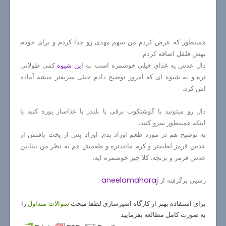
همینطور که عرض کردم من سهم مهدی رو جدا کردم و برای خودم
بهش فلفل اضافه کردم.
دال عدس یه غذای خیلی خوشمزه است. به
این شیوه
کمی طولانی
تره و به شیوه ای که امروز توضیح دادم خیلی سریعتر میشه آماده
اش کرد.
دال رو میتونید با گوشتکوب برقی یا بلندر یا غذاساز پوره کنید یا
اینکه همینطور سرو کنید.
یه توضیح هم در مورد طعم اوراد بدم: اوراد پس از پخت بافتش از
عدس قرمز لطیفتر و کرم مانندتره و طعمش هم به نظر من بینابین
عدس قرمز و برنجه. کلا چیز خوشمزه ایه.
aneelamaharaj
رسپی برگرفته از
براي استفاده بهتر از كارگاه آشپزسازي لطفا مبحث
را
سوالات متداول
به صورت كامل مطالعه بفرماييد