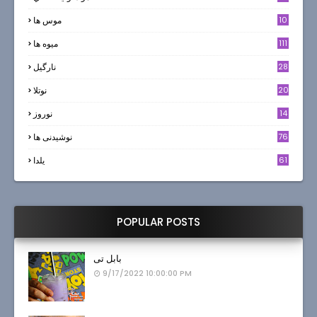
10
موس ها
111
میوه ها
28
نارگيل
20
نوتلا
14
نوروز
6
76
نوشیدنی ها
61
یلدا
POPULAR POSTS
بابل تی
9/17/2022 10:00:00 PM