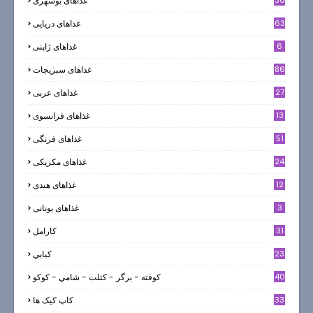
36
غذاهای بوشهری
63
غذاهای دریایی
6
غذاهای ژاپنی
86
غذاهای سبزیجات
27
غذاهای عربی
13
غذاهای فرانسوی
51
غذاهای فرنگی
24
غذاهای مکزیکی
12
غذاهای هندی
3
غذاهای یونانی
31
كارامل
23
كبابي
40
كوفته - برگر - كتلت - شامي - كوكو
33
کاپ کیک ها