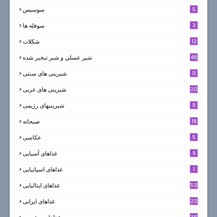
5
سوسيس
3
سوفله ها
12
شکلات
7
48
شير عسلي و شير تبخير شده
11
شیرینی های سنتی
20
شیرینی های عربی
8
شیرینیهای رژیمی
18
صبحانه
5
عکاسی
9
غذاهای آسیایی
1
غذاهای اسپانیایی
53
غذاهای ایتالیایی
23
غذاهای ایرانی