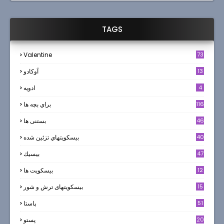
TAGS
Valentine
73
13
آوکادو
4
ادويه
116
براي بچه ها
46
بستنی ها
40
بيسكويتهاي تزئين شده
47
بيسيك
12
بیسکویت ها
0
15
بیسکویتهای ترش و شور
51
پاستا
20
پستو