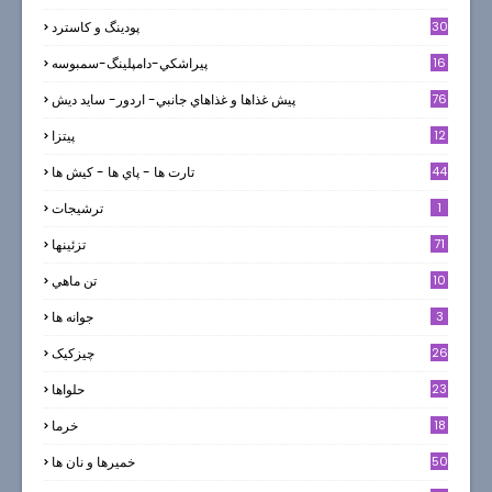
30
پودینگ و کاسترد
16
پيراشكي-دامپلينگ-سمبوسه
76
پيش غذاها و غذاهاي جانبي- اردور- سايد ديش
12
پیتزا
44
تارت ها - پاي ها - كيش ها
1
ترشيجات
71
تزئینها
10
تن ماهي
3
جوانه ها
26
چیزکیک
23
حلواها
18
خرما
50
خميرها و نان ها