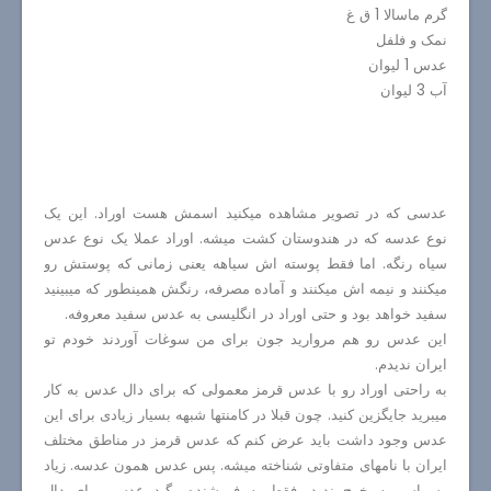
گرم ماسالا 1 ق غ
نمک و فلفل
عدس 1 لیوان
آب 3 لیوان
عدسی که در تصویر مشاهده میکنید اسمش هست اوراد. این یک
نوع عدسه که در هندوستان کشت میشه. اوراد عملا یک نوع عدس
سیاه رنگه. اما فقط پوسته اش سیاهه یعنی زمانی که پوستش رو
میکنند و نیمه اش میکنند و آماده مصرفه، رنگش همینطور که میبینید
سفید خواهد بود و حتی اوراد در انگلیسی به عدس سفید معروفه.
این عدس رو هم مروارید جون برای من سوغات آوردند خودم تو
ایران ندیدم.
به راحتی اوراد رو با عدس قرمز معمولی که برای دال عدس به کار
میبرید جایگزین کنید. چون قبلا در کامنتها شبهه بسیار زیادی برای این
عدس وجود داشت باید عرض کنم که عدس قرمز در مناطق مختلف
ایران با نامهای متفاوتی شناخته میشه. پس عدس همون عدسه. زیاد
وسواس به خرج ندید. فقط به فروشنده بگید عدس برای دال