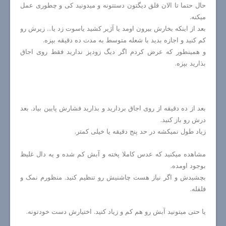
حال حتما تا الان قلق دیگتون دستتونه و میدونید کی و چطوری عمل
میکنه.
بعد از اینکه بخارش بیرون اومد یا آژیر کشید یاسوت زد یا... زیرش رو
کم کنید و اجازه بدید با شعله متوسط به مدت ده دقیقه بپزه.
و همینطور که عرض کردم اگر دیگ زودپز ندارید فقط روی اجاق
بذارید بپزه.
بعد از ده دقیقه از روی اجاق بردارید و بذارید فشارش پایین بیاد. بعد
درش رو باز کنید.
زیاد طول نمیکشه در حد پنج دقیقه یا خیلی کمتر.
مشاهده میکنید که عدس کاملا پخته و آبش کم شده و یه دال غلیظ
بوجود اومده.
بچشیدش و اگر نیاز هست چاشنیش رو تنظیم کنید. منظورم نمک و
فلفله.
یا حتی میتونید آبش رو هم کم و زیاد کنید. اختیارش دست خودتونه.