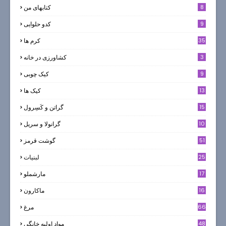
8
کتابهای من
9
کدو حلوایی
35
کرم ها
3
کشاورزی در خانه
9
کیک چوبی
13
کیک ها
5
15
گراتن و كَسِرول
10
گرانولا و سريل
51
گوشت قرمز
25
لبنيات
17
مارشملو
16
ماکارون
66
مرغ
48
مواد اوليه خانگي