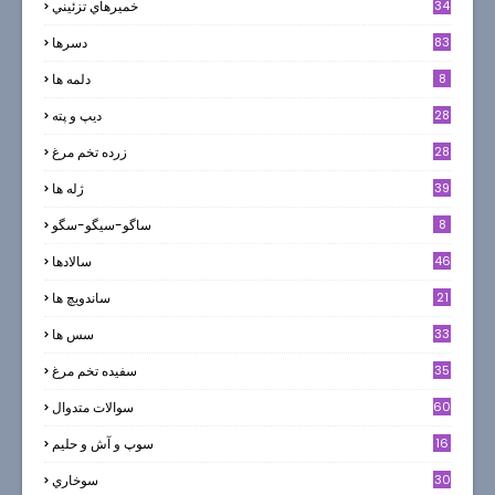
34
خميرهاي تزئيني
83
دسرها
8
دلمه ها
28
ديپ و پته
28
زرده تخم مرغ
39
ژله ها
8
ساگو-سیگو-سگو
46
سالادها
21
ساندویچ ها
33
سس ها
35
سفيده تخم مرغ
60
سوالات متدوال
16
سوپ و آش و حليم
30
سوخاري