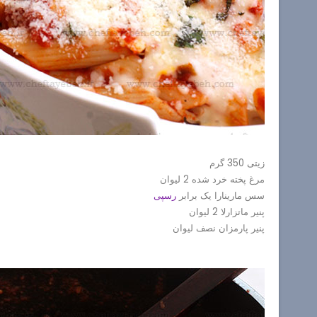
زیتی 350 گرم
مرغ پخته خرد شده 2 لیوان
سس مارینارا یک برابر
رسپی
پنیر ماتزارلا 2 لیوان
پنیر پارمزان نصف لیوان