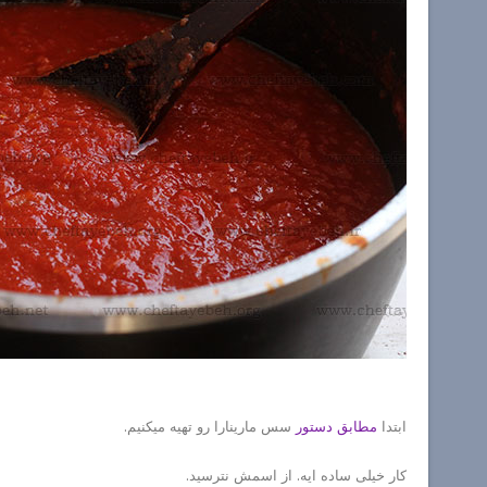
ابتدا
مطابق دستور
سس مارینارا رو تهیه میکنیم.
کار خیلی ساده ایه. از اسمش نترسید.